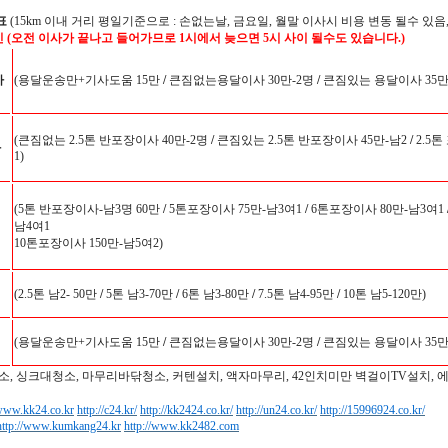
표
(15km 이내 거리 평일기준으로 : 손없는날, 금요일, 월말 이사시 비용 변동 될수 있음,
인 (오전 이사가 끝나고 들어가므로 1시에서 늦으면 5시 사이 될수도 있습니다.)
사
(용달운송만+기사도움 15만
/
큰짐없는용달이사 30만-2명
/
큰짐있는 용달이사 35만-
(큰짐없는 2.5톤 반포장이사 40만-2명
/
큰짐있는 2.5톤 반포장이사 45만-남2
/
2.5톤
사
1)
(5톤 반포장이사-남3명 60만
/
5톤포장이사 75만-남3여1
/
6톤포장이사 80만-남3여1
남4여1
10톤포장이사 150만-남5여2)
(2.5톤 남2- 50만
/
5톤 남3-70만
/
6톤 남3-80만
/
7.5톤 남4-95만
/
10톤 남5-120만)
(용달운송만+기사도움 15만
/
큰짐없는용달이사 30만-2명
/
큰짐있는 용달이사 35만-
소, 싱크대청소, 마무리바닦청소, 커텐설치, 액자마무리, 42인치미만 벽걸이TV설치, 
/www.kk24.co.kr
http://c24.kr/
http://kk2424.co.kr/
http://un24.co.kr/
http://15996924.co.kr/
http://www.kumkang24.kr
http://www.kk2482.com