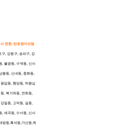
이사 전문, 반포장이삿짐
포구, 강동구, 송파구, 강
동, 불광동, 수색동, 신사
상봉동, 신내동, 중화동,
, 용답동, 행당동, 하왕십
동, 북가좌동, 연희동,
 강일동, 고덕동, 길동,
동, 세곡동, 수서동, 신사
대방동,흑석동,가산동,독