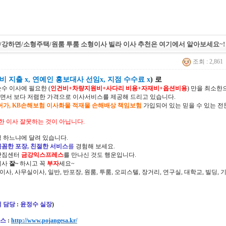
/강하면/소형주택/원룸 투룸 소형이사 빌라 이사 추천은 여기에서 알아보세요~!
조회 : 2,861
 지출 x, 연예인 홍보대사 선임x, 지점 수수료 x
) 로
순수 이사에 필요한 (
인건비+차량지원비+사다리 비용+자재비+옵션비용
) 만을 최소
면서 보다 저렴한 가격으로 이사서비스를 제공해 드리고 있습니다.
허가, KB손해보험 이사화물 적재물 손해배상 책임보험
가입되어 있는 믿을 수 있는 전
한 이사 잘못하는 것이 아닙니다.
 하느냐에 달려 있습니다.
꼼꼼한 포장, 친절한 서비스
를
경험해 보세요.
삿짐센터
금강익스프레스
를 만나신 것도 행운입니다.
이사
잘~
하시고 꼭
부자
세요~
정이사, 사무실이사, 일반, 반포장, 원룸, 투룸, 오피스텔, 장거리, 연구실, 대학교, 빌딩
 담당
:
윤정수 실장
)
스
:
http://www.pojangesa.kr/