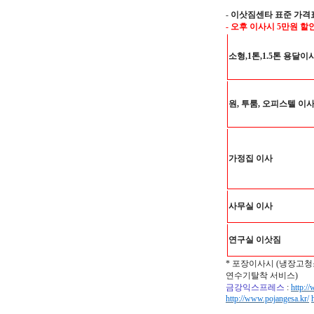
-
이삿짐센타 표준 가격
- 오후 이사시 5만원 할
소형,1톤,1.5톤 용달이
원, 투룸, 오피스텔 이
가정집 이사
사무실 이사
연구실 이삿짐
* 포장이사시 (냉장고청
연수기탈착 서비스)
금강익스프레스
:
http:/
http://www.pojangesa.kr/