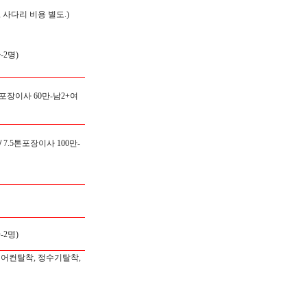
 사다리 비용 별도.)
2명)
 포장이사 60만-남2+여
/
7.5톤포장이사 100만-
2명)
에어컨탈착, 정수기탈착,