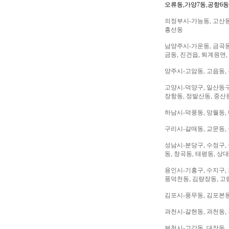
오류동,가양7동,공항6동
의정부시-가능동, 고산동,
흥선동
남양주시-가운동, 금곡동,
금동, 진건읍, 퇴계원면,
양주시-고암동, 고읍동, 
고양시-덕양구, 일산동구,
장항동, 정발산동, 중산동
하남시-덕풍동, 망월동, 
구리시-갈매동, 교문동,
성남시-분당구, 수정구, 
동, 창곡동, 태평동, 상
용인시-기흥구, 수지구, 
풍덕천동, 김량장동, 고
김포시-풍무동, 김포본동
과천시-갈현동, 과천동,
부천시-고강동, 대장동, 