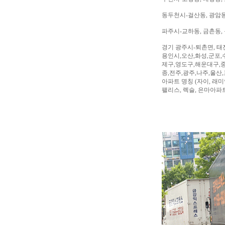
동두천시-걸산동, 광암동,
파주시-교하동, 금촌동, 
경기 광주시-퇴촌면, 태
용인시,오산,화성,군포,
제구,영도구,해운대구,중
종,전주,광주,나주,울산
아파트 명칭 (자이, 래미안
팰리스, 렉슬, 은마아파