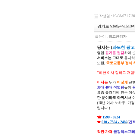
작성일 : 19-08-07 17:30
경기도 양평군/강상면
글쓴이 :
최고관리자
당사는 (
과도한 광고비
영업
원가를 절감
하여 
서비스는 그대로
유지하
또한,
국토교통부 정식 
*비싼 이사 잘하고 저렴
이사는
누가
어떻게
진행
30대 40대 작업원
들의
요즘 불경기에 전문 이
한 푼이라도 아끼셔서
(10년 이사 노하우! 가
립니다.)
☎
1599 - 6924
☎
010 - 7504 - 2482
(
견적
착한 가격
금강익스프레