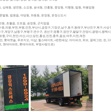
 상패동, 생연동, 소요동, 송내동, 안흥동, 중앙동, 지행동, 탑동, 하봉암동
문발동, 법원읍, 야당동, 와동동, 운정동, 운정신도시
전동, 초월읍, 오포읍, 송정동, 곤지암읍
수원,의왕,부천,부평,인천,부산시,금정구,기장군,남구,동구,동래구,부산진구,북구,사상
구,계양구,남동구,부평구,연수구, 권선구,영통구,장안구,팔달구,안양시,광명시,평택시
,포항,구미,천안,아산,서산,당진,홍성,진천,충주,음성,여주,이천,제천
, 롯데캣슬, 푸르지오, 더샵, 힐스테이트, e편한세상, 아이파크, 위브, 꿈에그린, 린, LH
트, 현대아파트, 롯데아파트, 부영사랑으로)