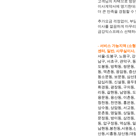
고객님의 자택으로 방
이사계약서에 명기한대로
더 큰 만족을 경험할 수
추가요금 걱정없이, 부
이사를 깔끔하게 마무
금강익스프레스 선택하
- 서비스 가능지역 (소
센터, 일반, 사무실이사,
서울-도봉구, 노원구, 강
남구, 서초구, 관악구, 
도봉동, 방학동, 쌍문동,
동, 역촌동, 응암동, 증산
동소문동, 보문동, 삼선동
답십리동, 신설동, 용두동
휘경동, 광장동, 구의동,
리동, 갈현동, 남영동, 
용문동, 용산동, 이촌동,
창천동, 천연동, 홍은동,
상수동, 상암동, 서교동, 
둔촌동, 명일동, 상일동,
문정동, 방이동, 삼전동,
동, 압구정동, 역삼동, 
남현동,봉천동,서원동,
산동,시흥동,당산동,대