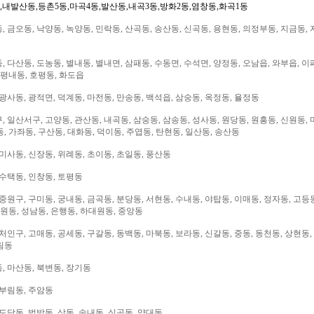
,내발산동,등촌5동,마곡4동,발산동,내곡3동,방화2동,염창동,화곡1동
 금오동, 낙양동, 녹양동, 민락동, 산곡동, 송산동, 신곡동, 용현동, 의정부동, 지금동, 
 다산동, 도농동, 별내동, 별내면, 삼패동, 수동면, 수석면, 양정동, 오남읍, 와부읍, 이
 평내동, 호평동, 화도읍
광사동, 광적면, 덕계동, 마전동, 만송동, 백석읍, 삼숭동, 옥정동, 율정동
 일산서구, 고양동, 관산동, 내곡동, 삼숭동, 삼송동, 성사동, 원당동, 원흥동, 신원동, 
, 가좌동, 구산동, 대화동, 덕이동, 주엽동, 탄현동, 일산동, 송산동
미사동, 신장동, 위례동, 초이동, 초일동, 풍산동
 수택동, 인창동, 토평동
중원구, 구미동, 궁내동, 금곡동, 분당동, 서현동, 수내동, 야탑동, 이매동, 정자동, 고등
대원동, 성남동, 은행동, 하대원동, 중앙동
처인구, 고매동, 공세동, 구갈동, 동백동, 마북동, 보라동, 신갈동, 중동, 동천동, 상현동,
림동
, 마산동, 북변동, 장기동
 부림동, 주암동
도당동, 범박동, 상동, 송내동, 심곡동, 약대동