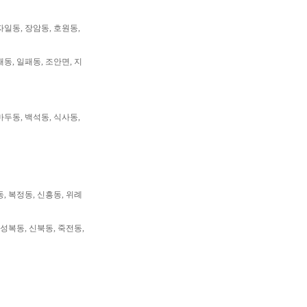
자일동, 장암동, 호원동,
패동, 일패동, 조안면, 지
마두동, 백석동, 식사동,
동, 복정동, 신흥동, 위례
 성복동, 신북동, 죽전동,