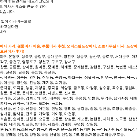
문하여 방문견적을 내드리고있으며
 이사서비스를 받을 수 있어
 있습니다.
담없이 이사비용으로
리하고싶다면
세요!
형이사 가격, 원룸이사 비용, 투룸이사 추천, 오피스텔포장이사, 소호사무실 이사, 포장
 보관이사 후기)
북구, 은평구, 성북구, 중랑구, 동대문구, 광진구, 성동구, 용산구, 종로구, 서대문구, 마
동작구, 금천구, 영등포구, 양천구, 구로구, 강서구
 창동, 공릉동, 상계동, 월계동, 중계동, 하계동, 중계본동, 갈현동, 구산동, 녹번동, 대조
동, 진관동, 길음동, 돈암동, 동선동,
, 석관동, 성북동, 안암동, 장위동, 종암동, 하월곡동, 상월곡동, 망우동, 면목동, 묵동, 
, 이문동, 장안동, 전농동, 제기동, 회기동,
 군자동, 도곡동, 능동, 자양동, 중곡동, 화양동, 금호동, 마장동, 성수동, 옥수동, 왕십리
도원동, 동자동, 문배동, 보광동, 서빙고동, 신계동,
 구기동, 궁전동, 경희궁의아침, 내수동, 누상동, 동숭동, 명륜동, 무악동, 남가좌동, 대현
 홍제동, 공덕동, 대흥동, 도화동, 동교동,
성산동, 신수동, 신정동, 아현동, 연남동, 염리동, 용강동, 중동, 창천동, 토당동, 하중동,
 성내동, 암사동, 천호동, 가락동, 거여동, 마천동,
 석촌동, 송파동, 신천동, 오금동, 오륜동, 잠실동, 개포동, 논현동, 대치동, 도곡동, 삼성
일원동, 내곡동, 반포동, 방배동, 서초동, 양재동, 우면동, 잠원동,
신림동,인헌동,조원동,청룡동,청림동,행운동,노량진동,대방동,동작동,사당동,상도동,신
림동,문래동,신길동,양평동,목동,신월동,신정동,가리봉동,개봉동,고척동,구로동,