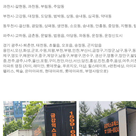
과천시-갈현동, 과천동, 부림동, 주암동
부천시-고강동, 대장동, 도당동, 범박동, 상동, 송내동, 심곡동, 약대동
동두천시-걸산동, 광암동, 상패동, 생연동, 소요동, 송내동, 안흥동, 중앙동, 지행동, 
파주시-교하동, 금촌동, 문발동, 법원읍, 야당동, 와동동, 운정동, 운정신도시
경기 광주시-퇴촌면, 태전동, 초월읍, 오포읍, 송정동, 곤지암읍
용인시,오산,화성,군포,수원,의왕,부천,부평,인천,부산시,금정구,기장군,남구,동구,
제구,영도구,해운대구,중구,계양구,남동구,부평구,연수구, 권선구,영통구,장안구,팔
종,전주,광주,나주,울산,포항,구미,천안,아산,서산,당진,홍성,진천,충주,음성,여주,이
아파트 명칭 (자이, 래미안, 롯데캣슬, 푸르지오, 더샵, 힐스테이트, e편한세상, 아이파크,
팰리스, 렉슬, 은마아파트, 현대아파트, 롯데아파트, 부영사랑으로)