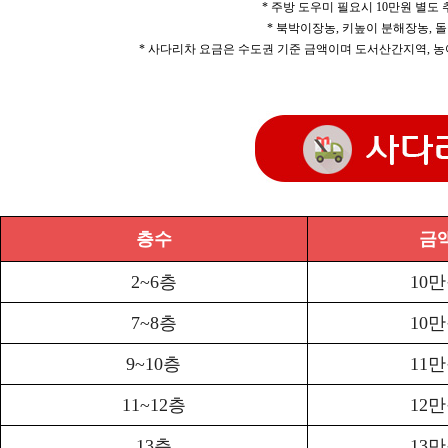
* 주방 도우미 필요시 10만원 별도
* 북박이장농, 키높이 분해장농, 돌
* 사다리차 요금은 수도권 기준 금액이며 도서산간지역, 농
층수
금
2~6층
10
7~8층
10
9~10층
11
11~12층
12
13층
13