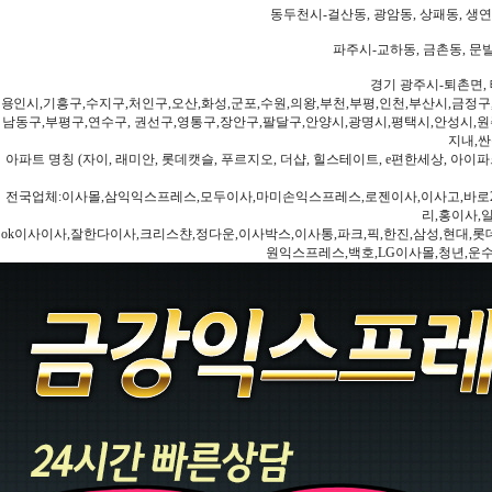
동두천시-걸산동, 광암동, 상패동, 생연동
파주시-교하동, 금촌동, 문발
경기 광주시-퇴촌면, 
용인시,기흥구,수지구,처인구,오산,화성,군포,수원,의왕,부천,부평,인천,부산시,금정구
남동구,부평구,연수구, 권선구,영통구,장안구,팔달구,안양시,광명시,평택시,안성시,원주
지내,싼
아파트 명칭 (자이, 래미안, 롯데캣슬, 푸르지오, 더샵, 힐스테이트, e편한세상, 아이파크
전국업체:이사몰,삼익익스프레스,모두이사,마미손익스프레스,로젠이사,이사고,바로2
리,홍이사,
ok이사이사,잘한다이사,크리스챤,정다운,이사박스,이사통,파크,픽,한진,삼성,현대,롯데,파란
원익스프레스,백호,LG이사몰,청년,운수