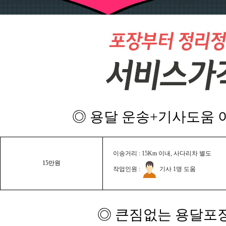
◎ 용달 운송+기사도움 이
이송거리 : 15Km 이내, 사다리차 별도
15만원
작업인원 :
기사 1명 도움
◎ 큰짐없는 용달포장