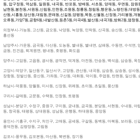
동, 압구정동, 역삼동, 일원동, 내곡동, 반포동, 방배동, 서초동, 양재동, 우면동, 잠원
남현동,봉천동,서원동,신림동,인헌동,조원동,청룡동,청림동,행운동,노량진동,대방동
산동,시흥동,당산동,대림동,문래동,신길동,양평동,목동,신월동,신정동,가리봉동,개봉
오류동,가양7동,공항6동,내발산동,등촌5동,마곡4동,발산동,내곡3동,방화2동,염창동
의정부시-가능동, 고산동, 금오동, 낙양동, 녹양동, 민락동, 산곡동, 송산동, 신곡동, 
흥선동
남양주시-가운동, 금곡동, 다산동, 도농동, 별내동, 별내면, 삼패동, 수동면, 수석면, 양
금동, 진건읍, 퇴계원면, 평내동, 호평동, 화도읍
양주시-고암동, 고읍동, 광사동, 광적면, 덕계동, 마전동, 만송동, 백석읍, 삼숭동, 옥
고양시-덕양구, 일산동구, 일산서구, 고양동, 관산동, 내곡동, 삼숭동, 삼송동, 성사동,
장항동, 정발산동, 중산동, 가좌동, 구산동, 대화동, 덕이동, 주엽동, 탄현동, 일산동,
하남시-덕풍동, 망월동, 미사동, 신장동, 위례동, 초이동, 초일동, 풍산동
구리시-갈매동, 교문동, 수택동, 인창동, 토평동
성남시-분당구, 수정구, 중원구, 구미동, 궁내동, 금곡동, 분당동, 서현동, 수내동, 야탑
동, 창곡동, 태평동, 상대원동, 성남동, 은행동, 하대원동, 중앙동
용인시-기흥구, 수지구, 처인구, 고매동, 공세동, 구갈동, 동백동, 마북동, 보라동, 신갈
풍덕천동, 김량장동, 고림동
김포시-풍무동, 김포본동, 마산동, 북변동, 장기동