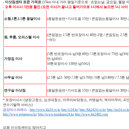
-
이삿짐센타 표준 가격표
(15km 이내 거리 평일기준으로 : 손없는날, 금요일, 월말 
- 오후 이사시 5만원 할인 (오전 이사가 끝나고 들어가므로 1시에서 늦으면 5시 사이
소형,1톤,1.5톤 용달이사
(용달운송만+기사도움 15만
/
큰짐없는용달이사 30만-
(큰짐없는 2.5톤 반포장이사 40만-2명
/
큰짐있는 2.5톤
원, 투룸, 오피스텔 이사
+여1)
(5톤 반포장이사-남3명 60만
/
5톤포장이사 75만-남3여
가정집 이사
만-남4여1
10톤포장이사 150만-남5여2)
사무실 이사
(2.5톤 남2- 50만
/
5톤 남3-70만
/
6톤 남3-80만
/
7.5톤 
연구실 이삿짐
(용달운송만+기사도움 15만
/
큰짐없는용달이사 30만-
* 포장이사시 (냉장고청소, 싱크대청소, 마무리바닦청소, 커텐설치, 액자마무리, 4
연수기탈착 서비스)
금강익스프레스
:
http://www.kk24.co.kr
http://c24.kr/
http://kk2424.co.kr/
http://un24.co.k
http://www.pojangesa.kr/
http://www.kumkang24.kr
http://www.kk2482.com
요즘 이삿짐센터도 많아지고