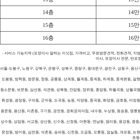
14층
14
15층
15
16층
16
- 서비스 가능지역 (포장이사 잘하는 이삿짐, 가격비교, 무료방문견적, 전화견적, 지
이사, 포장이사 전문, 반포
서울-도봉구, 노원구, 강북구, 은평구, 성북구, 중랑구, 동대문구, 광진구, 성동구, 용산구
도봉동, 방학동, 쌍문동, 창동, 공릉동, 상계동, 월계동, 중계동, 하계동, 중계본동, 갈현
동소문동, 보문동, 삼선동, 석관동, 성북동, 안암동, 장위동, 종암동, 하월곡동, 상월곡동,
휘경동, 광장동, 구의동, 군자동, 도곡동, 능동, 자양동, 중곡동, 화양동, 금호동, 마장동
용문동, 용산동, 이촌동, 구기동, 궁전동, 경희궁의아침, 내수동, 누상동, 동숭동, 명륜동
상수동, 상암동, 서교동, 성산동, 신수동, 신정동, 아현동, 연남동, 염리동, 용강동, 중동,
문정동, 방이동, 삼전동, 석촌동, 송파동, 신천동, 오금동, 오륜동, 잠실동, 개포동, 논현
초동