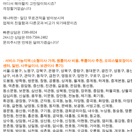
어디서 해야할지 고민많이되시죠?
걱정할거없습니다
왜냐하면~ 일단 무료견적을 받아보시며
업체의 친절함과 다른곳과 비교가 되기때문이죠
빠른상담은 1599-6924
24시간 상담은 010-7504-2482
문의주시면 언제든 달려가겠습니다!
- 서비스 가능지역 (소형이사 가격, 원룸이사 비용, 투룸이사 추천, 오피스텔포장이
센터, 일반, 사무실이사, 보관이사 후기)
서울-도봉구, 노원구, 강북구, 은평구, 성북구, 중랑구, 동대문구, 광진구, 성동구, 용산
남구, 서초구, 관악구, 동작구, 금천구, 영등포구, 양천구, 구로구, 강서구
도봉동, 방학동, 쌍문동, 창동, 공릉동, 상계동, 월계동, 중계동, 하계동, 중계본동, 갈
동, 역촌동, 응암동, 증산동, 진관동, 길음동, 돈암동, 동선동,
동소문동, 보문동, 삼선동, 석관동, 성북동, 안암동, 장위동, 종암동, 하월곡동, 상월곡동
답십리동, 신설동, 용두동, 이문동, 장안동, 전농동, 제기동, 회기동,
휘경동, 광장동, 구의동, 군자동, 도곡동, 능동, 자양동, 중곡동, 화양동, 금호동, 마장
리동, 갈현동, 남영동, 도원동, 동자동, 문배동, 보광동, 서빙고동, 신계동,
용문동, 용산동, 이촌동, 구기동, 궁전동, 경희궁의아침, 내수동, 누상동, 동숭동, 명륜
창천동, 천연동, 홍은동, 홍제동, 공덕동, 대흥동, 도화동, 동교동,
상수동, 상암동, 서교동, 성산동, 신수동, 신정동, 아현동, 연남동, 염리동, 용강동, 중동
둔촌동, 명일동, 상일동, 성내동, 암사동, 천호동, 가락동, 거여동, 마천동,
문정동, 방이동, 삼전동, 석촌동, 송파동, 신천동, 오금동, 오륜동, 잠실동, 개포동, 논