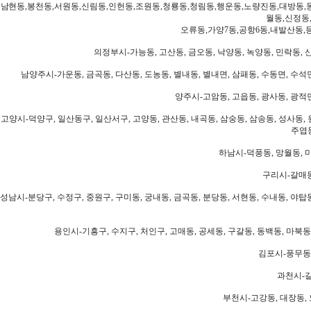
남현동,봉천동,서원동,신림동,인헌동,조원동,청룡동,청림동,행운동,노량진동,대방동,
월동,신정동
오류동,가양7동,공항6동,내발산동,
의정부시-가능동, 고산동, 금오동, 낙양동, 녹양동, 민락동, 산
남양주시-가운동, 금곡동, 다산동, 도농동, 별내동, 별내면, 삼패동, 수동면, 수석면
양주시-고암동, 고읍동, 광사동, 광적면
고양시-덕양구, 일산동구, 일산서구, 고양동, 관산동, 내곡동, 삼숭동, 삼송동, 성사동, 
주엽동
하남시-덕풍동, 망월동, 미
구리시-갈매동
성남시-분당구, 수정구, 중원구, 구미동, 궁내동, 금곡동, 분당동, 서현동, 수내동, 야탑동
용인시-기흥구, 수지구, 처인구, 고매동, 공세동, 구갈동, 동백동, 마북동
김포시-풍무동,
과천시-갈
부천시-고강동, 대장동, 