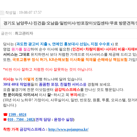
작성일 : 19-08-07 17:57
경기도 남양주시/진건읍/오남읍/일반이사/반포장이삿집센타/무료 방문견적/
글쓴이 :
최고관리자
당사는 (
과도한 광고비 지출 x, 연예인 홍보대사 선임x, 지점 수수료 x
) 로
영업
원가를 절감
하여 순수 이사에 필요한 (
인건비+차량지원비+사다리 비용+자재
서비스는 그대로
유지하면서 보다 저렴한 가격으로 이사서비스를 제공해 드리고 있
또한,
국토교통부 정식 허가, KB손해보험 이사화물 적재물 손해배상 책임보험
가입되
*비싼 이사 잘하고 저렴한 이사 잘못하는 것이 아닙니다.
이사는
누가
어떻게
진행 하느냐에 달려 있습니다.
30대 40대 작업원
들의
꼼꼼한 포장, 친절한 서비스
를
경험해 보세요.
요즘 불경기에 전문 이삿짐센터
금강익스프레스
를 만나신 것도 행운입니다.
한 푼이라도 아끼셔서
이사
잘~
하시고 꼭
부자
세요~
(10년 이사 노하우! 가정이사, 사무실이사, 일반, 반포장, 원룸, 투룸, 오피스텔, 장
립니다.)
☎
1599 - 6924
☎
010 - 7504 - 2482
(
견적 담당
:
윤정수 실장
)
착한 가격
금강익스프레스
:
http://www.pojangesa.kr/