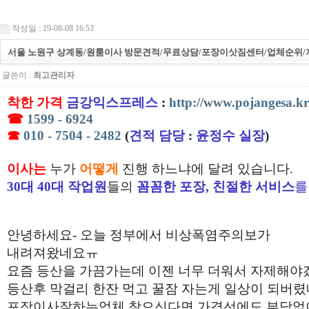
작성일 : 19-08-08 16:53
서울 노원구 상계동/원룸이사 방문견적/무료상담/포장이삿짐센터/업체순위/저렴
글쓴이 :
최고관리자
착한 가격
금강익스프레스
:
http://www.pojangesa.kr
☎
1599 - 6924
☎
010 - 7504 - 2482
(
견적 담당
:
윤정수 실장
)
이사는
누가
어떻게
진행 하느냐에 달려 있습니다.
30대 40대 작업원
들의
꼼꼼한 포장, 친절한 서비스
를
안녕하세요- 오늘 정부에서 비상폭염주의보가
내려져왔네요ㅠ
요즘 등산을 가끔가는데 이젠 너무 더워서 자제해야
등산후 막걸리 한잔 먹고 꿀잠 자는게 일상이 되버
포장이사잘하는업체 찾으신다면 가격선에도 부담없