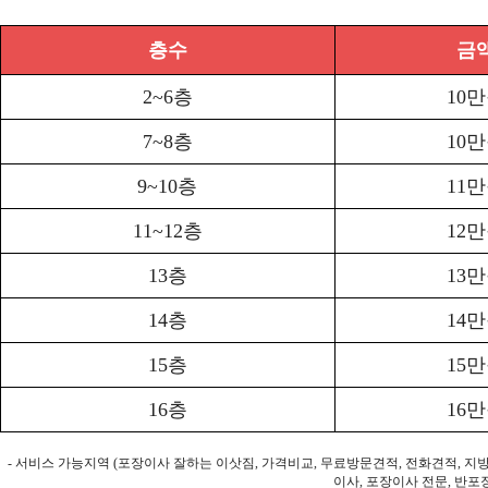
층수
금
2~6층
10
7~8층
10
9~10층
11
11~12층
12
13층
13
14층
14
15층
15
16층
16
- 서비스 가능지역 (포장이사 잘하는 이삿짐, 가격비교, 무료방문견적, 전화견적, 지
이사, 포장이사 전문, 반포