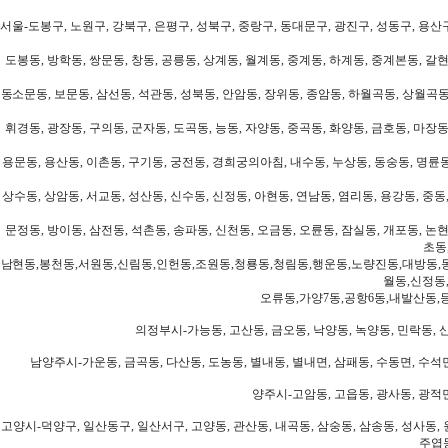
서울-도봉구, 노원구, 강북구, 은평구, 성북구, 중랑구, 동대문구, 광진구, 성동구, 용산구
도봉동, 방학동, 쌍문동, 창동, 공릉동, 상계동, 월계동, 중계동, 하계동, 중계본동, 갈현
동소문동, 보문동, 삼선동, 석관동, 성북동, 안암동, 장위동, 종암동, 하월곡동, 상월곡동,
휘경동, 광장동, 구의동, 군자동, 도곡동, 능동, 자양동, 중곡동, 화양동, 금호동, 마장동
용문동, 용산동, 이촌동, 구기동, 궁전동, 경희궁의아침, 내수동, 누상동, 동숭동, 명륜동
상수동, 상암동, 서교동, 성산동, 신수동, 신정동, 아현동, 연남동, 염리동, 용강동, 중동,
문정동, 방이동, 삼전동, 석촌동, 송파동, 신천동, 오금동, 오륜동, 잠실동, 개포동, 논현
초동
남현동,봉천동,서원동,신림동,인헌동,조원동,청룡동,청림동,행운동,노량진동,대방동,
월동,신정동
오류동,가양7동,공항6동,내발산동,
의정부시-가능동, 고산동, 금오동, 낙양동, 녹양동, 민락동, 산
남양주시-가운동, 금곡동, 다산동, 도농동, 별내동, 별내면, 삼패동, 수동면, 수석면
양주시-고암동, 고읍동, 광사동, 광적면
고양시-덕양구, 일산동구, 일산서구, 고양동, 관산동, 내곡동, 삼숭동, 삼송동, 성사동, 
주엽동