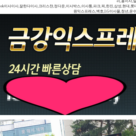
리,홍이사,
ok이사이사,잘한다이사,크리스챤,정다운,이사박스,이사통,파크,픽,한진,삼성,현대,롯데,파란
원익스프레스,백호,LG이사몰,청년,운수