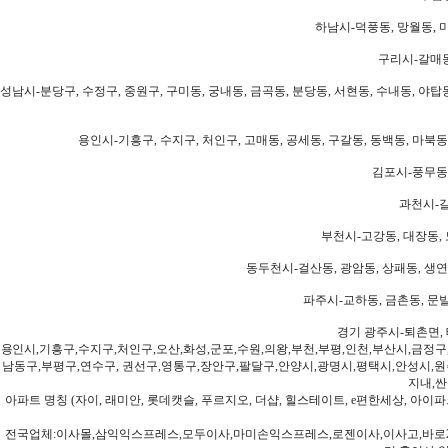
하남시-덕풍동, 망월동, 미
구리시-갈매동
성남시-분당구, 수정구, 중원구, 구미동, 궁내동, 금곡동, 분당동, 서현동, 수내동, 야탑동
용인시-기흥구, 수지구, 처인구, 고매동, 공세동, 구갈동, 동백동, 마북동
김포시-풍무동,
과천시-갈
부천시-고강동, 대장동, 
동두천시-걸산동, 광암동, 상패동, 생연동
파주시-교하동, 금촌동, 문발
경기 광주시-퇴촌면, 
용인시,기흥구,수지구,처인구,오산,화성,군포,수원,의왕,부천,부평,인천,부산시,금정구
남동구,부평구,연수구, 권선구,영통구,장안구,팔달구,안양시,광명시,평택시,안성시,원주
지내,싼
아파트 명칭 (자이, 래미안, 롯데캣슬, 푸르지오, 더샵, 힐스테이트, e편한세상, 아이파크
전국업체:이사몰,삼익익스프레스,모두이사,마미손익스프레스,로젠이사,이사고,바로2