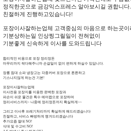
정직한곳으로 금강익스프레스 알아보시길 권합니다.
친절하게 진행하고있습니다!
포장이사잘하는업체 고객중심의 마음으로 하는곳이
기분상하는일 인상찡그릴일이 전혀없이
기분좋게 신속하게 이사를 도와드립니다
합리적인 비용으로 포장 정리정돈
마무리까지 싹다해주니까 손갈일이 없이 편하게 하실수 있답니다.
장롱 침대 소파 냉장고는 각종커버 포장으로 튼튼하고
기스나지않게 하는건 기본!
포장이사잘하는업체
이사전용 포장지를 이용한 완벽한 포장과
파손이 쉬운 물건은 특수 에어캡으로 포장하며
정리서비스까지~ 나중에 정리정돈까지 확실하게~~
그리고 이사후 쓰레기처리까지 확실하게 해드리겠습니다
친절하고, 서비스 빠방하게 챙겨드리겠습니다
추가요즘 절대 NO!
식대 및 수고비 NO!