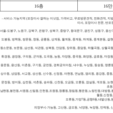
16층
16
- 서비스 가능지역 (포장이사 잘하는 이삿짐, 가격비교, 무료방문견적, 전화견적, 지
이사, 포장이사 전문, 반포
서울-도봉구, 노원구, 강북구, 은평구, 성북구, 중랑구, 동대문구, 광진구, 성동구, 용산구
도봉동, 방학동, 쌍문동, 창동, 공릉동, 상계동, 월계동, 중계동, 하계동, 중계본동, 갈현
동소문동, 보문동, 삼선동, 석관동, 성북동, 안암동, 장위동, 종암동, 하월곡동, 상월곡동,
휘경동, 광장동, 구의동, 군자동, 도곡동, 능동, 자양동, 중곡동, 화양동, 금호동, 마장동
용문동, 용산동, 이촌동, 구기동, 궁전동, 경희궁의아침, 내수동, 누상동, 동숭동, 명륜동
상수동, 상암동, 서교동, 성산동, 신수동, 신정동, 아현동, 연남동, 염리동, 용강동, 중동,
문정동, 방이동, 삼전동, 석촌동, 송파동, 신천동, 오금동, 오륜동, 잠실동, 개포동, 논현
초동
남현동,봉천동,서원동,신림동,인헌동,조원동,청룡동,청림동,행운동,노량진동,대방동,
월동,신정동
오류동,가양7동,공항6동,내발산동,
의정부시-가능동, 고산동, 금오동, 낙양동, 녹양동, 민락동, 산