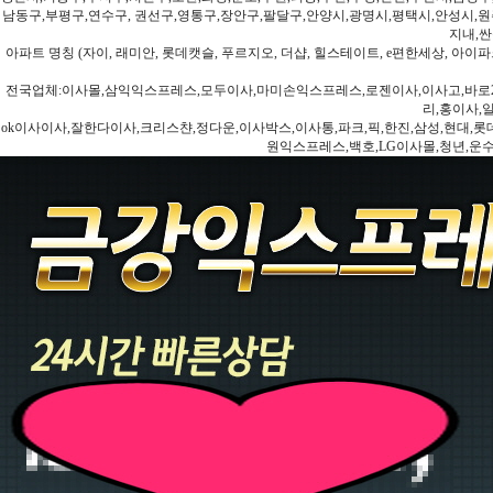
남동구,부평구,연수구, 권선구,영통구,장안구,팔달구,안양시,광명시,평택시,안성시,원주
지내,싼
아파트 명칭 (자이, 래미안, 롯데캣슬, 푸르지오, 더샵, 힐스테이트, e편한세상, 아이파크
전국업체:이사몰,삼익익스프레스,모두이사,마미손익스프레스,로젠이사,이사고,바로2
리,홍이사,
ok이사이사,잘한다이사,크리스챤,정다운,이사박스,이사통,파크,픽,한진,삼성,현대,롯데,파란
원익스프레스,백호,LG이사몰,청년,운수