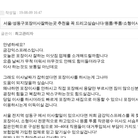
작성일 : 19-08-09 16:47
서울/성동구포장이사잘하는곳 추천을 꼭 드리고싶습니다/원룸/투룸/소형이
글쓴이 :
최고관리자
안녕하세요?
금강익스프레스입니다.​
오늘은 포장이사 잘하는 이삿짐 업체를 소개해드릴까합니다
요즘 날씨가 무척 더워서 아무것도 안해도 힘이들더라구요
이사 하는것도 보통일 아닌데요
그래도 이사날짜가 잡히셨다면 포장이사를 하시는게 그나마
도움이 되지않을까 싶습니다.
왜냐하면 포장이사를 안하시고 직접 포장해서 용달만 부르시면 짐이 많으신
굉장히 힘들고 복잡하고 박스구하는것도 힘드실겁니다,,
당일 이사를 하시더라도 빠르게 포장하고 새집으로 이동할 수 있으니 포장이
이용하시는게 이득이실 겁니다.
서울 전지역 성동구 에서 이사할일이 있으시다면 저희 금강익스프레스를 꼭
포장이사, 소형이사 전문적으로 하고있으니 원룸 투룸 작은평수 이사도 서슴
젊은인력으로 구성된 팀으로 30~40대 직원들이 대거투입되서 부담이 가지
보헙업체 가입한 업체로 믿고 맡기실수 있으실겁니다!
언제나 믿고 찾아주셔서 감사합니다.