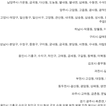
남양주시-가운동, 금곡동, 다산동, 도농동, 별내동, 별내면, 삼패동, 수동면, 수석면
양주시-고암동, 고읍동, 광사동, 광적면
고양시-덕양구, 일산동구, 일산서구, 고양동, 관산동, 내곡동, 삼숭동, 삼송동, 성사동, 
주엽동
하남시-덕풍동, 망월동, 미
구리시-갈매동
성남시-분당구, 수정구, 중원구, 구미동, 궁내동, 금곡동, 분당동, 서현동, 수내동, 야탑동
용인시-기흥구, 수지구, 처인구, 고매동, 공세동, 구갈동, 동백동, 마북동
김포시-풍무동,
과천시-갈
부천시-고강동, 대장동, 
동두천시-걸산동, 광암동, 상패동, 생연동
파주시-교하동, 금촌동, 문발
경기 광주시-퇴촌면, 
용인시,기흥구,수지구,처인구,오산,화성,군포,수원,의왕,부천,부평,인천,부산시,금정구