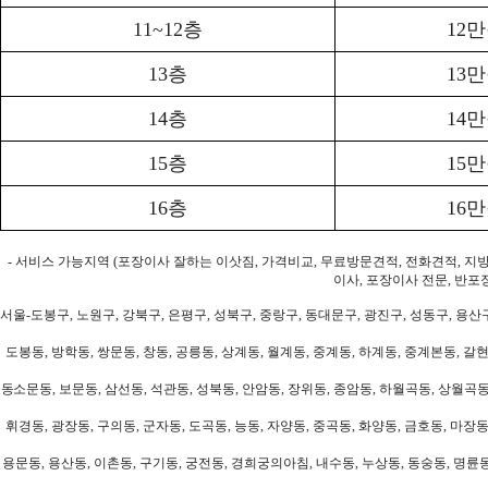
11~12층
12
13층
13
14층
14
15층
15
16층
16
- 서비스 가능지역 (포장이사 잘하는 이삿짐, 가격비교, 무료방문견적, 전화견적, 지
이사, 포장이사 전문, 반포
서울-도봉구, 노원구, 강북구, 은평구, 성북구, 중랑구, 동대문구, 광진구, 성동구, 용산구
도봉동, 방학동, 쌍문동, 창동, 공릉동, 상계동, 월계동, 중계동, 하계동, 중계본동, 갈현
동소문동, 보문동, 삼선동, 석관동, 성북동, 안암동, 장위동, 종암동, 하월곡동, 상월곡동,
휘경동, 광장동, 구의동, 군자동, 도곡동, 능동, 자양동, 중곡동, 화양동, 금호동, 마장동
용문동, 용산동, 이촌동, 구기동, 궁전동, 경희궁의아침, 내수동, 누상동, 동숭동, 명륜동