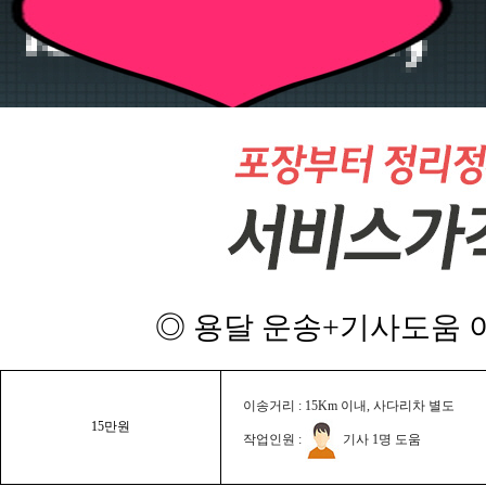
◎ 용달 운송+기사도움 이
이송거리 : 15Km 이내, 사다리차 별도
15만원
작업인원 :
기사 1명 도움