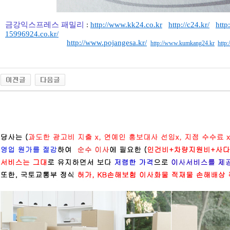
금강익스프레스 패밀리
:
http://www.kk24.co.kr
http://c24.kr/
http
15996924.co.kr/
http://www.pojangesa.kr/
http://www.kumkang24.kr
http