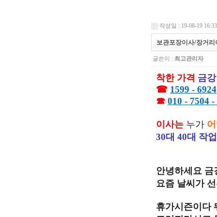
작성일 : 19-08-19 16:33
보관포장이사/장거리이
글쓴이 :
최고관리자
착한 가격
금강
☎
1599 - 6924
☎
010 - 7504 -
이사는
누가
어
30대 40대 작
안녕하세요 금
요즘 날씨가 
휴가시즌이다 