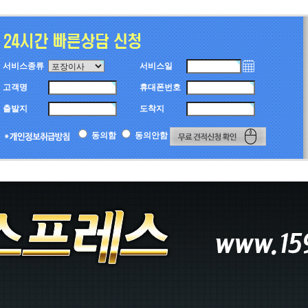
서비스종류
서비스일
고객명
휴대폰번호
출발지
도착지
동의함
동의안함