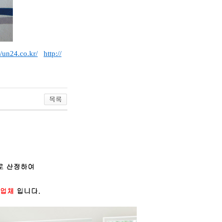
//un24.co.kr/
http://