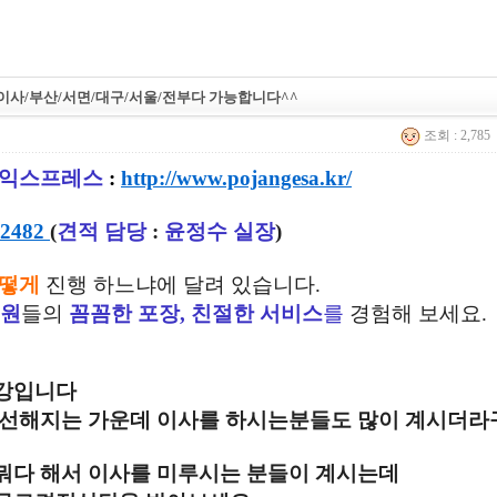
사/부산/서면/대구/서울/전부다 가능합니다^^
조회 : 2,785
익스프레스
:
http://www.pojangesa.kr/
 2482
(
견적 담당
:
윤정수 실장
)
떻게
진행 하느냐에 달려 있습니다.
업원
들의
꼼꼼한 포장, 친절한 서비스
를
경험해 보세요.
강입니다
선선해지는 가운데 이사를 하시는분들도 많이 계시더라
뭐다 해서 이사를 미루시는 분들이 계시는데