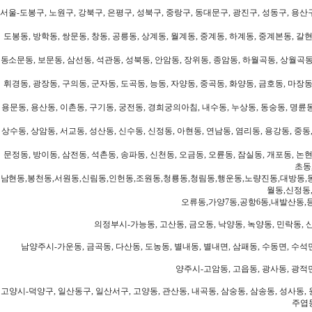
서울-도봉구, 노원구, 강북구, 은평구, 성북구, 중랑구, 동대문구, 광진구, 성동구, 용산구
도봉동, 방학동, 쌍문동, 창동, 공릉동, 상계동, 월계동, 중계동, 하계동, 중계본동, 갈현
동소문동, 보문동, 삼선동, 석관동, 성북동, 안암동, 장위동, 종암동, 하월곡동, 상월곡동,
휘경동, 광장동, 구의동, 군자동, 도곡동, 능동, 자양동, 중곡동, 화양동, 금호동, 마장동
용문동, 용산동, 이촌동, 구기동, 궁전동, 경희궁의아침, 내수동, 누상동, 동숭동, 명륜동
상수동, 상암동, 서교동, 성산동, 신수동, 신정동, 아현동, 연남동, 염리동, 용강동, 중동,
문정동, 방이동, 삼전동, 석촌동, 송파동, 신천동, 오금동, 오륜동, 잠실동, 개포동, 논현
초동
남현동,봉천동,서원동,신림동,인헌동,조원동,청룡동,청림동,행운동,노량진동,대방동,
월동,신정동
오류동,가양7동,공항6동,내발산동,
의정부시-가능동, 고산동, 금오동, 낙양동, 녹양동, 민락동, 산
남양주시-가운동, 금곡동, 다산동, 도농동, 별내동, 별내면, 삼패동, 수동면, 수석면
양주시-고암동, 고읍동, 광사동, 광적면
고양시-덕양구, 일산동구, 일산서구, 고양동, 관산동, 내곡동, 삼숭동, 삼송동, 성사동, 
주엽동