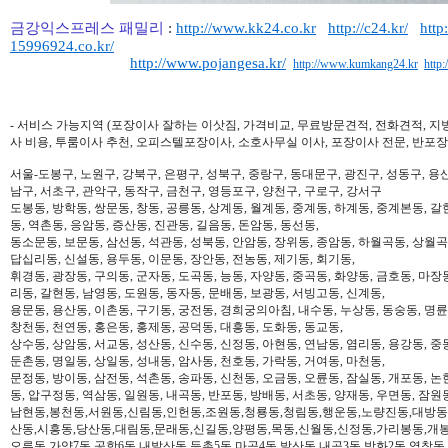
금강익스프레스 패밀리
:
http://www.kk24.co.kr
http://c24.kr/
http
15996924.co.kr/
http://www.pojangesa.kr/
http://www.kumkang24.kr
http
- 서비스 가능지역 (포장이사 잘하는 이삿짐, 가격비교, 무료방문견적, 전화견적, 지
사 비용, 투룸이사 추천, 오피스텔포장이사, 소호사무실 이사, 포장이사 전문, 반포장
서울-도봉구, 노원구, 강북구, 은평구, 성북구, 중랑구, 동대문구, 광진구, 성동구, 용산
남구, 서초구, 관악구, 동작구, 금천구, 영등포구, 양천구, 구로구, 강서구
도봉동, 방학동, 쌍문동, 창동, 공릉동, 상계동, 월계동, 중계동, 하계동, 중계본동, 갈
동, 역촌동, 응암동, 증산동, 진관동, 길음동, 돈암동, 동선동,
동소문동, 보문동, 삼선동, 석관동, 성북동, 안암동, 장위동, 종암동, 하월곡동, 상월곡동
답십리동, 신설동, 용두동, 이문동, 장안동, 전농동, 제기동, 회기동,
휘경동, 광장동, 구의동, 군자동, 도곡동, 능동, 자양동, 중곡동, 화양동, 금호동, 마장
리동, 갈현동, 남영동, 도원동, 동자동, 문배동, 보광동, 서빙고동, 신계동,
용문동, 용산동, 이촌동, 구기동, 궁전동, 경희궁의아침, 내수동, 누상동, 동숭동, 명륜
창천동, 천연동, 홍은동, 홍제동, 공덕동, 대흥동, 도화동, 동교동,
상수동, 상암동, 서교동, 성산동, 신수동, 신정동, 아현동, 연남동, 염리동, 용강동, 중동
둔촌동, 명일동, 상일동, 성내동, 암사동, 천호동, 가락동, 거여동, 마천동,
문정동, 방이동, 삼전동, 석촌동, 송파동, 신천동, 오금동, 오륜동, 잠실동, 개포동, 논
동, 압구정동, 역삼동, 일원동, 내곡동, 반포동, 방배동, 서초동, 양재동, 우면동, 잠원
남현동,봉천동,서원동,신림동,인헌동,조원동,청룡동,청림동,행운동,노량진동,대방동
산동,시흥동,당산동,대림동,문래동,신길동,양평동,목동,신월동,신정동,가리봉동,개봉
오류동,가양7동,공항6동,내발산동,등촌5동,마곡4동,발산동,내곡3동,방화2동,염창동