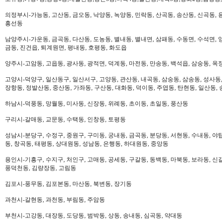
의정부시-가능동, 고산동, 금오동, 낙양동, 녹양동, 민락동, 산곡동, 송산동, 신곡동, 
흥선동
남양주시-가운동, 금곡동, 다산동, 도농동, 별내동, 별내면, 삼패동, 수동면, 수석면, 양
금동, 진건읍, 퇴계원면, 평내동, 호평동, 화도읍
양주시-고암동, 고읍동, 광사동, 광적면, 덕계동, 마전동, 만송동, 백석읍, 삼숭동, 옥
고양시-덕양구, 일산동구, 일산서구, 고양동, 관산동, 내곡동, 삼숭동, 삼송동, 성사동,
장항동, 정발산동, 중산동, 가좌동, 구산동, 대화동, 덕이동, 주엽동, 탄현동, 일산동,
하남시-덕풍동, 망월동, 미사동, 신장동, 위례동, 초이동, 초일동, 풍산동
구리시-갈매동, 교문동, 수택동, 인창동, 토평동
성남시-분당구, 수정구, 중원구, 구미동, 궁내동, 금곡동, 분당동, 서현동, 수내동, 야탑
동, 창곡동, 태평동, 상대원동, 성남동, 은행동, 하대원동, 중앙동
용인시-기흥구, 수지구, 처인구, 고매동, 공세동, 구갈동, 동백동, 마북동, 보라동, 신갈
풍덕천동, 김량장동, 고림동
김포시-풍무동, 김포본동, 마산동, 북변동, 장기동
과천시-갈현동, 과천동, 부림동, 주암동
부천시-고강동, 대장동, 도당동, 범박동, 상동, 송내동, 심곡동, 약대동