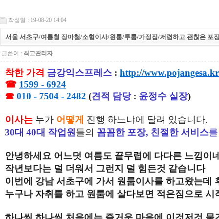
작성일 : 19-08-20 14:04
서울 서초구/여름철 장마철/소형이사/원룸/투룸/가정집/저렴하고 괜찮은 포
글쓴이 :
최고관리자
착한 가격
금강익스프레스
:
http://www.pojangesa.kr
☎
1599 - 6924
☎
010 - 7504 - 2482
(
견적 담당
:
윤정수 실장
)
이사는
누가
어떻게
진행 하느냐에 달려 있습니다.
30대 40대 작업원
들의
꼼꼼한 포장, 친절한 서비스
를
안녕하세요 어느덧 여름도 끝무렵에 다다른 느낌이
작년보다는 덜 더워서 그런지 덜 힘든것 같습니다
이번에 강남 서초구에 가서 원룸이사를 하고왔는데
누구나 자취를 하고 원룸에 살다보면 적은짐으로 
하나씩 하나씩 처음에는 즐거운 마음에 이것저것 물