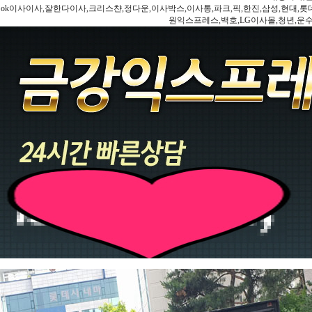
ok이사이사,잘한다이사,크리스챤,정다운,이사박스,이사통,파크,픽,한진,삼성,현대,롯데,파란
원익스프레스,백호,LG이사몰,청년,운수