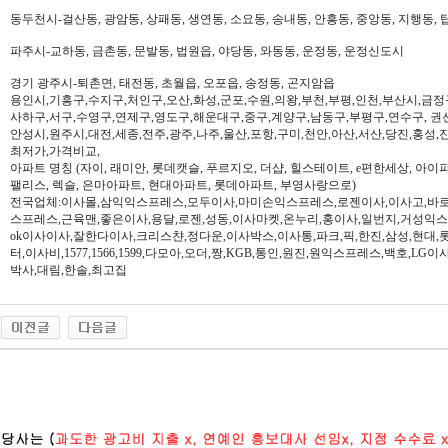
동두천시-걸산동, 광암동, 상패동, 생연동, 소요동, 송내동, 안흥동, 중앙동, 지행동, 
파주시-교하동, 금촌동, 문발동, 법원읍, 야당동, 와동동, 운정동, 운정신도시
경기 광주시-퇴촌면, 태전동, 초월읍, 오포읍, 송정동, 곤지암읍
용인시,기흥구,수지구,처인구,오산,화성,군포,수원,의왕,부천,부평,인천,부산시,금정
사하구,서구,수영구,연제구,영도구,해운대구,중구,계양구,남동구,부평구,연수구, 권
안성시,원주시,대전,세종,전주,광주,나주,울산,포항,구미,천안,아산,서산,당진,홍성,
최저가,가격비교,
아파트 명칭 (자이, 래미안, 롯데캣슬, 푸르지오, 더샵, 힐스테이트, e편한세상, 아이파크,
팰리스, 렉슬, 은마아파트, 현대아파트, 롯데아파트, 부영사랑으로)
전국업체:이사몰,삼익익스프레스,모두이사,마미손익스프레스,로젠이사,이사고,바로
스프레스,근육맨,좋은이사,용달,로젠,성동,이사마켓,온누리,홍이사,일번지,거성익
ok이사이사,잘한다이사,크리스챤,정다운,이사박스,이사통,파크,픽,한진,삼성,현대,
터,이사비,1577,1566,1599,다모아,오더,짱,KGB,통인,원진,원익스프레스,백호,L
박사,대림,한솔,최고집