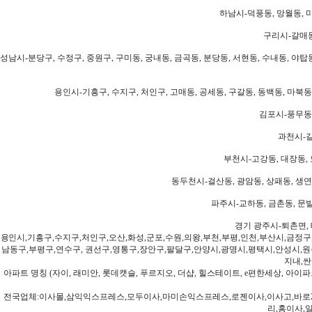
하남시-덕풍동, 망월동, 미
구리시-갈매동
성남시-분당구, 수정구, 중원구, 구미동, 궁내동, 금곡동, 분당동, 서현동, 수내동, 야탑동
용인시-기흥구, 수지구, 처인구, 고매동, 공세동, 구갈동, 동백동, 마북동
김포시-풍무동,
과천시-갈
부천시-고강동, 대장동, 
동두천시-걸산동, 광암동, 상패동, 생연동
파주시-교하동, 금촌동, 문발
경기 광주시-퇴촌면, 
용인시,기흥구,수지구,처인구,오산,화성,군포,수원,의왕,부천,부평,인천,부산시,금정구
남동구,부평구,연수구, 권선구,영통구,장안구,팔달구,안양시,광명시,평택시,안성시,원주
지내,싼
아파트 명칭 (자이, 래미안, 롯데캣슬, 푸르지오, 더샵, 힐스테이트, e편한세상, 아이파크
전국업체:이사몰,삼익익스프레스,모두이사,마미손익스프레스,로젠이사,이사고,바로2
리,홍이사,