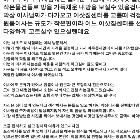
작은물건들로 방을 가득채운 내방을 보실수 있을겁
막상 이사날짜가 다가오고 이삿짐센터를 고를때 걱
원룸이사는 규모가 작은편이라 어느 이삿짐센터를 
다양하게 고르실수 있으실텐데요
이번 서초구 이사할때는 미리 방문해서
어떻게 해야할지 이사시간과 가격을 결정하고 가서 아무문제없이 이사를 시작했습
아무리 작은 이사여도 앞으로 몇년간 지내실 공간 이기 때문에 그만큼 중요하고
신중하게 작업을 해드렸습니다.
이번에 이사하시는분은 비용을 저렴하게 하고싶어 짐도 줄이고
가구도 다 새로 사신다고 하고, 짐도 적고 오후에 이사를 하셔서 가격이 많이
저렴한 상태에서 이사를 하셨습니다.
이사에도 분류가 있어서 원룸이사 전문과 큰 포장이사 전문으로하는
곳이 있고 대형업체에서 소형이사까지도 진행 하는경우도 있습니다
금강익스프레스는 대형 소형 전부다 하는 업체라 안심하셔도 됩니다!
자신은 짐이 얼마 안된다고 생각하시는 분들도 있고 하지만 막상이사를 진행할떄엔
이사당일 추가비용이 발생되지않게 자신의 짐을 잘 파악해야합니다.
가장 쉬운방법은 사진을 찍어서 보내시는 것인데 이것만 잘보내주셔도 금액이 파악
조금 편리하고 싶고 경제적 여유가 있으시다면
포장이사를 맡긴 후 업체에서 포장을 해주는 방식을 하셔도되고 시간적으로나 경
없으신분이라면 일반이사를 해서 본인이 직접 포장을 진행을 하시는 방법도 있습니