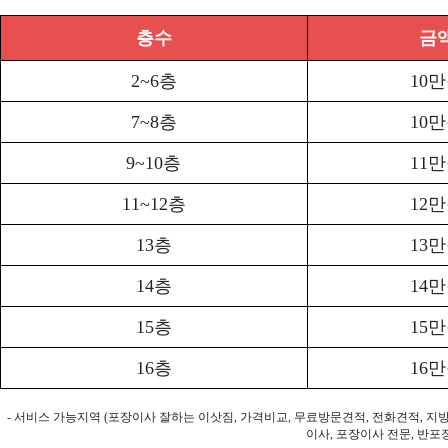
층수
금
2~6층
10
7~8층
10
9~10층
11
11~12층
12
13층
13
14층
14
15층
15
16층
16
- 서비스 가능지역 (포장이사 잘하는 이삿짐, 가격비교, 무료방문견적, 전화견적, 지
이사, 포장이사 전문, 반포