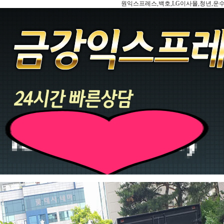
원익스프레스,백호,LG이사몰,청년,운수