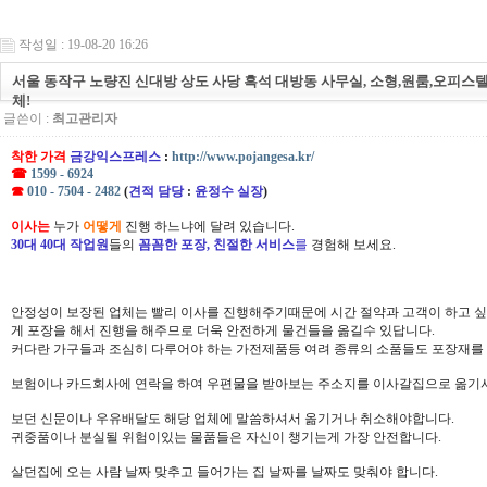
작성일 : 19-08-20 16:26
서울 동작구 노량진 신대방 상도 사당 흑석 대방동 사무실, 소형,원룸,오피스
체!
글쓴이 :
최고관리자
착한 가격
금강익스프레스
:
http://www.pojangesa.kr/
☎
1599 - 6924
☎
010 - 7504 - 2482
(
견적 담당
:
윤정수 실장
)
이사는
누가
어떻게
진행 하느냐에 달려 있습니다.
30대 40대 작업원
들의
꼼꼼한 포장, 친절한 서비스
를
경험해 보세요.
안정성이 보장된 업체는 빨리 이사를 진행해주기때문에 시간 절약과 고객이 하고 싶
게 포장을 해서 진행을 해주므로 더욱 안전하게 물건들을 옮길수 있답니다.
커다란 가구들과 조심히 다루어야 하는 가전제품등 여려 종류의 소품들도 포장재를
보험이나 카드회사에 연락을 하여 우편물을 받아보는 주소지를 이사갈집으로 옮기셔
보던 신문이나 우유배달도 해당 업체에 말씀하셔서 옮기거나 취소해야합니다.
귀중품이나 분실될 위험이있는 물품들은 자신이 챙기는게 가장 안전합니다.
살던집에 오는 사람 날짜 맞추고 들어가는 집 날짜를 날짜도 맞춰야 합니다.