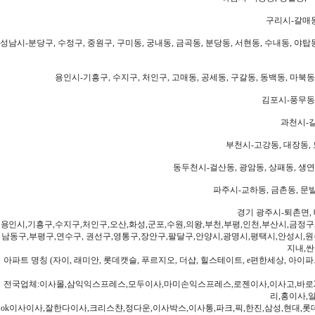
구리시-갈매동
성남시-분당구, 수정구, 중원구, 구미동, 궁내동, 금곡동, 분당동, 서현동, 수내동, 야탑동
용인시-기흥구, 수지구, 처인구, 고매동, 공세동, 구갈동, 동백동, 마북동
김포시-풍무동,
과천시-갈
부천시-고강동, 대장동, 
동두천시-걸산동, 광암동, 상패동, 생연동
파주시-교하동, 금촌동, 문발
경기 광주시-퇴촌면, 
용인시,기흥구,수지구,처인구,오산,화성,군포,수원,의왕,부천,부평,인천,부산시,금정구
남동구,부평구,연수구, 권선구,영통구,장안구,팔달구,안양시,광명시,평택시,안성시,원주
지내,싼
아파트 명칭 (자이, 래미안, 롯데캣슬, 푸르지오, 더샵, 힐스테이트, e편한세상, 아이파크
전국업체:이사몰,삼익익스프레스,모두이사,마미손익스프레스,로젠이사,이사고,바로2
리,홍이사,
ok이사이사,잘한다이사,크리스챤,정다운,이사박스,이사통,파크,픽,한진,삼성,현대,롯데,파란