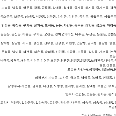
도봉동, 방학동, 쌍문동, 창동, 공릉동, 상계동, 월계동, 중계동, 하계동, 중계본동, 갈현
동소문동, 보문동, 삼선동, 석관동, 성북동, 안암동, 장위동, 종암동, 하월곡동, 상월곡동,
휘경동, 광장동, 구의동, 군자동, 도곡동, 능동, 자양동, 중곡동, 화양동, 금호동, 마장동
용문동, 용산동, 이촌동, 구기동, 궁전동, 경희궁의아침, 내수동, 누상동, 동숭동, 명륜동
상수동, 상암동, 서교동, 성산동, 신수동, 신정동, 아현동, 연남동, 염리동, 용강동, 중동,
문정동, 방이동, 삼전동, 석촌동, 송파동, 신천동, 오금동, 오륜동, 잠실동, 개포동, 논현
초동
남현동,봉천동,서원동,신림동,인헌동,조원동,청룡동,청림동,행운동,노량진동,대방동,
월동,신정동
오류동,가양7동,공항6동,내발산동,
의정부시-가능동, 고산동, 금오동, 낙양동, 녹양동, 민락동, 산
남양주시-가운동, 금곡동, 다산동, 도농동, 별내동, 별내면, 삼패동, 수동면, 수석면
양주시-고암동, 고읍동, 광사동, 광적면
고양시-덕양구, 일산동구, 일산서구, 고양동, 관산동, 내곡동, 삼숭동, 삼송동, 성사동, 
주엽동
하남시-덕풍동, 망월동, 미