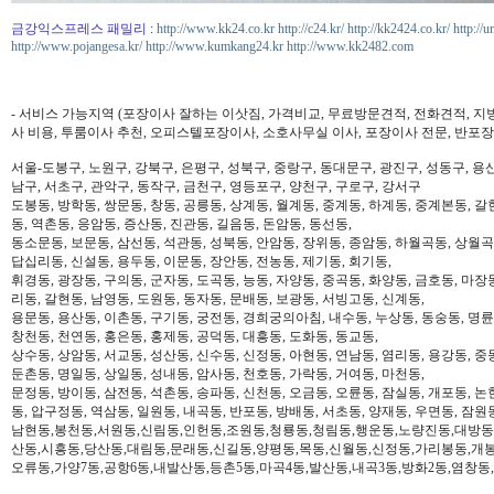
금강익스프레스 패밀리
:
http://www.kk24.co.kr
http://c24.kr/
http://kk2424.co.kr/
http://u
http://www.pojangesa.kr/
http://www.kumkang24.kr
http://www.kk2482.com
- 서비스 가능지역 (포장이사 잘하는 이삿짐, 가격비교, 무료방문견적, 전화견적, 지
사 비용, 투룸이사 추천, 오피스텔포장이사, 소호사무실 이사, 포장이사 전문, 반포장
서울-도봉구, 노원구, 강북구, 은평구, 성북구, 중랑구, 동대문구, 광진구, 성동구, 용산
남구, 서초구, 관악구, 동작구, 금천구, 영등포구, 양천구, 구로구, 강서구
도봉동, 방학동, 쌍문동, 창동, 공릉동, 상계동, 월계동, 중계동, 하계동, 중계본동, 갈
동, 역촌동, 응암동, 증산동, 진관동, 길음동, 돈암동, 동선동,
동소문동, 보문동, 삼선동, 석관동, 성북동, 안암동, 장위동, 종암동, 하월곡동, 상월곡동
답십리동, 신설동, 용두동, 이문동, 장안동, 전농동, 제기동, 회기동,
휘경동, 광장동, 구의동, 군자동, 도곡동, 능동, 자양동, 중곡동, 화양동, 금호동, 마장
리동, 갈현동, 남영동, 도원동, 동자동, 문배동, 보광동, 서빙고동, 신계동,
용문동, 용산동, 이촌동, 구기동, 궁전동, 경희궁의아침, 내수동, 누상동, 동숭동, 명륜
창천동, 천연동, 홍은동, 홍제동, 공덕동, 대흥동, 도화동, 동교동,
상수동, 상암동, 서교동, 성산동, 신수동, 신정동, 아현동, 연남동, 염리동, 용강동, 중동
둔촌동, 명일동, 상일동, 성내동, 암사동, 천호동, 가락동, 거여동, 마천동,
문정동, 방이동, 삼전동, 석촌동, 송파동, 신천동, 오금동, 오륜동, 잠실동, 개포동, 논
동, 압구정동, 역삼동, 일원동, 내곡동, 반포동, 방배동, 서초동, 양재동, 우면동, 잠원
남현동,봉천동,서원동,신림동,인헌동,조원동,청룡동,청림동,행운동,노량진동,대방동
산동,시흥동,당산동,대림동,문래동,신길동,양평동,목동,신월동,신정동,가리봉동,개봉
오류동,가양7동,공항6동,내발산동,등촌5동,마곡4동,발산동,내곡3동,방화2동,염창동