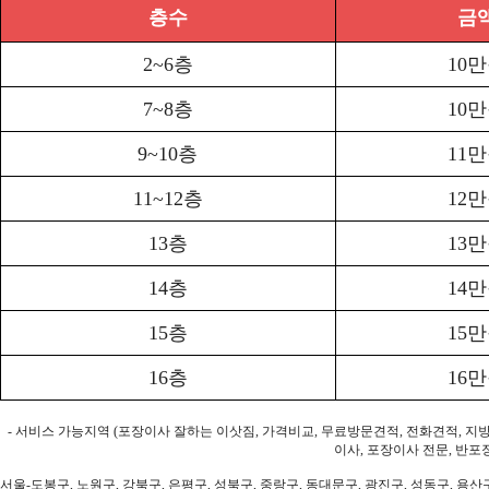
층수
금
2~6층
10
7~8층
10
9~10층
11
11~12층
12
13층
13
14층
14
15층
15
16층
16
- 서비스 가능지역 (포장이사 잘하는 이삿짐, 가격비교, 무료방문견적, 전화견적, 지
이사, 포장이사 전문, 반포
서울-도봉구, 노원구, 강북구, 은평구, 성북구, 중랑구, 동대문구, 광진구, 성동구, 용산구