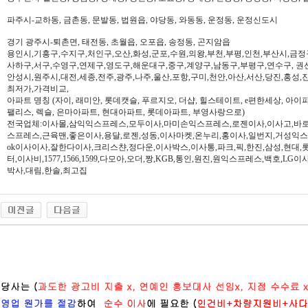
파주시-교하동, 금촌동, 문발동, 법원읍, 야당동, 와동동, 운정동, 운정신도시
경기 광주시-퇴촌면, 태전동, 초월읍, 오포읍, 송정동, 곤지암읍
용인시,기흥구,수지구,처인구,오산,화성,군포,수원,의왕,부천,부평,인천,부산시,금정
사하구,서구,수영구,연제구,영도구,해운대구,중구,계양구,남동구,부평구,연수구, 권
안성시,원주시,대전,세종,전주,광주,나주,울산,포항,구미,천안,아산,서산,당진,홍성,
최저가,가격비교,
아파트 명칭 (자이, 래미안, 롯데캣슬, 푸르지오, 더샵, 힐스테이트, e편한세상, 아이파크,
팰리스, 렉슬, 은마아파트, 현대아파트, 롯데아파트, 부영사랑으로)
전국업체:이사몰,삼익익스프레스,모두이사,마미손익스프레스,로젠이사,이사고,바로
스프레스,근육맨,좋은이사,용달,로젠,성동,이사마켓,온누리,홍이사,일번지,거성익
ok이사이사,잘한다이사,크리스챤,정다운,이사박스,이사통,파크,픽,한진,삼성,현대,
터,이사비,1577,1566,1599,다모아,오더,짱,KGB,통인,원진,원익스프레스,백호,L
박사,대림,한솔,최고집