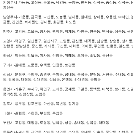
의정부시-가능동, 고산동, 금오동, 낙양동, 녹양동, 민락동, 산곡동, 송산동, 신곡동, 
흥선동
남양주시-가운동, 금곡동, 다산동, 도농동, 별내동, 별내면, 삼패동, 수동면, 수석면, 양
금동, 진건읍, 퇴계원면, 평내동, 호평동, 화도읍
양주시-고암동, 고읍동, 광사동, 광적면, 덕계동, 마전동, 만송동, 백석읍, 삼숭동, 옥
고양시-덕양구, 일산동구, 일산서구, 고양동, 관산동, 내곡동, 삼숭동, 삼송동, 성사동,
장항동, 정발산동, 중산동, 가좌동, 구산동, 대화동, 덕이동, 주엽동, 탄현동, 일산동,
하남시-덕풍동, 망월동, 미사동, 신장동, 위례동, 초이동, 초일동, 풍산동
구리시-갈매동, 교문동, 수택동, 인창동, 토평동
성남시-분당구, 수정구, 중원구, 구미동, 궁내동, 금곡동, 분당동, 서현동, 수내동, 야탑
동, 창곡동, 태평동, 상대원동, 성남동, 은행동, 하대원동, 중앙동
용인시-기흥구, 수지구, 처인구, 고매동, 공세동, 구갈동, 동백동, 마북동, 보라동, 신갈
풍덕천동, 김량장동, 고림동
김포시-풍무동, 김포본동, 마산동, 북변동, 장기동
과천시-갈현동, 과천동, 부림동, 주암동
부천시-고강동, 대장동, 도당동, 범박동, 상동, 송내동, 심곡동, 약대동
동두천시-걸산동, 광암동, 상패동, 생연동, 소요동, 송내동, 안흥동, 중앙동, 지행동, 