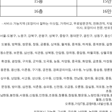
15층
15
16층
16
- 서비스 가능지역 (포장이사 잘하는 이삿짐, 가격비교, 무료방문견적, 전화견적, 지
이사, 포장이사 전문, 반포
서울-도봉구, 노원구, 강북구, 은평구, 성북구, 중랑구, 동대문구, 광진구, 성동구, 용산구
도봉동, 방학동, 쌍문동, 창동, 공릉동, 상계동, 월계동, 중계동, 하계동, 중계본동, 갈현
동소문동, 보문동, 삼선동, 석관동, 성북동, 안암동, 장위동, 종암동, 하월곡동, 상월곡동,
휘경동, 광장동, 구의동, 군자동, 도곡동, 능동, 자양동, 중곡동, 화양동, 금호동, 마장동
용문동, 용산동, 이촌동, 구기동, 궁전동, 경희궁의아침, 내수동, 누상동, 동숭동, 명륜동
상수동, 상암동, 서교동, 성산동, 신수동, 신정동, 아현동, 연남동, 염리동, 용강동, 중동,
문정동, 방이동, 삼전동, 석촌동, 송파동, 신천동, 오금동, 오륜동, 잠실동, 개포동, 논현
초동
남현동,봉천동,서원동,신림동,인헌동,조원동,청룡동,청림동,행운동,노량진동,대방동,
월동,신정동
오류동,가양7동,공항6동,내발산동,
의정부시-가능동, 고산동, 금오동, 낙양동, 녹양동, 민락동, 산