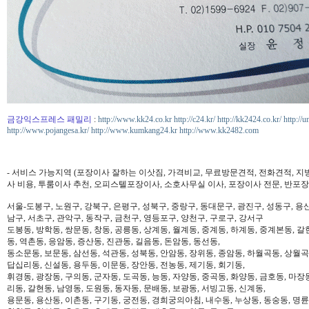
금강익스프레스 패밀리
:
http://www.kk24.co.kr
http://c24.kr/
http://kk2424.co.kr/
http://u
http://www.pojangesa.kr/
http://www.kumkang24.kr
http://www.kk2482.com
- 서비스 가능지역 (포장이사 잘하는 이삿짐, 가격비교, 무료방문견적, 전화견적, 지
사 비용, 투룸이사 추천, 오피스텔포장이사, 소호사무실 이사, 포장이사 전문, 반포장
서울-도봉구, 노원구, 강북구, 은평구, 성북구, 중랑구, 동대문구, 광진구, 성동구, 용산
남구, 서초구, 관악구, 동작구, 금천구, 영등포구, 양천구, 구로구, 강서구
도봉동, 방학동, 쌍문동, 창동, 공릉동, 상계동, 월계동, 중계동, 하계동, 중계본동, 갈
동, 역촌동, 응암동, 증산동, 진관동, 길음동, 돈암동, 동선동,
동소문동, 보문동, 삼선동, 석관동, 성북동, 안암동, 장위동, 종암동, 하월곡동, 상월곡동
답십리동, 신설동, 용두동, 이문동, 장안동, 전농동, 제기동, 회기동,
휘경동, 광장동, 구의동, 군자동, 도곡동, 능동, 자양동, 중곡동, 화양동, 금호동, 마장
리동, 갈현동, 남영동, 도원동, 동자동, 문배동, 보광동, 서빙고동, 신계동,
용문동, 용산동, 이촌동, 구기동, 궁전동, 경희궁의아침, 내수동, 누상동, 동숭동, 명륜