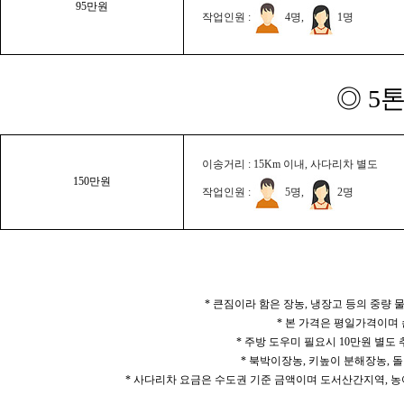
95만원
작업인원 :
4명,
1명
◎ 5
이송거리 : 15Km 이내, 사다리차 별도
150만원
작업인원 :
5명,
2명
* 큰짐이라 함은 장농, 냉장고 등의 중량
* 본 가격은 평일가격이며
* 주방 도우미 필요시 10만원 별도
* 북박이장농, 키높이 분해장농, 돌
* 사다리차 요금은 수도권 기준 금액이며 도서산간지역, 농