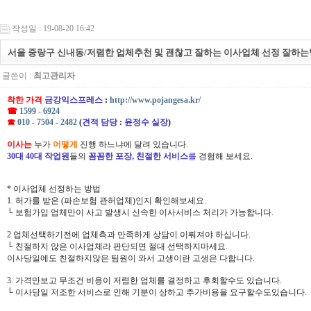
작성일 : 19-08-20 16:42
서울 중랑구 신내동/저렴한 업체추천 및 괜찮고 잘하는 이사업체 선정 잘하는
글쓴이 :
최고관리자
착한 가격
금강익스프레스
:
http://www.pojangesa.kr/
☎
1599 - 6924
☎
010 - 7504 - 2482
(
견적 담당
:
윤정수 실장
)
이사는
누가
어떻게
진행 하느냐에 달려 있습니다.
30대 40대 작업원
들의
꼼꼼한 포장, 친절한 서비스
를
경험해 보세요.
* 이사업체 선정하는 방법
1. 허가를 받은 (파손보험 관허업체)인지 확인해보세요.
└ 보험가입 업체만이 사고 발생시 신속한 이사서비스 처리가 가능합니다.
2 업체선택하기전에 업체측과 만족하게 상담이 이뤄져야 하십니다.
└ 친절하지 않은 이사업체라 판단되면 절대 선택하지마세요.
이사당일에도 친절하지않은 팀원이 와서 고생이란 고생은 다합니다.
3. 가격만보고 무조건 비용이 저렴한 업체를 결정하고 후회할수도 있습니다.
└ 이사당일 저조한 서비스로 인해 기분이 상하고 추가비용을 요구할수도있습니다.