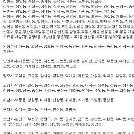
창천동, 천연동, 홍은동, 홍제동, 공덕동, 대흥동, 도화동, 동교동,
상수동, 상암동, 서교동, 성산동, 신수동, 신정동, 아현동, 연남동, 염리동, 용강동, 중동
둔촌동, 명일동, 상일동, 성내동, 암사동, 천호동, 가락동, 거여동, 마천동,
문정동, 방이동, 삼전동, 석촌동, 송파동, 신천동, 오금동, 오륜동, 잠실동, 개포동, 논
동, 압구정동, 역삼동, 일원동, 내곡동, 반포동, 방배동, 서초동, 양재동, 우면동, 잠원
남현동,봉천동,서원동,신림동,인헌동,조원동,청룡동,청림동,행운동,노량진동,대방동
산동,시흥동,당산동,대림동,문래동,신길동,양평동,목동,신월동,신정동,가리봉동,개봉
오류동,가양7동,공항6동,내발산동,등촌5동,마곡4동,발산동,내곡3동,방화2동,염창동
의정부시-가능동, 고산동, 금오동, 낙양동, 녹양동, 민락동, 산곡동, 송산동, 신곡동, 
흥선동
남양주시-가운동, 금곡동, 다산동, 도농동, 별내동, 별내면, 삼패동, 수동면, 수석면, 양
금동, 진건읍, 퇴계원면, 평내동, 호평동, 화도읍
양주시-고암동, 고읍동, 광사동, 광적면, 덕계동, 마전동, 만송동, 백석읍, 삼숭동, 옥
고양시-덕양구, 일산동구, 일산서구, 고양동, 관산동, 내곡동, 삼숭동, 삼송동, 성사동,
장항동, 정발산동, 중산동, 가좌동, 구산동, 대화동, 덕이동, 주엽동, 탄현동, 일산동,
하남시-덕풍동, 망월동, 미사동, 신장동, 위례동, 초이동, 초일동, 풍산동
구리시-갈매동, 교문동, 수택동, 인창동, 토평동
성남시-분당구, 수정구, 중원구, 구미동, 궁내동, 금곡동, 분당동, 서현동, 수내동, 야탑
동, 창곡동, 태평동, 상대원동, 성남동, 은행동, 하대원동, 중앙동
용인시-기흥구, 수지구, 처인구, 고매동, 공세동, 구갈동, 동백동, 마북동, 보라동, 신갈