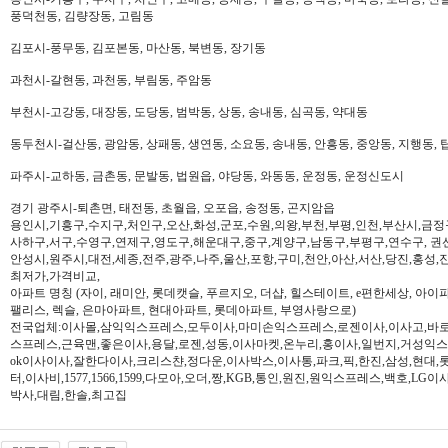
풍덕천동, 김량장동, 고림동
김포시-풍무동, 김포본동, 마산동, 북변동, 장기동
과천시-갈현동, 과천동, 부림동, 주암동
부천시-고강동, 대장동, 도당동, 범박동, 상동, 송내동, 심곡동, 약대동
동두천시-걸산동, 광암동, 상패동, 생연동, 소요동, 송내동, 안흥동, 중앙동, 지행동, 
파주시-교하동, 금촌동, 문발동, 법원읍, 야당동, 와동동, 운정동, 운정신도시
경기 광주시-퇴촌면, 태전동, 초월읍, 오포읍, 송정동, 곤지암읍
용인시,기흥구,수지구,처인구,오산,화성,군포,수원,의왕,부천,부평,인천,부산시,금정
사하구,서구,수영구,연제구,영도구,해운대구,중구,계양구,남동구,부평구,연수구, 권
안성시,원주시,대전,세종,전주,광주,나주,울산,포항,구미,천안,아산,서산,당진,홍성,
최저가,가격비교,
아파트 명칭 (자이, 래미안, 롯데캣슬, 푸르지오, 더샵, 힐스테이트, e편한세상, 아이파크,
팰리스, 렉슬, 은마아파트, 현대아파트, 롯데아파트, 부영사랑으로)
전국업체:이사몰,삼익익스프레스,모두이사,마미손익스프레스,로젠이사,이사고,바로
스프레스,근육맨,좋은이사,용달,로젠,성동,이사마켓,온누리,홍이사,일번지,거성익
ok이사이사,잘한다이사,크리스챤,정다운,이사박스,이사통,파크,픽,한진,삼성,현대,
터,이사비,1577,1566,1599,다모아,오더,짱,KGB,통인,원진,원익스프레스,백호,L
박사,대림,한솔,최고집