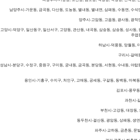
남양주시-가운동, 금곡동, 다산동, 도농동, 별내동, 별내면, 삼패동, 수동면, 수석면
양주시-고암동, 고읍동, 광사동, 광적면
고양시-덕양구, 일산동구, 일산서구, 고양동, 관산동, 내곡동, 삼숭동, 삼송동, 성사동, 
주엽동
하남시-덕풍동, 망월동, 미
구리시-갈매동
성남시-분당구, 수정구, 중원구, 구미동, 궁내동, 금곡동, 분당동, 서현동, 수내동, 야탑동
용인시-기흥구, 수지구, 처인구, 고매동, 공세동, 구갈동, 동백동, 마북동
김포시-풍무동,
과천시-갈
부천시-고강동, 대장동, 
동두천시-걸산동, 광암동, 상패동, 생연동
파주시-교하동, 금촌동, 문발