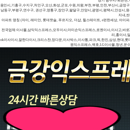
경기 광주시-퇴촌면, 
용인시,기흥구,수지구,처인구,오산,화성,군포,수원,의왕,부천,부평,인천,부산시,금정구
남동구,부평구,연수구, 권선구,영통구,장안구,팔달구,안양시,광명시,평택시,안성시,원주
지내,싼
아파트 명칭 (자이, 래미안, 롯데캣슬, 푸르지오, 더샵, 힐스테이트, e편한세상, 아이파크
전국업체:이사몰,삼익익스프레스,모두이사,마미손익스프레스,로젠이사,이사고,바로2
리,홍이사,
ok이사이사,잘한다이사,크리스챤,정다운,이사박스,이사통,파크,픽,한진,삼성,현대,롯데,파란
원익스프레스,백호,LG이사몰,청년,운수