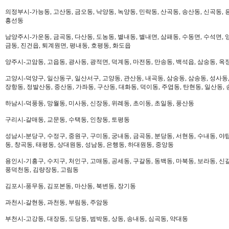
의정부시-가능동, 고산동, 금오동, 낙양동, 녹양동, 민락동, 산곡동, 송산동, 신곡동, 
흥선동
남양주시-가운동, 금곡동, 다산동, 도농동, 별내동, 별내면, 삼패동, 수동면, 수석면, 양
금동, 진건읍, 퇴계원면, 평내동, 호평동, 화도읍
양주시-고암동, 고읍동, 광사동, 광적면, 덕계동, 마전동, 만송동, 백석읍, 삼숭동, 옥
고양시-덕양구, 일산동구, 일산서구, 고양동, 관산동, 내곡동, 삼숭동, 삼송동, 성사동,
장항동, 정발산동, 중산동, 가좌동, 구산동, 대화동, 덕이동, 주엽동, 탄현동, 일산동,
하남시-덕풍동, 망월동, 미사동, 신장동, 위례동, 초이동, 초일동, 풍산동
구리시-갈매동, 교문동, 수택동, 인창동, 토평동
성남시-분당구, 수정구, 중원구, 구미동, 궁내동, 금곡동, 분당동, 서현동, 수내동, 야탑
동, 창곡동, 태평동, 상대원동, 성남동, 은행동, 하대원동, 중앙동
용인시-기흥구, 수지구, 처인구, 고매동, 공세동, 구갈동, 동백동, 마북동, 보라동, 신갈
풍덕천동, 김량장동, 고림동
김포시-풍무동, 김포본동, 마산동, 북변동, 장기동
과천시-갈현동, 과천동, 부림동, 주암동
부천시-고강동, 대장동, 도당동, 범박동, 상동, 송내동, 심곡동, 약대동