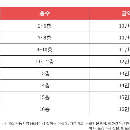
층수
금
2~6층
10
7~8층
10
9~10층
11
11~12층
12
13층
13
14층
14
15층
15
16층
16
- 서비스 가능지역 (포장이사 잘하는 이삿짐, 가격비교, 무료방문견적, 전화견적, 지
이사, 포장이사 전문, 반포