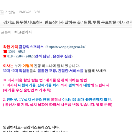
작성일 : 19-08-26 13:56
경기도 동두천시/포천시 반포장이사 잘하는 곳 / 원룸/투룸 무료방문 이사 견
글쓴이 :
최고관리자
착한 가격
금강익스프레스
:
http://www.pojangesa.kr/
☎
1599 - 6924
☎
010 - 7504 - 2482
(
견적 담당
:
윤정수 실장
)
이사는
누가
어떻게
진행 하느냐에 달려 있습니다.
30대 40대 작업원
들의
꼼꼼한 포장, 친절한 서비스
를
경험해 보세요.
※ 이사 비용 할인 받는 법 / 폐기물 쉽게 처리하는 방법
1. 이사시
대형폐기물
,
잡폐기물 처리
까지
완벽
하게
대행
해 드립니다.
(폐기물 수집 운반업 허가 취득)
2.
인터넷
,
TV설치 신규& 변경
요청시
이사비용 최대 40만원까지 할인
.
( 통신사 및 지역, 설치 날짜에 따라서 사은품 변동 있습니다. 별도 문의)
안녕하세요~ 금강익스프레스입니다.