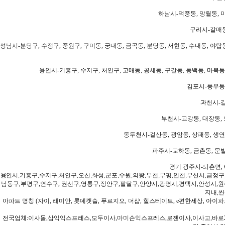
하남시-덕풍동, 망월동, 미
구리시-갈매동
성남시-분당구, 수정구, 중원구, 구미동, 궁내동, 금곡동, 분당동, 서현동, 수내동, 야탑동
용인시-기흥구, 수지구, 처인구, 고매동, 공세동, 구갈동, 동백동, 마북동
김포시-풍무동,
과천시-갈
부천시-고강동, 대장동, 
동두천시-걸산동, 광암동, 상패동, 생연동
파주시-교하동, 금촌동, 문발
경기 광주시-퇴촌면, 
용인시,기흥구,수지구,처인구,오산,화성,군포,수원,의왕,부천,부평,인천,부산시,금정구
남동구,부평구,연수구, 권선구,영통구,장안구,팔달구,안양시,광명시,평택시,안성시,원주
지내,싼
아파트 명칭 (자이, 래미안, 롯데캣슬, 푸르지오, 더샵, 힐스테이트, e편한세상, 아이파크
전국업체:이사몰,삼익익스프레스,모두이사,마미손익스프레스,로젠이사,이사고,바로2