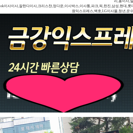
리,홍이사,
ok이사이사,잘한다이사,크리스챤,정다운,이사박스,이사통,파크,픽,한진,삼성,현대,롯데,파란
원익스프레스,백호,LG이사몰,청년,운수