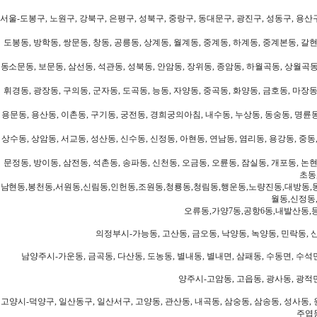
서울-도봉구, 노원구, 강북구, 은평구, 성북구, 중랑구, 동대문구, 광진구, 성동구, 용산구
도봉동, 방학동, 쌍문동, 창동, 공릉동, 상계동, 월계동, 중계동, 하계동, 중계본동, 갈현
동소문동, 보문동, 삼선동, 석관동, 성북동, 안암동, 장위동, 종암동, 하월곡동, 상월곡동,
휘경동, 광장동, 구의동, 군자동, 도곡동, 능동, 자양동, 중곡동, 화양동, 금호동, 마장동
용문동, 용산동, 이촌동, 구기동, 궁전동, 경희궁의아침, 내수동, 누상동, 동숭동, 명륜동
상수동, 상암동, 서교동, 성산동, 신수동, 신정동, 아현동, 연남동, 염리동, 용강동, 중동,
문정동, 방이동, 삼전동, 석촌동, 송파동, 신천동, 오금동, 오륜동, 잠실동, 개포동, 논현
초동
남현동,봉천동,서원동,신림동,인헌동,조원동,청룡동,청림동,행운동,노량진동,대방동,
월동,신정동
오류동,가양7동,공항6동,내발산동,
의정부시-가능동, 고산동, 금오동, 낙양동, 녹양동, 민락동, 산
남양주시-가운동, 금곡동, 다산동, 도농동, 별내동, 별내면, 삼패동, 수동면, 수석면
양주시-고암동, 고읍동, 광사동, 광적면
고양시-덕양구, 일산동구, 일산서구, 고양동, 관산동, 내곡동, 삼숭동, 삼송동, 성사동, 
주엽동