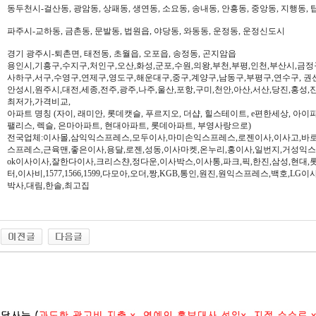
동두천시-걸산동, 광암동, 상패동, 생연동, 소요동, 송내동, 안흥동, 중앙동, 지행동, 
파주시-교하동, 금촌동, 문발동, 법원읍, 야당동, 와동동, 운정동, 운정신도시
경기 광주시-퇴촌면, 태전동, 초월읍, 오포읍, 송정동, 곤지암읍
용인시,기흥구,수지구,처인구,오산,화성,군포,수원,의왕,부천,부평,인천,부산시,금정
사하구,서구,수영구,연제구,영도구,해운대구,중구,계양구,남동구,부평구,연수구, 권
안성시,원주시,대전,세종,전주,광주,나주,울산,포항,구미,천안,아산,서산,당진,홍성,
최저가,가격비교,
아파트 명칭 (자이, 래미안, 롯데캣슬, 푸르지오, 더샵, 힐스테이트, e편한세상, 아이파크,
팰리스, 렉슬, 은마아파트, 현대아파트, 롯데아파트, 부영사랑으로)
전국업체:이사몰,삼익익스프레스,모두이사,마미손익스프레스,로젠이사,이사고,바로
스프레스,근육맨,좋은이사,용달,로젠,성동,이사마켓,온누리,홍이사,일번지,거성익
ok이사이사,잘한다이사,크리스챤,정다운,이사박스,이사통,파크,픽,한진,삼성,현대,
터,이사비,1577,1566,1599,다모아,오더,짱,KGB,통인,원진,원익스프레스,백호,L
박사,대림,한솔,최고집