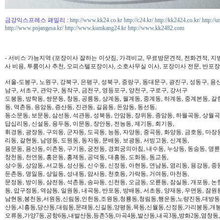
금강익스프레스 패밀리
:
http://www.kk24.co.kr
http://c24.kr/
http://kk2424.co.kr/
http://u
http://www.pojangesa.kr/
http://www.kumkang24.kr
http://www.kk2482.com
- 서비스 가능지역 (포장이사 잘하는 이삿짐, 가격비교, 무료방문견적, 전화견적, 지
사 비용, 투룸이사 추천, 오피스텔포장이사, 소호사무실 이사, 포장이사 전문, 반포장
서울-도봉구, 노원구, 강북구, 은평구, 성북구, 중랑구, 동대문구, 광진구, 성동구, 용산
남구, 서초구, 관악구, 동작구, 금천구, 영등포구, 양천구, 구로구, 강서구
도봉동, 방학동, 쌍문동, 창동, 공릉동, 상계동, 월계동, 중계동, 하계동, 중계본동, 갈
동, 역촌동, 응암동, 증산동, 진관동, 길음동, 돈암동, 동선동,
동소문동, 보문동, 삼선동, 석관동, 성북동, 안암동, 장위동, 종암동, 하월곡동, 상월곡동
답십리동, 신설동, 용두동, 이문동, 장안동, 전농동, 제기동, 회기동,
휘경동, 광장동, 구의동, 군자동, 도곡동, 능동, 자양동, 중곡동, 화양동, 금호동, 마장
리동, 갈현동, 남영동, 도원동, 동자동, 문배동, 보광동, 서빙고동, 신계동,
용문동, 용산동, 이촌동, 구기동, 궁전동, 경희궁의아침, 내수동, 누상동, 동숭동, 명륜
창천동, 천연동, 홍은동, 홍제동, 공덕동, 대흥동, 도화동, 동교동,
상수동, 상암동, 서교동, 성산동, 신수동, 신정동, 아현동, 연남동, 염리동, 용강동, 중동
둔촌동, 명일동, 상일동, 성내동, 암사동, 천호동, 가락동, 거여동, 마천동,
문정동, 방이동, 삼전동, 석촌동, 송파동, 신천동, 오금동, 오륜동, 잠실동, 개포동, 논
동, 압구정동, 역삼동, 일원동, 내곡동, 반포동, 방배동, 서초동, 양재동, 우면동, 잠원
남현동,봉천동,서원동,신림동,인헌동,조원동,청룡동,청림동,행운동,노량진동,대방동
산동,시흥동,당산동,대림동,문래동,신길동,양평동,목동,신월동,신정동,가리봉동,개봉
오류동,가양7동,공항6동,내발산동,등촌5동,마곡4동,발산동,내곡3동,방화2동,염창동