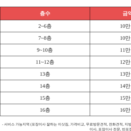
층수
금
2~6층
10
7~8층
10
9~10층
11
11~12층
12
13층
13
14층
14
15층
15
16층
16
- 서비스 가능지역 (포장이사 잘하는 이삿짐, 가격비교, 무료방문견적, 전화견적, 지
이사, 포장이사 전문, 반포