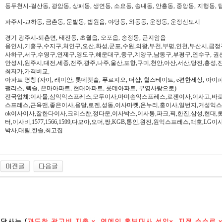
동두천시-걸산동, 광암동, 상패동, 생연동, 소요동, 송내동, 안흥동, 중앙동, 지행동, 
파주시-교하동, 금촌동, 문발동, 법원읍, 야당동, 와동동, 운정동, 운정신도시
경기 광주시-퇴촌면, 태전동, 초월읍, 오포읍, 송정동, 곤지암읍
용인시,기흥구,수지구,처인구,오산,화성,군포,수원,의왕,부천,부평,인천,부산시,금정
사하구,서구,수영구,연제구,영도구,해운대구,중구,계양구,남동구,부평구,연수구, 권
안성시,원주시,대전,세종,전주,광주,나주,울산,포항,구미,천안,아산,서산,당진,홍성,
최저가,가격비교,
아파트 명칭 (자이, 래미안, 롯데캣슬, 푸르지오, 더샵, 힐스테이트, e편한세상, 아이파크,
팰리스, 렉슬, 은마아파트, 현대아파트, 롯데아파트, 부영사랑으로)
전국업체:이사몰,삼익익스프레스,모두이사,마미손익스프레스,로젠이사,이사고,바로
스프레스,근육맨,좋은이사,용달,로젠,성동,이사마켓,온누리,홍이사,일번지,거성익
ok이사이사,잘한다이사,크리스챤,정다운,이사박스,이사통,파크,픽,한진,삼성,현대,
터,이사비,1577,1566,1599,다모아,오더,짱,KGB,통인,원진,원익스프레스,백호,L
박사,대림,한솔,최고집