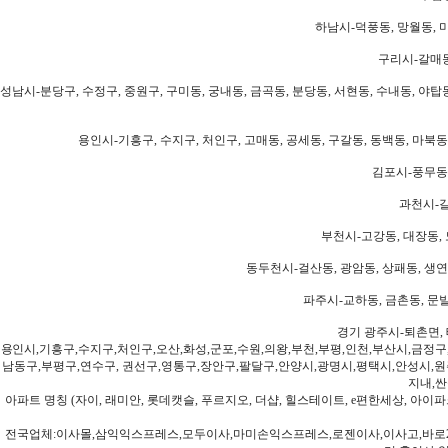
하남시-덕풍동, 망월동, 미
구리시-갈매동
성남시-분당구, 수정구, 중원구, 구미동, 궁내동, 금곡동, 분당동, 서현동, 수내동, 야탑동
용인시-기흥구, 수지구, 처인구, 고매동, 공세동, 구갈동, 동백동, 마북동
김포시-풍무동,
과천시-갈
부천시-고강동, 대장동, 
동두천시-걸산동, 광암동, 상패동, 생연동
파주시-교하동, 금촌동, 문발
경기 광주시-퇴촌면, 
용인시,기흥구,수지구,처인구,오산,화성,군포,수원,의왕,부천,부평,인천,부산시,금정구
남동구,부평구,연수구, 권선구,영통구,장안구,팔달구,안양시,광명시,평택시,안성시,원주
지내,싼
아파트 명칭 (자이, 래미안, 롯데캣슬, 푸르지오, 더샵, 힐스테이트, e편한세상, 아이파크
전국업체:이사몰,삼익익스프레스,모두이사,마미손익스프레스,로젠이사,이사고,바로2