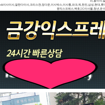
리,홍이사,
ok이사이사,잘한다이사,크리스챤,정다운,이사박스,이사통,파크,픽,한진,삼성,현대,롯데,파란
원익스프레스,백호,LG이사몰,청년,운수