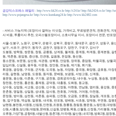
금강익스프레스 패밀리
:
http://www.kk24.co.kr
http://c24.kr/
http://kk2424.co.kr/
http://u
http://www.pojangesa.kr/
http://www.kumkang24.kr
http://www.kk2482.com
- 서비스 가능지역 (포장이사 잘하는 이삿짐, 가격비교, 무료방문견적, 전화견적, 지
사 비용, 투룸이사 추천, 오피스텔포장이사, 소호사무실 이사, 포장이사 전문, 반포장
서울-도봉구, 노원구, 강북구, 은평구, 성북구, 중랑구, 동대문구, 광진구, 성동구, 용산
남구, 서초구, 관악구, 동작구, 금천구, 영등포구, 양천구, 구로구, 강서구
도봉동, 방학동, 쌍문동, 창동, 공릉동, 상계동, 월계동, 중계동, 하계동, 중계본동, 갈
동, 역촌동, 응암동, 증산동, 진관동, 길음동, 돈암동, 동선동,
동소문동, 보문동, 삼선동, 석관동, 성북동, 안암동, 장위동, 종암동, 하월곡동, 상월곡동
답십리동, 신설동, 용두동, 이문동, 장안동, 전농동, 제기동, 회기동,
휘경동, 광장동, 구의동, 군자동, 도곡동, 능동, 자양동, 중곡동, 화양동, 금호동, 마장
리동, 갈현동, 남영동, 도원동, 동자동, 문배동, 보광동, 서빙고동, 신계동,
용문동, 용산동, 이촌동, 구기동, 궁전동, 경희궁의아침, 내수동, 누상동, 동숭동, 명륜
창천동, 천연동, 홍은동, 홍제동, 공덕동, 대흥동, 도화동, 동교동,
상수동, 상암동, 서교동, 성산동, 신수동, 신정동, 아현동, 연남동, 염리동, 용강동, 중동
둔촌동, 명일동, 상일동, 성내동, 암사동, 천호동, 가락동, 거여동, 마천동,
문정동, 방이동, 삼전동, 석촌동, 송파동, 신천동, 오금동, 오륜동, 잠실동, 개포동, 논
동, 압구정동, 역삼동, 일원동, 내곡동, 반포동, 방배동, 서초동, 양재동, 우면동, 잠원
남현동,봉천동,서원동,신림동,인헌동,조원동,청룡동,청림동,행운동,노량진동,대방동
산동,시흥동,당산동,대림동,문래동,신길동,양평동,목동,신월동,신정동,가리봉동,개봉
오류동,가양7동,공항6동,내발산동,등촌5동,마곡4동,발산동,내곡3동,방화2동,염창동