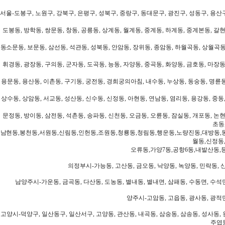
서울-도봉구, 노원구, 강북구, 은평구, 성북구, 중랑구, 동대문구, 광진구, 성동구, 용산구
도봉동, 방학동, 쌍문동, 창동, 공릉동, 상계동, 월계동, 중계동, 하계동, 중계본동, 갈현
동소문동, 보문동, 삼선동, 석관동, 성북동, 안암동, 장위동, 종암동, 하월곡동, 상월곡동,
휘경동, 광장동, 구의동, 군자동, 도곡동, 능동, 자양동, 중곡동, 화양동, 금호동, 마장동
용문동, 용산동, 이촌동, 구기동, 궁전동, 경희궁의아침, 내수동, 누상동, 동숭동, 명륜동
상수동, 상암동, 서교동, 성산동, 신수동, 신정동, 아현동, 연남동, 염리동, 용강동, 중동,
문정동, 방이동, 삼전동, 석촌동, 송파동, 신천동, 오금동, 오륜동, 잠실동, 개포동, 논현
초동
남현동,봉천동,서원동,신림동,인헌동,조원동,청룡동,청림동,행운동,노량진동,대방동,
월동,신정동
오류동,가양7동,공항6동,내발산동,
의정부시-가능동, 고산동, 금오동, 낙양동, 녹양동, 민락동, 산
남양주시-가운동, 금곡동, 다산동, 도농동, 별내동, 별내면, 삼패동, 수동면, 수석면
양주시-고암동, 고읍동, 광사동, 광적면
고양시-덕양구, 일산동구, 일산서구, 고양동, 관산동, 내곡동, 삼숭동, 삼송동, 성사동, 
주엽동