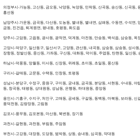
의정부시-가능동, 고산동, 금오동, 낙양동, 녹양동, 민락동, 산곡동, 송산동, 신곡동, 
흥선동
남양주시-가운동, 금곡동, 다산동, 도농동, 별내동, 별내면, 삼패동, 수동면, 수석면, 양
금동, 진건읍, 퇴계원면, 평내동, 호평동, 화도읍
양주시-고암동, 고읍동, 광사동, 광적면, 덕계동, 마전동, 만송동, 백석읍, 삼숭동, 옥
고양시-덕양구, 일산동구, 일산서구, 고양동, 관산동, 내곡동, 삼숭동, 삼송동, 성사동,
장항동, 정발산동, 중산동, 가좌동, 구산동, 대화동, 덕이동, 주엽동, 탄현동, 일산동,
하남시-덕풍동, 망월동, 미사동, 신장동, 위례동, 초이동, 초일동, 풍산동
구리시-갈매동, 교문동, 수택동, 인창동, 토평동
성남시-분당구, 수정구, 중원구, 구미동, 궁내동, 금곡동, 분당동, 서현동, 수내동, 야탑
동, 창곡동, 태평동, 상대원동, 성남동, 은행동, 하대원동, 중앙동
용인시-기흥구, 수지구, 처인구, 고매동, 공세동, 구갈동, 동백동, 마북동, 보라동, 신갈
풍덕천동, 김량장동, 고림동
김포시-풍무동, 김포본동, 마산동, 북변동, 장기동
과천시-갈현동, 과천동, 부림동, 주암동
부천시-고강동, 대장동, 도당동, 범박동, 상동, 송내동, 심곡동, 약대동