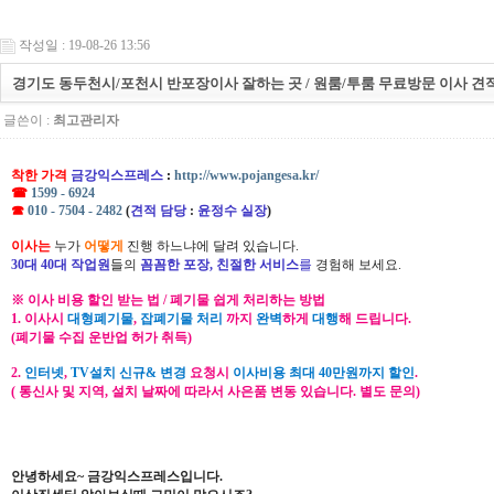
작성일 : 19-08-26 13:56
경기도 동두천시/포천시 반포장이사 잘하는 곳 / 원룸/투룸 무료방문 이사 견
글쓴이 :
최고관리자
착한 가격
금강익스프레스
:
http://www.pojangesa.kr/
☎
1599 - 6924
☎
010 - 7504 - 2482
(
견적 담당
:
윤정수 실장
)
이사는
누가
어떻게
진행 하느냐에 달려 있습니다.
30대 40대 작업원
들의
꼼꼼한 포장, 친절한 서비스
를
경험해 보세요.
※ 이사 비용 할인 받는 법 / 폐기물 쉽게 처리하는 방법
1. 이사시
대형폐기물
,
잡폐기물 처리
까지
완벽
하게
대행
해 드립니다.
(폐기물 수집 운반업 허가 취득)
2.
인터넷
,
TV설치 신규& 변경
요청시
이사비용 최대 40만원까지 할인
.
( 통신사 및 지역, 설치 날짜에 따라서 사은품 변동 있습니다. 별도 문의)
안녕하세요~ 금강익스프레스입니다.