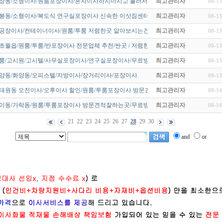
염창동/소형이사/원룸포장이사/혼자이사하지마시고 불러서 편하게이사하…
최고관리자
08-13
도봉동/소형이사/복도식 연구실포장이사 신속한 이삿짐센터 확실한업체
최고관리자
08-13
/공장이사/컨테이너이사/원룸/투룸 저렴한곳 알아보시는건 어떠신가요~?
최고관리자
08-13
초월읍/원룸/투룸/반포장이사 전문업체 추천/싼곳 / 저렴한 가격에 해…
최고관리자
08-13
원룸/고시원/고시텔/사무실포장이사/연구실포장이사/무료방문견적~!
최고관리자
08-13
양동/화양동/오피스텔/지방이사/장거리이사/포장이사.
최고관리자
08-13
이태원동 오전이사/오후이사 할인/원룸/투룸포장이사 방문견적잘하는곳/…
최고관리자
08-14
방이동/가락동/원룸/투룸포장이사 방문견적잘하는곳/무료방문 가능한업체…
최고관리자
08-14
21
22
23
24
25
26
27
28
29
30
and
or