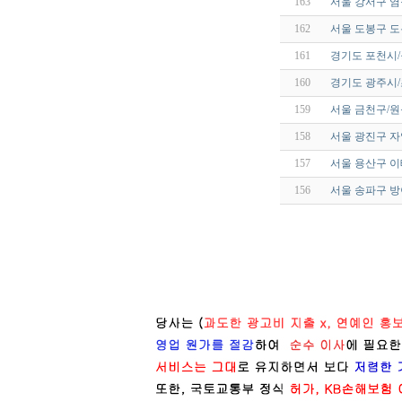
163
서울 강서구 
162
서울 도봉구 
161
경기도 포천시
160
경기도 광주시/
159
서울 금천구/
158
서울 광진구 자
157
서울 용산구 
156
서울 송파구 