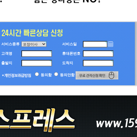
서비스종류
서비스일
고객명
휴대폰번호
출발지
도착지
동의함
동의안함