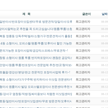
제 목
글쓴이
날짜
/일반이사/반포장이삿집센타/무료 방문견적/당일이사/오후이사~!/무조건…
최고관리자
08-09
장이사잘하는곳 추천을 꼭 드리고싶습니다/원룸/투룸/소형이사이삿짐센…
최고관리자
08-09
성북동 정릉동 단독주택/빌라/소형가구/전문견적사가 출동합니다.
최고관리자
08-09
내동 소형이사, 오피스텔/원룸/투룸/오후이사 할인 가능한 업체~!
최고관리자
08-09
나 문의가능한 포장이사업체/금강익스프레스/무료견적~!
최고관리자
08-09
염창동 소형이사 원룸 투룸 반지하포장이사 괜찮은 금강익스프레스~!
최고관리자
08-12
안양시/원룸/투룸/반포장이사 전문업체 추천/싼곳/찾아보세요~!
최고관리자
08-12
초월읍/경강선/분당/판교 전문적인 포장이사업체 후기~!
최고관리자
08-12
성북동 소형이사/다가구주택 반지하이사 이삿짐 전문센타/추천 비용 싼곳…
최고관리자
08-12
소형이사 원룸이사 빌딩 오피스텔포장이사 전문센타/추천 비용 싼곳 추천…
최고관리자
08-12
목동/강서구 염창동/직방/짐싸이용보다 저렴한 이삿짐센터입니다/보관이…
최고관리자
08-13
천호동/일반이사/반포장이삿집센타/무료 방문견적/오후이사는 가격이 다…
최고관리자
08-13