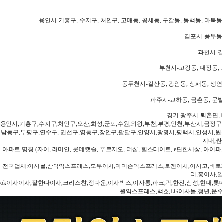
용인시-기흥구, 수지구, 처인구, 고매동, 공세동, 구갈동, 동백동, 마북동
김포시-풍무동,
과천시-갈
부천시-고강동, 대장동, 
동두천시-걸산동, 광암동, 상패동, 생연동
파주시-교하동, 금촌동, 문발
경기 광주시-퇴촌면, 
용인시,기흥구,수지구,처인구,오산,화성,군포,수원,의왕,부천,부평,인천,부산시,금정구
남동구,부평구,연수구, 권선구,영통구,장안구,팔달구,안양시,광명시,평택시,안성시,원주
지내,싼
아파트 명칭 (자이, 래미안, 롯데캣슬, 푸르지오, 더샵, 힐스테이트, e편한세상, 아이파크
전국업체:이사몰,삼익익스프레스,모두이사,마미손익스프레스,로젠이사,이사고,바로2
리,홍이사,
ok이사이사,잘한다이사,크리스챤,정다운,이사박스,이사통,파크,픽,한진,삼성,현대,롯데,파란
원익스프레스,백호,LG이사몰,청년,운수