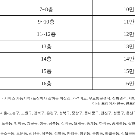
7~8층
10
9~10층
11
11~12층
12
13층
13
14층
14
15층
15
16층
16
- 서비스 가능지역 (포장이사 잘하는 이삿짐, 가격비교, 무료방문견적, 전화견적, 지
이사, 포장이사 전문, 반포
서울-도봉구, 노원구, 강북구, 은평구, 성북구, 중랑구, 동대문구, 광진구, 성동구, 용산구
도봉동, 방학동, 쌍문동, 창동, 공릉동, 상계동, 월계동, 중계동, 하계동, 중계본동, 갈현
동소문동, 보문동, 삼선동, 석관동, 성북동, 안암동, 장위동, 종암동, 하월곡동, 상월곡동,