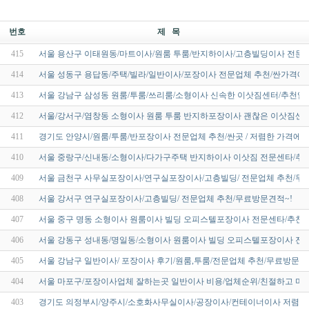
번호
제 목
415
서울 용산구 이태원동/마트이사/원룸 투룸/반지하이사/고층빌딩이사 전문업
414
서울 성동구 용답동/주택/빌라/일반이사/포장이사 전문업체 추천/싼가격에
413
서울 강남구 삼성동 원룸/투룸/쓰리룸/소형이사 신속한 이삿짐센터/추천업
412
서울/강서구/염창동 소형이사 원룸 투룸 반지하포장이사 괜찮은 이삿짐센터
411
경기도 안양시/원룸/투룸/반포장이사 전문업체 추천/싼곳 / 저렴한 가격에
410
서울 중랑구/신내동/소형이사/다가구주택 반지하이사 이삿짐 전문센타/추천
409
서울 금천구 사무실포장이사/연구실포장이사/고층빌딩/ 전문업체 추천/무
408
서울 강서구 연구실포장이사/고층빌딩/ 전문업체 추천/무료방문견적~!
407
서울 중구 명동 소형이사 원룸이사 빌딩 오피스텔포장이사 전문센타/추천 비
406
서울 강동구 성내동/명일동/소형이사 원룸이사 빌딩 오피스텔포장이사 전문
405
서울 강남구 일반이사/ 포장이사 후기/원룸,투룸/전문업체 추천/무료방문견
404
서울 마포구/포장이사업체 잘하는곳 일반이사 비용/업체순위/친절하고 마
403
경기도 의정부시/양주시/소호화사무실이사/공장이사/컨테이너이사 저렴한