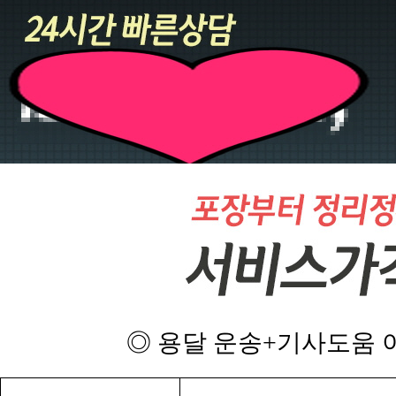
◎ 용달 운송+기사도움 이