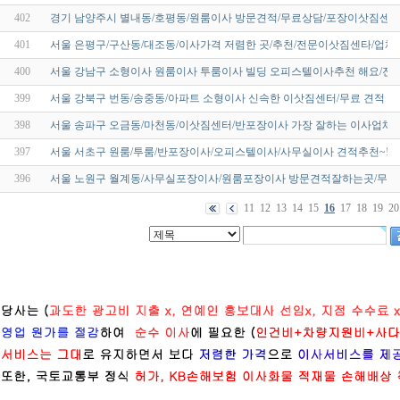
402
경기 남양주시 별내동/호평동/원룸이사 방문견적/무료상담/포장이삿짐센터
401
서울 은평구/구산동/대조동/이사가격 저렴한 곳/추천/전문이삿짐센타/업체
400
서울 강남구 소형이사 원룸이사 투룸이사 빌딩 오피스텔이사추천 해요/전문
399
서울 강북구 번동/송중동/아파트 소형이사 신속한 이삿짐센터/무료 견적 / 싼
398
서울 송파구 오금동/마천동/이삿짐센터/반포장이사 가장 잘하는 이사업체
397
서울 서초구 원룸/투룸/반포장이사/오피스텔이사/사무실이사 견적추천~!
396
서울 노원구 월계동/사무실포장이사/원룸포장이사 방문견적잘하는곳/무료
11
12
13
14
15
16
17
18
19
20