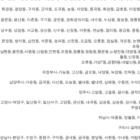
휘경동, 광장동, 구의동, 군자동, 도곡동, 능동, 자양동, 중곡동, 화양동, 금호동, 마장동
용문동, 용산동, 이촌동, 구기동, 궁전동, 경희궁의아침, 내수동, 누상동, 동숭동, 명륜동
상수동, 상암동, 서교동, 성산동, 신수동, 신정동, 아현동, 연남동, 염리동, 용강동, 중동,
문정동, 방이동, 삼전동, 석촌동, 송파동, 신천동, 오금동, 오륜동, 잠실동, 개포동, 논현
초동
남현동,봉천동,서원동,신림동,인헌동,조원동,청룡동,청림동,행운동,노량진동,대방동,
월동,신정동
오류동,가양7동,공항6동,내발산동,
의정부시-가능동, 고산동, 금오동, 낙양동, 녹양동, 민락동, 산
남양주시-가운동, 금곡동, 다산동, 도농동, 별내동, 별내면, 삼패동, 수동면, 수석면
양주시-고암동, 고읍동, 광사동, 광적면
고양시-덕양구, 일산동구, 일산서구, 고양동, 관산동, 내곡동, 삼숭동, 삼송동, 성사동, 
주엽동
하남시-덕풍동, 망월동, 미
구리시-갈매동
성남시-분당구, 수정구, 중원구, 구미동, 궁내동, 금곡동, 분당동, 서현동, 수내동, 야탑동