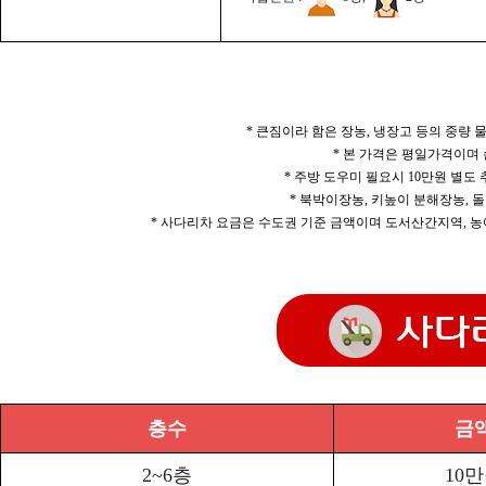
* 큰짐이라 함은 장농, 냉장고 등의 중량
* 본 가격은 평일가격이며
* 주방 도우미 필요시 10만원 별도
* 북박이장농, 키높이 분해장농, 돌
* 사다리차 요금은 수도권 기준 금액이며 도서산간지역, 농
층수
금
2~6층
10