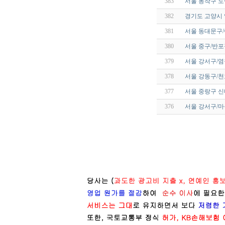
383
서울 동작구 노
382
경기도 고양시 
381
서울 동대문구
380
서울 중구/반
379
서울 강서구/염
378
서울 강동구/
377
서울 중랑구 신
376
서울 강서구/