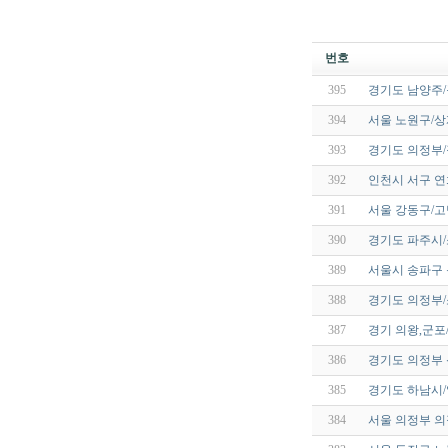
번호
395
경기도 남양주/구
394
서울 노원구/
393
경기도 의정부
392
인천시 서구 
391
서울 강동구/
390
경기도 파주시/
389
서울시 송파구
388
경기도 의정부/
387
경기 의왕,군포
386
경기도 의정부 
385
경기도 하남시
384
서울 의정부 