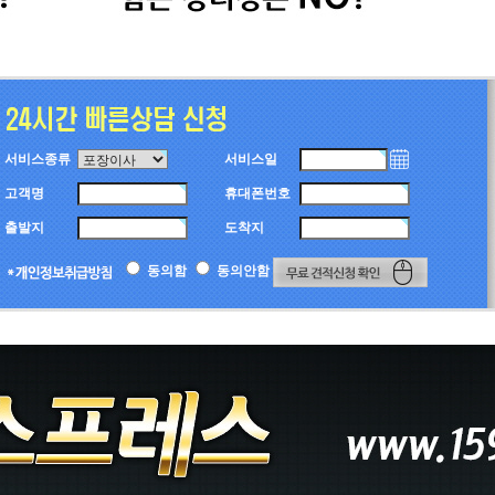
서비스종류
서비스일
고객명
휴대폰번호
출발지
도착지
동의함
동의안함