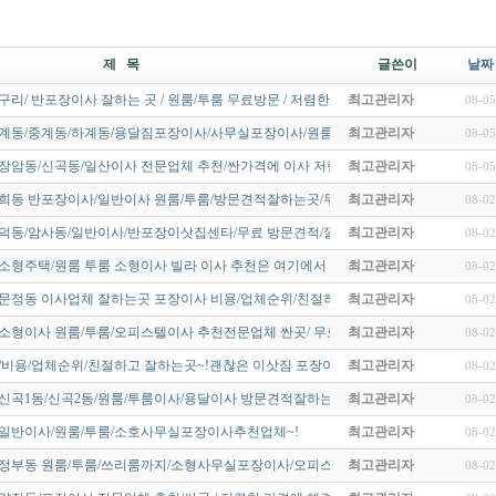
제 목
글쓴이
날짜
리/ 반포장이사 잘하는 곳 / 원룸/투룸 무료방문 / 저렴한 견적^^
최고관리자
08-05
상계동/중계동/하계동/용달짐포장이사/사무실포장이사/원룸/투룸추천업체…
최고관리자
08-05
/장암동/신곡동/일산이사 전문업체 추천/싼가격에 이사 저렴히 해결하세…
최고관리자
08-05
연희동 반포장이사/일반이사 원룸/투룸/방문견적잘하는곳/무료방문~!
최고관리자
08-02
고덕동/암사동/일반이사/반포장이삿집센타/무료 방문견적/깔끔한업체 후…
최고관리자
08-02
소형주택/원룸 투룸 소형이사 빌라 이사 추천은 여기에서 알아보세요~!
최고관리자
08-02
 문정동 이사업체 잘하는곳 포장이사 비용/업체순위/친절하고 잘하는곳~…
최고관리자
08-02
소형이사 원룸/투룸/오피스텔이사 추천전문업체 싼곳/ 무료방문 견적 …
최고관리자
08-02
/비용/업체순위/친절하고 잘하는곳~!괜찮은 이삿짐 포장이사업체시 이…
최고관리자
08-02
신곡1동/신곡2동/원룸/투룸이사/용달이사 방문견적잘하는곳 ~!
최고관리자
08-02
/일반이사/원룸/투룸/소호사무실포장이사추천업체~!
최고관리자
08-02
의정부동 원룸/투룸/쓰리룸까지/소형사무실포장이사/오피스텔이사 방문견…
최고관리자
08-02