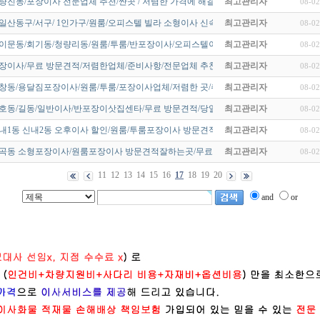
량진동/포장이사 전문업체 추천/싼곳 / 저렴한 가격에 해결하세요~!
최고관리자
08-02
일산동구/서구/ 1인가구/원룸/오피스텔 빌라 소형이사 신속한 이삿짐센…
최고관리자
08-02
/이문동/회기동/청량리동/원룸/투룸/반포장이사/오피스텔이사 견적비용/…
최고관리자
08-02
포장이사/무료 방문견적/저렴한업체/준비사항/전문업체 추천/이삿집센타~…
최고관리자
08-02
창동/용달짐포장이사/원룸/투룸/포장이사업체/저렴한 곳/추천~!
최고관리자
08-02
천호동/길동/일반이사/반포장이삿집센타/무료 방문견적/당일이사/오후이…
최고관리자
08-02
내1동 신내2동 오후이사 할인/원룸/투룸포장이사 방문견적잘하는곳/무…
최고관리자
08-02
마곡동 소형포장이사/원룸포장이사 방문견적잘하는곳/무료방문 가능한업…
최고관리자
08-02
11
12
13
14
15
16
17
18
19
20
and
or