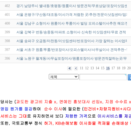
402
경기 남양주시 별내동/호평동/원룸이사 방문견적/무료상담/포장이삿짐센터
401
서울 은평구/구산동/대조동/이사가격 저렴한 곳/추천/전문이삿짐센타/업체
400
서울 강남구 소형이사 원룸이사 투룸이사 빌딩 오피스텔이사추천 해요/전문
399
서울 강북구 번동/송중동/아파트 소형이사 신속한 이삿짐센터/무료 견적 / 싼
398
서울 송파구 오금동/마천동/이삿짐센터/반포장이사 가장 잘하는 이사업체
397
서울 서초구 원룸/투룸/반포장이사/오피스텔이사/사무실이사 견적추천~!
396
서울 노원구 월계동/사무실포장이사/원룸포장이사 방문견적잘하는곳/무료
11
12
13
14
15
16
17
18
19
20