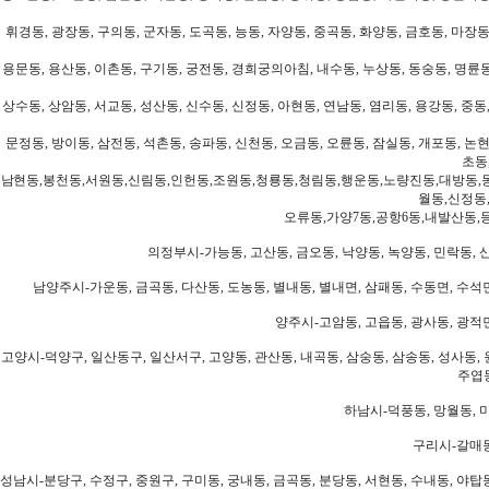
휘경동, 광장동, 구의동, 군자동, 도곡동, 능동, 자양동, 중곡동, 화양동, 금호동, 마장동
용문동, 용산동, 이촌동, 구기동, 궁전동, 경희궁의아침, 내수동, 누상동, 동숭동, 명륜동
상수동, 상암동, 서교동, 성산동, 신수동, 신정동, 아현동, 연남동, 염리동, 용강동, 중동,
문정동, 방이동, 삼전동, 석촌동, 송파동, 신천동, 오금동, 오륜동, 잠실동, 개포동, 논현
초동
남현동,봉천동,서원동,신림동,인헌동,조원동,청룡동,청림동,행운동,노량진동,대방동,
월동,신정동
오류동,가양7동,공항6동,내발산동,
의정부시-가능동, 고산동, 금오동, 낙양동, 녹양동, 민락동, 산
남양주시-가운동, 금곡동, 다산동, 도농동, 별내동, 별내면, 삼패동, 수동면, 수석면
양주시-고암동, 고읍동, 광사동, 광적면
고양시-덕양구, 일산동구, 일산서구, 고양동, 관산동, 내곡동, 삼숭동, 삼송동, 성사동, 
주엽동
하남시-덕풍동, 망월동, 미
구리시-갈매동
성남시-분당구, 수정구, 중원구, 구미동, 궁내동, 금곡동, 분당동, 서현동, 수내동, 야탑동