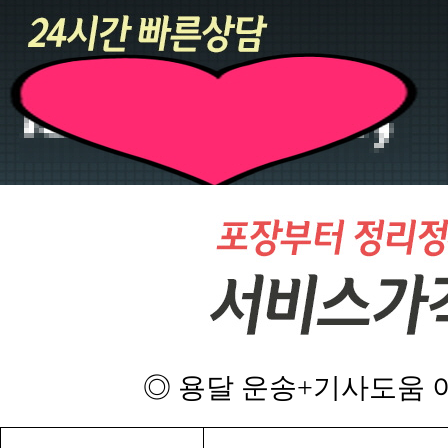
◎ 용달 운송+기사도움 이