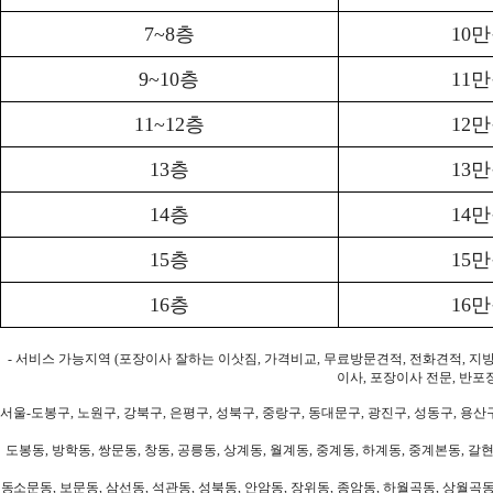
7~8층
10
9~10층
11
11~12층
12
13층
13
14층
14
15층
15
16층
16
- 서비스 가능지역 (포장이사 잘하는 이삿짐, 가격비교, 무료방문견적, 전화견적, 지
이사, 포장이사 전문, 반포
서울-도봉구, 노원구, 강북구, 은평구, 성북구, 중랑구, 동대문구, 광진구, 성동구, 용산구
도봉동, 방학동, 쌍문동, 창동, 공릉동, 상계동, 월계동, 중계동, 하계동, 중계본동, 갈현
동소문동, 보문동, 삼선동, 석관동, 성북동, 안암동, 장위동, 종암동, 하월곡동, 상월곡동,