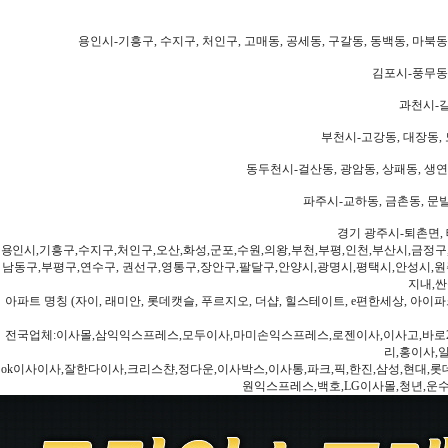
용인시-기흥구, 수지구, 처인구, 고매동, 공세동, 구갈동, 동백동, 마북동
김포시-풍무동,
과천시-갈
부천시-고강동, 대장동, 
동두천시-걸산동, 광암동, 상패동, 생연동
파주시-교하동, 금촌동, 문발
경기 광주시-퇴촌면, 
용인시,기흥구,수지구,처인구,오산,화성,군포,수원,의왕,부천,부평,인천,부산시,금정구
남동구,부평구,연수구, 권선구,영통구,장안구,팔달구,안양시,광명시,평택시,안성시,원주
지내,싼
아파트 명칭 (자이, 래미안, 롯데캣슬, 푸르지오, 더샵, 힐스테이트, e편한세상, 아이파크
전국업체:이사몰,삼익익스프레스,모두이사,마미손익스프레스,로젠이사,이사고,바로2
리,홍이사,
ok이사이사,잘한다이사,크리스챤,정다운,이사박스,이사통,파크,픽,한진,삼성,현대,롯데,파란
원익스프레스,백호,LG이사몰,청년,운수