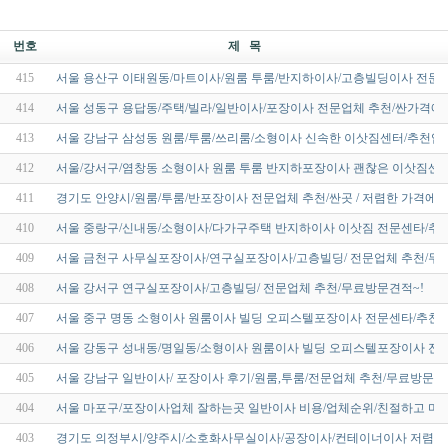
번호
제 목
415
서울 용산구 이태원동/마트이사/원룸 투룸/반지하이사/고층빌딩이사 전문업
414
서울 성동구 용답동/주택/빌라/일반이사/포장이사 전문업체 추천/싼가격에
413
서울 강남구 삼성동 원룸/투룸/쓰리룸/소형이사 신속한 이삿짐센터/추천업
412
서울/강서구/염창동 소형이사 원룸 투룸 반지하포장이사 괜찮은 이삿짐센터
411
경기도 안양시/원룸/투룸/반포장이사 전문업체 추천/싼곳 / 저렴한 가격에
410
서울 중랑구/신내동/소형이사/다가구주택 반지하이사 이삿짐 전문센타/추천
409
서울 금천구 사무실포장이사/연구실포장이사/고층빌딩/ 전문업체 추천/무
408
서울 강서구 연구실포장이사/고층빌딩/ 전문업체 추천/무료방문견적~!
407
서울 중구 명동 소형이사 원룸이사 빌딩 오피스텔포장이사 전문센타/추천 비
406
서울 강동구 성내동/명일동/소형이사 원룸이사 빌딩 오피스텔포장이사 전문
405
서울 강남구 일반이사/ 포장이사 후기/원룸,투룸/전문업체 추천/무료방문견
404
서울 마포구/포장이사업체 잘하는곳 일반이사 비용/업체순위/친절하고 마
403
경기도 의정부시/양주시/소호화사무실이사/공장이사/컨테이너이사 저렴한