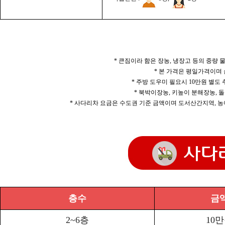
* 큰짐이라 함은 장농, 냉장고 등의 중량
* 본 가격은 평일가격이며
* 주방 도우미 필요시 10만원 별도
* 북박이장농, 키높이 분해장농, 돌
* 사다리차 요금은 수도권 기준 금액이며 도서산간지역, 농
층수
금
2~6층
10