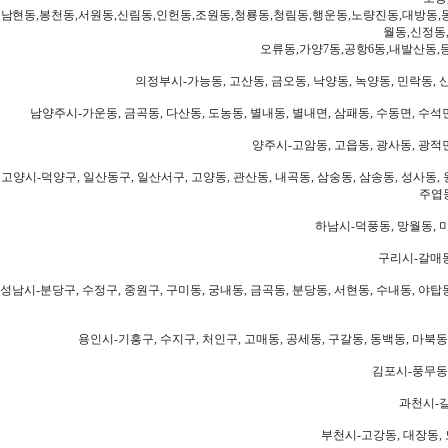
남현동,봉천동,서원동,신림동,인헌동,조원동,청룡동,청림동,행운동,노량진동,대방동,
월동,신정동
오류동,가양7동,공항6동,내발산동,
의정부시-가능동, 고산동, 금오동, 낙양동, 녹양동, 민락동, 산
남양주시-가운동, 금곡동, 다산동, 도농동, 별내동, 별내면, 삼패동, 수동면, 수석면
양주시-고암동, 고읍동, 광사동, 광적면
고양시-덕양구, 일산동구, 일산서구, 고양동, 관산동, 내곡동, 삼숭동, 삼송동, 성사동, 
주엽동
하남시-덕풍동, 망월동, 미
구리시-갈매동
성남시-분당구, 수정구, 중원구, 구미동, 궁내동, 금곡동, 분당동, 서현동, 수내동, 야탑동
용인시-기흥구, 수지구, 처인구, 고매동, 공세동, 구갈동, 동백동, 마북동
김포시-풍무동,
과천시-갈
부천시-고강동, 대장동, 