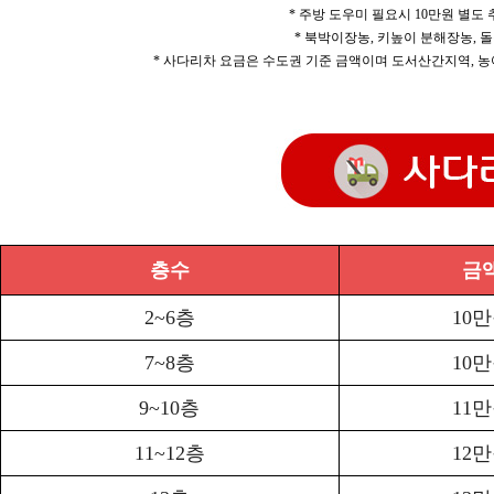
* 주방 도우미 필요시 10만원 별도
* 북박이장농, 키높이 분해장농, 돌
* 사다리차 요금은 수도권 기준 금액이며 도서산간지역, 농
층수
금
2~6층
10
7~8층
10
9~10층
11
11~12층
12