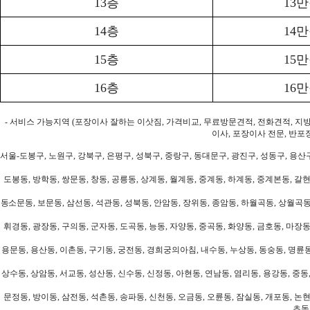
13층
13
14층
14
15층
15
16층
16
- 서비스 가능지역 (포장이사 잘하는 이삿짐, 가격비교, 무료방문견적, 전화견적, 지
이사, 포장이사 전문, 반포
서울-도봉구, 노원구, 강북구, 은평구, 성북구, 중랑구, 동대문구, 광진구, 성동구, 용산구
도봉동, 방학동, 쌍문동, 창동, 공릉동, 상계동, 월계동, 중계동, 하계동, 중계본동, 갈현
동소문동, 보문동, 삼선동, 석관동, 성북동, 안암동, 장위동, 종암동, 하월곡동, 상월곡동,
휘경동, 광장동, 구의동, 군자동, 도곡동, 능동, 자양동, 중곡동, 화양동, 금호동, 마장동
용문동, 용산동, 이촌동, 구기동, 궁전동, 경희궁의아침, 내수동, 누상동, 동숭동, 명륜동
상수동, 상암동, 서교동, 성산동, 신수동, 신정동, 아현동, 연남동, 염리동, 용강동, 중동,
문정동, 방이동, 삼전동, 석촌동, 송파동, 신천동, 오금동, 오륜동, 잠실동, 개포동, 논현
초동