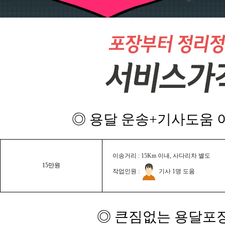
◎ 용달 운송+기사도움 이
이송거리 : 15Km 이내, 사다리차 별도
15만원
작업인원 :
기사 1명 도움
◎ 큰짐없는 용달포장