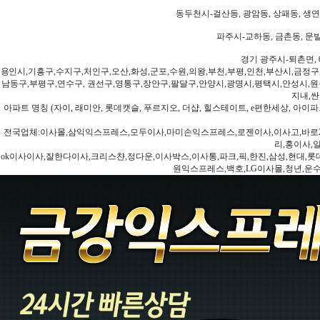
동두천시-걸산동, 광암동, 상패동, 생연동
파주시-교하동, 금촌동, 문발
경기 광주시-퇴촌면, 
용인시,기흥구,수지구,처인구,오산,화성,군포,수원,의왕,부천,부평,인천,부산시,금정구
남동구,부평구,연수구, 권선구,영통구,장안구,팔달구,안양시,광명시,평택시,안성시,원주
지내,싼
아파트 명칭 (자이, 래미안, 롯데캣슬, 푸르지오, 더샵, 힐스테이트, e편한세상, 아이파크
전국업체:이사몰,삼익익스프레스,모두이사,마미손익스프레스,로젠이사,이사고,바로2
리,홍이사,
ok이사이사,잘한다이사,크리스챤,정다운,이사박스,이사통,파크,픽,한진,삼성,현대,롯데,파란
원익스프레스,백호,LG이사몰,청년,운수