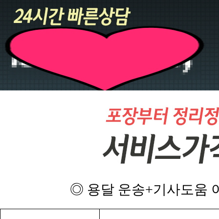
◎ 용달 운송+기사도움 이