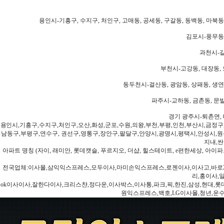
용인시-기흥구, 수지구, 처인구, 고매동, 공세동, 구갈동, 동백동, 마북동
김포시-풍무동,
과천시-갈
부천시-고강동, 대장동, 
동두천시-걸산동, 광암동, 상패동, 생연동
파주시-교하동, 금촌동, 문발
경기 광주시-퇴촌면, 
용인시,기흥구,수지구,처인구,오산,화성,군포,수원,의왕,부천,부평,인천,부산시,금정구
남동구,부평구,연수구, 권선구,영통구,장안구,팔달구,안양시,광명시,평택시,안성시,원주
지내,싼
아파트 명칭 (자이, 래미안, 롯데캣슬, 푸르지오, 더샵, 힐스테이트, e편한세상, 아이파크
전국업체:이사몰,삼익익스프레스,모두이사,마미손익스프레스,로젠이사,이사고,바로2
리,홍이사,
ok이사이사,잘한다이사,크리스챤,정다운,이사박스,이사통,파크,픽,한진,삼성,현대,롯데,파란
원익스프레스,백호,LG이사몰,청년,운수