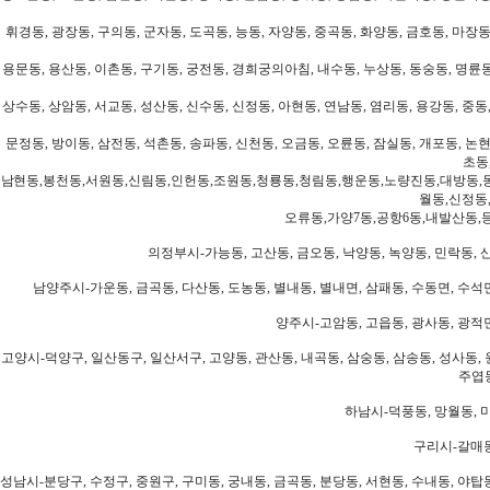
휘경동, 광장동, 구의동, 군자동, 도곡동, 능동, 자양동, 중곡동, 화양동, 금호동, 마장동
용문동, 용산동, 이촌동, 구기동, 궁전동, 경희궁의아침, 내수동, 누상동, 동숭동, 명륜동
상수동, 상암동, 서교동, 성산동, 신수동, 신정동, 아현동, 연남동, 염리동, 용강동, 중동,
문정동, 방이동, 삼전동, 석촌동, 송파동, 신천동, 오금동, 오륜동, 잠실동, 개포동, 논현
초동
남현동,봉천동,서원동,신림동,인헌동,조원동,청룡동,청림동,행운동,노량진동,대방동,
월동,신정동
오류동,가양7동,공항6동,내발산동,
의정부시-가능동, 고산동, 금오동, 낙양동, 녹양동, 민락동, 산
남양주시-가운동, 금곡동, 다산동, 도농동, 별내동, 별내면, 삼패동, 수동면, 수석면
양주시-고암동, 고읍동, 광사동, 광적면
고양시-덕양구, 일산동구, 일산서구, 고양동, 관산동, 내곡동, 삼숭동, 삼송동, 성사동, 
주엽동
하남시-덕풍동, 망월동, 미
구리시-갈매동
성남시-분당구, 수정구, 중원구, 구미동, 궁내동, 금곡동, 분당동, 서현동, 수내동, 야탑동