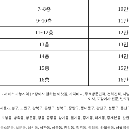
7~8층
10
9~10층
11
11~12층
12
13층
13
14층
14
15층
15
16층
16
- 서비스 가능지역 (포장이사 잘하는 이삿짐, 가격비교, 무료방문견적, 전화견적, 지
이사, 포장이사 전문, 반포
서울-도봉구, 노원구, 강북구, 은평구, 성북구, 중랑구, 동대문구, 광진구, 성동구, 용산구
도봉동, 방학동, 쌍문동, 창동, 공릉동, 상계동, 월계동, 중계동, 하계동, 중계본동, 갈현
동소문동, 보문동, 삼선동, 석관동, 성북동, 안암동, 장위동, 종암동, 하월곡동, 상월곡동,