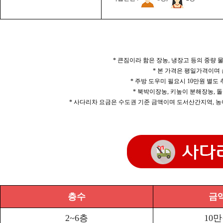
* 큰짐이라 함은 장농, 냉장고 등의 중량
* 본 가격은 평일가격이며
* 주방 도우미 필요시 10만원 별도
* 북박이장농, 키높이 분해장농, 돌
* 사다리차 요금은 수도권 기준 금액이며 도서산간지역, 농
층수
금
2~6층
10