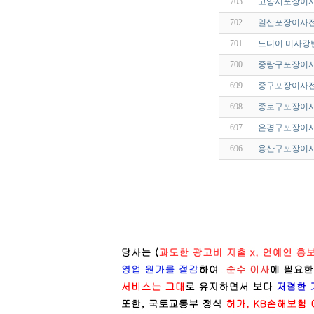
703
고양시포장이사
702
일산포장이사전
701
드디어 미사강변
700
중랑구포장이사
699
중구포장이사전
698
종로구포장이사
697
은평구포장이사
696
용산구포장이사