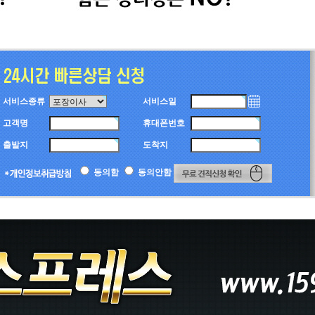
서비스종류
서비스일
고객명
휴대폰번호
출발지
도착지
동의함
동의안함