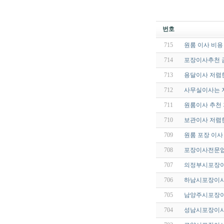
번호
715
원룸 이사 비용
714
포장이사추천 
713
용달이사 저렴
712
사무실이사는 
711
원룸이사 추천
710
보관이사 저렴
709
원룸 포장 이사
708
포장이사전문업
707
의정부시포장이
706
하남시포장이사
705
남양주시포장이
704
성남시포장이사