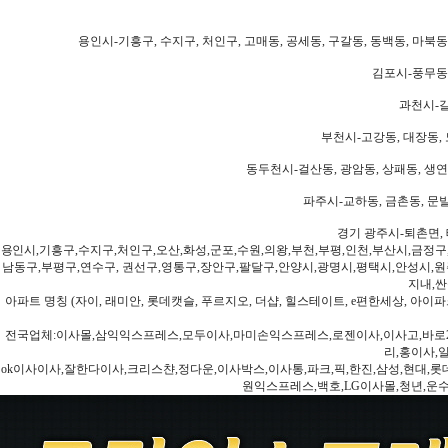
용인시-기흥구, 수지구, 처인구, 고매동, 공세동, 구갈동, 동백동, 마북동
김포시-풍무동,
과천시-갈
부천시-고강동, 대장동, 
동두천시-걸산동, 광암동, 상패동, 생연동
파주시-교하동, 금촌동, 문발
경기 광주시-퇴촌면, 
용인시,기흥구,수지구,처인구,오산,화성,군포,수원,의왕,부천,부평,인천,부산시,금정구
남동구,부평구,연수구, 권선구,영통구,장안구,팔달구,안양시,광명시,평택시,안성시,원주
지내,싼
아파트 명칭 (자이, 래미안, 롯데캣슬, 푸르지오, 더샵, 힐스테이트, e편한세상, 아이파크
전국업체:이사몰,삼익익스프레스,모두이사,마미손익스프레스,로젠이사,이사고,바로2
리,홍이사,
ok이사이사,잘한다이사,크리스챤,정다운,이사박스,이사통,파크,픽,한진,삼성,현대,롯데,파란
원익스프레스,백호,LG이사몰,청년,운수