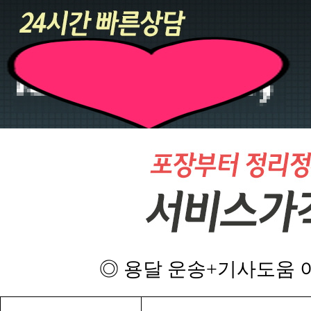
◎ 용달 운송+기사도움 이