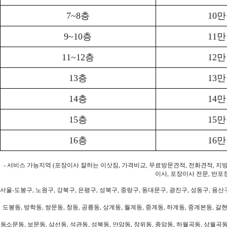
7~8층
10
9~10층
11
11~12층
12
13층
13
14층
14
15층
15
16층
16
- 서비스 가능지역 (포장이사 잘하는 이삿짐, 가격비교, 무료방문견적, 전화견적, 지
이사, 포장이사 전문, 반포
서울-도봉구, 노원구, 강북구, 은평구, 성북구, 중랑구, 동대문구, 광진구, 성동구, 용산구
도봉동, 방학동, 쌍문동, 창동, 공릉동, 상계동, 월계동, 중계동, 하계동, 중계본동, 갈현
동소문동, 보문동, 삼선동, 석관동, 성북동, 안암동, 장위동, 종암동, 하월곡동, 상월곡동,