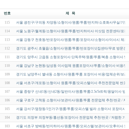
번호
제 목
115
서울 광진구/구의동 자양동/소형이사/원룸/투룸/반지하/소호화사무실/기업
114
서울 노원구/월계동/소형이사/원룸/투룸/반지하이사 이삿짐 전문센타/포장
113
서울 강동구 천호동/반포장이사/원룸/투룸/포장이사/소형이사/이사시 체
112
경기도 광주시 초월읍/소형이사/원룸/투룸/반포장이삿집센타/무료 방문견
111
경기도 양주시 고읍동 소형포장이사 단독주택/원룸/투룸/복층 소형이사 빌
110
서울 강남구 논현동/삼성동 이사업체 원룸포장이사/투룸/소형이사 비용/업
109
경기도 남양주시 별내동 소형이사/원룸/투룸 포장이사 비용/업체순위/보관
108
서울 서초구/개포동/소형이사 원룸/투룸/오피스텔이사 추천전문업체 싼곳/
107
서울 중랑구 신내1동/신내2동/일반이사/원룸/투룸/2.5t/5t트럭/용달이사 
106
서울 구로구 고척동 소형이사/보관이사/원룸/투룸 전문업체 추천/싼곳 / 저
105
서울 강서구/염창동/1인가구/원룸/투룸/오피스텔 빌라 소형이사 포장이사/
104
경기도 의정부 의정부동/흥선동/포장이사 전문업체 추천/싼곳 / 저렴한 가격
103
서울 서초구 방배동/반지하이사/원룸/투룸/오피스텔/보관이사/오후이사 할