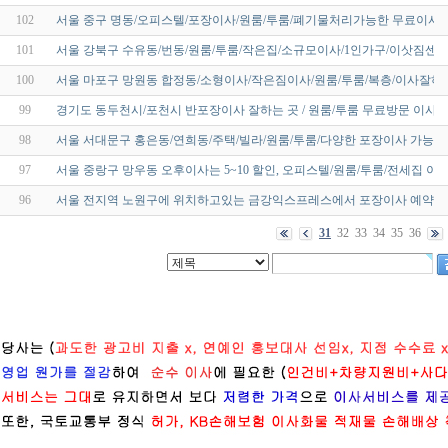
102
서울 중구 명동/오피스텔/포장이사/원룸/투룸/폐기물처리가능한 무료이사
101
서울 강북구 수유동/번동/원룸/투룸/작은집/소규모이사/1인가구/이삿짐센터
100
서울 마포구 망원동 합정동/소형이사/작은짐이사/원룸/투룸/복층/이사잘하는
99
경기도 동두천시/포천시 반포장이사 잘하는 곳 / 원룸/투룸 무료방문 이사
98
서울 서대문구 홍은동/연희동/주택/빌라/원룸/투룸/다양한 포장이사 가능
97
서울 중랑구 망우동 오후이사는 5~10 할인, 오피스텔/원룸/투룸/전세집 이
96
서울 전지역 노원구에 위치하고있는 금강익스프레스에서 포장이사 예약하
31
32
33
34
35
36