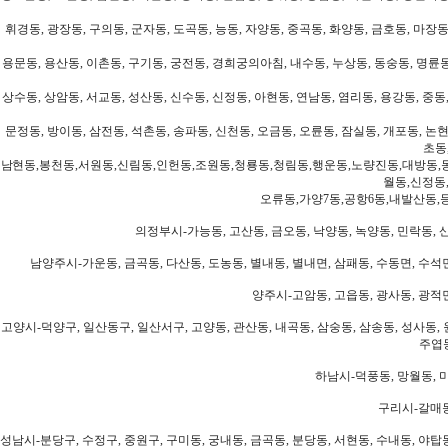
휘경동, 광장동, 구의동, 군자동, 도곡동, 능동, 자양동, 중곡동, 화양동, 금호동, 마장동
용문동, 용산동, 이촌동, 구기동, 궁전동, 경희궁의아침, 내수동, 누상동, 동숭동, 명륜동
상수동, 상암동, 서교동, 성산동, 신수동, 신정동, 아현동, 연남동, 염리동, 용강동, 중동,
문정동, 방이동, 삼전동, 석촌동, 송파동, 신천동, 오금동, 오륜동, 잠실동, 개포동, 논현
초동
남현동,봉천동,서원동,신림동,인헌동,조원동,청룡동,청림동,행운동,노량진동,대방동,
월동,신정동
오류동,가양7동,공항6동,내발산동,
의정부시-가능동, 고산동, 금오동, 낙양동, 녹양동, 민락동, 산
남양주시-가운동, 금곡동, 다산동, 도농동, 별내동, 별내면, 삼패동, 수동면, 수석면
양주시-고암동, 고읍동, 광사동, 광적면
고양시-덕양구, 일산동구, 일산서구, 고양동, 관산동, 내곡동, 삼숭동, 삼송동, 성사동, 
주엽동
하남시-덕풍동, 망월동, 미
구리시-갈매동
성남시-분당구, 수정구, 중원구, 구미동, 궁내동, 금곡동, 분당동, 서현동, 수내동, 야탑동