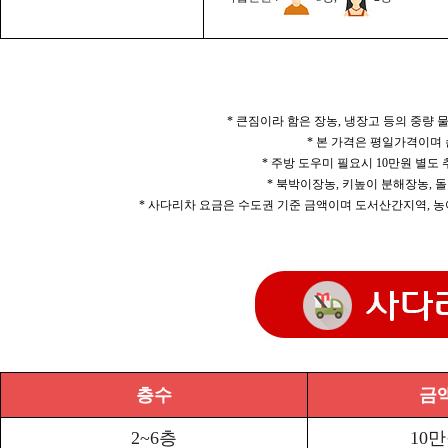
* 큰짐이라 함은 장농, 냉장고 등의 중량
* 본 가격은 평일가격이며
* 주방 도우미 필요시 10만원 별도
* 북박이장농, 키높이 분해장농, 돌
* 사다리차 요금은 수도권 기준 금액이며 도서산간지역, 농
층수
금
2~6층
10