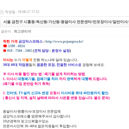
작성일 : 19-08-27 17:55
서울 금천구 시흥동/독산동/가산동/용달이사 전문센타/반포장이사/일반이사
글쓴이 :
최고관리자
착한 가격
금강익스프레스
:
http://www.pojangesa.kr/
☎
1599 - 6924
☎
010 - 7504 - 2482
(
견적 담당
:
윤정수 실장
)
이사는
누가
어떻게
진행 하느냐에 달려 있습니다.
30대 40대 작업원
들의
꼼꼼한 포장, 친절한 서비스
를
경험해 보세요.
※ 이사 비용 할인 받는 법 / 폐기물 쉽게 처리하는 방법
1. 이사시
대형폐기물
,
잡폐기물 처리
까지
완벽
하게
대행
해 드립니다.
(폐기물 수집 운반업 허가 취득)
2.
인터넷
,
TV설치 신규& 변경
요청시
이사비용 최대 40만원까지 할인
.
( 통신사 및 지역, 설치 날짜에 따라서 사은품 변동 있습니다. 별도 문의)
용달이사/원룸이사/포장이사 전문업체
금강익스프레스를 방문해주셔서 감사합니다
10년경력의 믿고신뢰할수있는
전문이사인력 30~40대 젊은직원들이 투입합니다