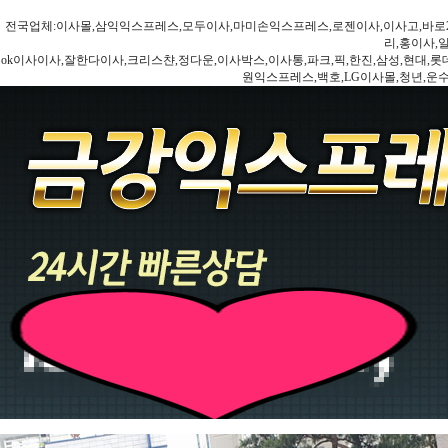
전국업체:이사몰,삼익익스프레스,모두이사,마미손익스프레스,로젠이사,이사고,바로2
리,홍이사,
ok이사이사,잘한다이사,크리스챤,정다운,이사박스,이사통,파크,픽,한진,삼성,현대,롯데,파란
원익스프레스,백호,LG이사몰,청년,운수