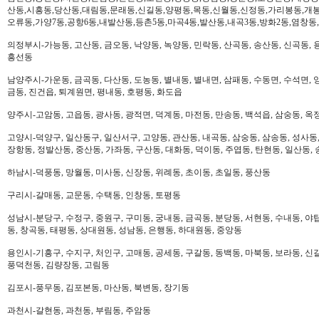
산동,시흥동,당산동,대림동,문래동,신길동,양평동,목동,신월동,신정동,가리봉동,개봉
오류동,가양7동,공항6동,내발산동,등촌5동,마곡4동,발산동,내곡3동,방화2동,염창동
의정부시-가능동, 고산동, 금오동, 낙양동, 녹양동, 민락동, 산곡동, 송산동, 신곡동, 
흥선동
남양주시-가운동, 금곡동, 다산동, 도농동, 별내동, 별내면, 삼패동, 수동면, 수석면, 양
금동, 진건읍, 퇴계원면, 평내동, 호평동, 화도읍
양주시-고암동, 고읍동, 광사동, 광적면, 덕계동, 마전동, 만송동, 백석읍, 삼숭동, 옥
고양시-덕양구, 일산동구, 일산서구, 고양동, 관산동, 내곡동, 삼숭동, 삼송동, 성사동,
장항동, 정발산동, 중산동, 가좌동, 구산동, 대화동, 덕이동, 주엽동, 탄현동, 일산동,
하남시-덕풍동, 망월동, 미사동, 신장동, 위례동, 초이동, 초일동, 풍산동
구리시-갈매동, 교문동, 수택동, 인창동, 토평동
성남시-분당구, 수정구, 중원구, 구미동, 궁내동, 금곡동, 분당동, 서현동, 수내동, 야탑
동, 창곡동, 태평동, 상대원동, 성남동, 은행동, 하대원동, 중앙동
용인시-기흥구, 수지구, 처인구, 고매동, 공세동, 구갈동, 동백동, 마북동, 보라동, 신갈
풍덕천동, 김량장동, 고림동
김포시-풍무동, 김포본동, 마산동, 북변동, 장기동
과천시-갈현동, 과천동, 부림동, 주암동