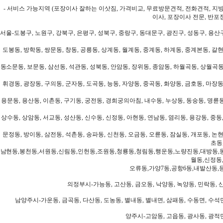
- 서비스 가능지역 (포장이사 잘하는 이삿짐, 가격비교, 무료방문견적, 전화견적, 지
이사, 포장이사 전문, 반포
서울-도봉구, 노원구, 강북구, 은평구, 성북구, 중랑구, 동대문구, 광진구, 성동구, 용산구
도봉동, 방학동, 쌍문동, 창동, 공릉동, 상계동, 월계동, 중계동, 하계동, 중계본동, 갈현
동소문동, 보문동, 삼선동, 석관동, 성북동, 안암동, 장위동, 종암동, 하월곡동, 상월곡동,
휘경동, 광장동, 구의동, 군자동, 도곡동, 능동, 자양동, 중곡동, 화양동, 금호동, 마장동
용문동, 용산동, 이촌동, 구기동, 궁전동, 경희궁의아침, 내수동, 누상동, 동숭동, 명륜동
상수동, 상암동, 서교동, 성산동, 신수동, 신정동, 아현동, 연남동, 염리동, 용강동, 중동,
문정동, 방이동, 삼전동, 석촌동, 송파동, 신천동, 오금동, 오륜동, 잠실동, 개포동, 논현
초동
남현동,봉천동,서원동,신림동,인헌동,조원동,청룡동,청림동,행운동,노량진동,대방동,
월동,신정동
오류동,가양7동,공항6동,내발산동,
의정부시-가능동, 고산동, 금오동, 낙양동, 녹양동, 민락동, 산
남양주시-가운동, 금곡동, 다산동, 도농동, 별내동, 별내면, 삼패동, 수동면, 수석면
양주시-고암동, 고읍동, 광사동, 광적면