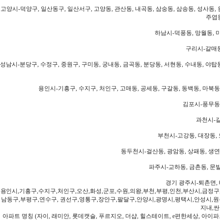
고양시-덕양구, 일산동구, 일산서구, 고양동, 관산동, 내곡동, 삼숭동, 삼송동, 성사동, 
주엽동
하남시-덕풍동, 망월동, 미
구리시-갈매동
성남시-분당구, 수정구, 중원구, 구미동, 궁내동, 금곡동, 분당동, 서현동, 수내동, 야탑동
용인시-기흥구, 수지구, 처인구, 고매동, 공세동, 구갈동, 동백동, 마북동
김포시-풍무동,
과천시-갈
부천시-고강동, 대장동, 
동두천시-걸산동, 광암동, 상패동, 생연동
파주시-교하동, 금촌동, 문발
경기 광주시-퇴촌면, 
용인시,기흥구,수지구,처인구,오산,화성,군포,수원,의왕,부천,부평,인천,부산시,금정구
남동구,부평구,연수구, 권선구,영통구,장안구,팔달구,안양시,광명시,평택시,안성시,원주
지내,싼
아파트 명칭 (자이, 래미안, 롯데캣슬, 푸르지오, 더샵, 힐스테이트, e편한세상, 아이파크