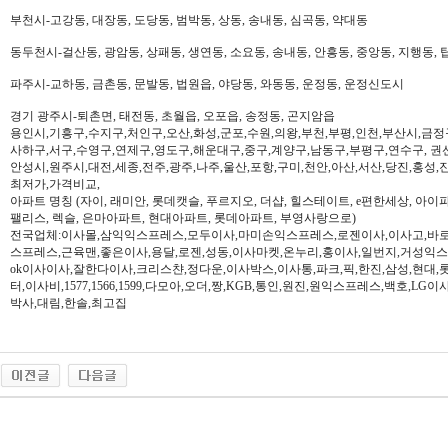
부천시-고강동, 대장동, 도당동, 범박동, 상동, 송내동, 심곡동, 약대동
동두천시-걸산동, 광암동, 상패동, 생연동, 소요동, 송내동, 안흥동, 중앙동, 지행동, 
파주시-교하동, 금촌동, 문발동, 법원읍, 야당동, 와동동, 운정동, 운정신도시
경기 광주시-퇴촌면, 태전동, 초월읍, 오포읍, 송정동, 곤지암읍
용인시,기흥구,수지구,처인구,오산,화성,군포,수원,의왕,부천,부평,인천,부산시,금정
사하구,서구,수영구,연제구,영도구,해운대구,중구,계양구,남동구,부평구,연수구, 권
안성시,원주시,대전,세종,전주,광주,나주,울산,포항,구미,천안,아산,서산,당진,홍성,
최저가,가격비교,
아파트 명칭 (자이, 래미안, 롯데캣슬, 푸르지오, 더샵, 힐스테이트, e편한세상, 아이파크,
팰리스, 렉슬, 은마아파트, 현대아파트, 롯데아파트, 부영사랑으로)
전국업체:이사몰,삼익익스프레스,모두이사,마미손익스프레스,로젠이사,이사고,바로
스프레스,근육맨,좋은이사,용달,로젠,성동,이사마켓,온누리,홍이사,일번지,거성익
ok이사이사,잘한다이사,크리스챤,정다운,이사박스,이사통,파크,픽,한진,삼성,현대,
터,이사비,1577,1566,1599,다모아,오더,짱,KGB,통인,원진,원익스프레스,백호,L
박사,대림,한솔,최고집