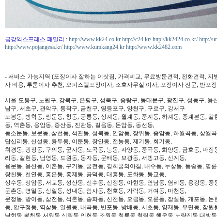
금강익스프레스 패밀리
:
http://www.kk24.co.kr
http://c24.kr/
http://kk2424.co.kr/
http://u
http://www.pojangesa.kr/
http://www.kumkang24.kr
http://www.kk2482.com
- 서비스 가능지역 (포장이사 잘하는 이삿짐, 가격비교, 무료방문견적, 전화견적, 지
사 비용, 투룸이사 추천, 오피스텔포장이사, 소호사무실 이사, 포장이사 전문, 반포장
서울-도봉구, 노원구, 강북구, 은평구, 성북구, 중랑구, 동대문구, 광진구, 성동구, 용산
남구, 서초구, 관악구, 동작구, 금천구, 영등포구, 양천구, 구로구, 강서구
도봉동, 방학동, 쌍문동, 창동, 공릉동, 상계동, 월계동, 중계동, 하계동, 중계본동, 갈
동, 역촌동, 응암동, 증산동, 진관동, 길음동, 돈암동, 동선동,
동소문동, 보문동, 삼선동, 석관동, 성북동, 안암동, 장위동, 종암동, 하월곡동, 상월곡동
답십리동, 신설동, 용두동, 이문동, 장안동, 전농동, 제기동, 회기동,
휘경동, 광장동, 구의동, 군자동, 도곡동, 능동, 자양동, 중곡동, 화양동, 금호동, 마장
리동, 갈현동, 남영동, 도원동, 동자동, 문배동, 보광동, 서빙고동, 신계동,
용문동, 용산동, 이촌동, 구기동, 궁전동, 경희궁의아침, 내수동, 누상동, 동숭동, 명륜
창천동, 천연동, 홍은동, 홍제동, 공덕동, 대흥동, 도화동, 동교동,
상수동, 상암동, 서교동, 성산동, 신수동, 신정동, 아현동, 연남동, 염리동, 용강동, 중동
둔촌동, 명일동, 상일동, 성내동, 암사동, 천호동, 가락동, 거여동, 마천동,
문정동, 방이동, 삼전동, 석촌동, 송파동, 신천동, 오금동, 오륜동, 잠실동, 개포동, 논
동, 압구정동, 역삼동, 일원동, 내곡동, 반포동, 방배동, 서초동, 양재동, 우면동, 잠원
남현동,봉천동,서원동,신림동,인헌동,조원동,청룡동,청림동,행운동,노량진동,대방동