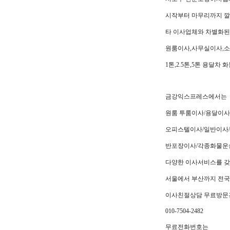
시작부터 마무리까지 깔
타 이사업체와 차별화된
원룸이사,사무실이사,소
1톤,2.5톤,5톤 용달
금강익스프레스에서는
원룸 투룸이사/용달이사
오피스텔이사/일반이사/
반포장이사/각종화물운
다양한 이사서비스를 갖
서울에서 부산까지 전
이사친절상담 무료방문
010-7504-2482
무료전화번호는