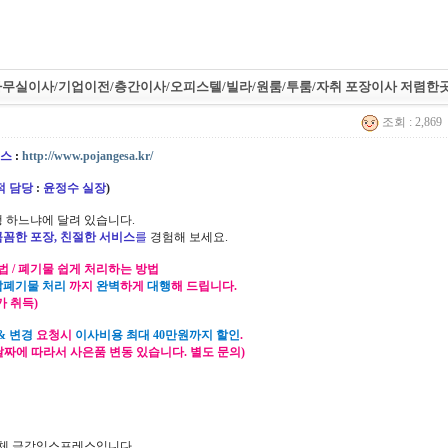
사무실이사/기업이전/층간이사/오피스텔/빌라/원룸/투룸/자취 포장이사 저렴한
조회 : 2,869
스
:
http://www.pojangesa.kr/
적 담당
:
윤정수 실장
)
 하느냐에 달려 있습니다.
꼼꼼한 포장, 친절한 서비스
를
경험해 보세요.
법 / 폐기물 쉽게 처리하는 방법
잡폐기물 처리
까지
완벽
하게
대행
해 드립니다.
가 취득)
& 변경
요청시
이사비용 최대 40만원까지 할인
.
 날짜에 따라서 사은품 변동 있습니다. 별도 문의)
체 금강익스프레스입니다.