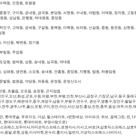
 수택동, 인창동, 토평동
중원구, 구미동, 궁내동, 금곡동, 분당동, 서현동, 수내동, 야탑동, 이매동, 정자동, 고등
대원동, 성남동, 은행동, 하대원동, 중앙동
처인구, 고매동, 공세동, 구갈동, 동백동, 마북동, 보라동, 신갈동, 중동, 동천동, 상현동,
림동
, 마산동, 북변동, 장기동
 부림동, 주암동
도당동, 범박동, 상동, 송내동, 심곡동, 약대동
 상패동, 생연동, 소요동, 송내동, 안흥동, 중앙동, 지행동, 탑동, 하봉암동
문발동, 법원읍, 야당동, 와동동, 운정동, 운정신도시
전동, 초월읍, 오포읍, 송정동, 곤지암읍
인구,오산,화성,군포,수원,의왕,부천,부평,인천,부산시,금정구,기장군,남구,동구,동래
구,영도구,해운대구,중구,계양구,남동구,부평구,연수구, 권선구,영통구,장안구,팔달구
,전주,광주,나주,울산,포항,구미,천안,아산,서산,당진,홍성,진천,충주,음성,여주,이천,
, 롯데캣슬, 푸르지오, 더샵, 힐스테이트, e편한세상, 아이파크, 위브, 꿈에그린, 린, LH
트, 현대아파트, 롯데아파트, 부영사랑으로)
스프레스,모두이사,마미손익스프레스,로젠이사,이사고,바로24,삼호익스프레스,삼호
사,용달,로젠,성동,이사마켓,온누리,홍이사,일번지,거성익스프레스,나비이사,