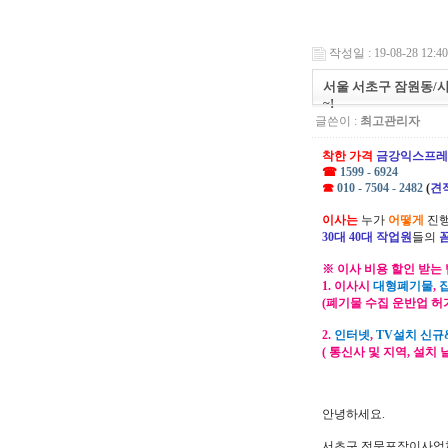
작성일 : 19-08-28 12:40
서울 서초구 잠원동/
~!
글쓴이 :
최고관리자
착한 가격
금강익스프레
☎
1599 - 6924
☎
010 - 7504 - 2482
(
견
이사는
누가
어떻게
진행
30대 40대 작업원
들의
※ 이사 비용 할인 받는 
1. 이사시
대형폐기물
,
(폐기물 수집 운반업 허
2.
인터넷
,
TV설치 신규
( 통신사 및 지역, 설치
안녕하세요.
서초구 전문포장이사업