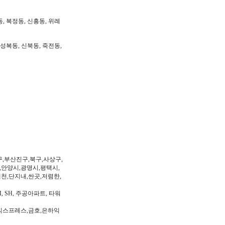
동, 복정동, 신흥동, 위례
 성복동, 신북동, 죽전동,
구,부산진구,북구,사상구,
,안양시,광명시,평택시,
제천,단지내,싼곳,저렴한,
, SH, 주공아파트, 타워
익스프레스,금호,은하익