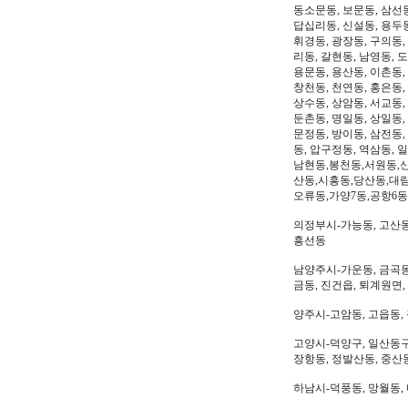
동소문동, 보문동, 삼선동
답십리동, 신설동, 용두동
휘경동, 광장동, 구의동,
리동, 갈현동, 남영동, 
용문동, 용산동, 이촌동,
창천동, 천연동, 홍은동,
상수동, 상암동, 서교동, 
둔촌동, 명일동, 상일동,
문정동, 방이동, 삼전동,
동, 압구정동, 역삼동, 
남현동,봉천동,서원동,
산동,시흥동,당산동,대
오류동,가양7동,공항6동
의정부시-가능동, 고산동,
흥선동
남양주시-가운동, 금곡동,
금동, 진건읍, 퇴계원면,
양주시-고암동, 고읍동, 
고양시-덕양구, 일산동구,
장항동, 정발산동, 중산동
하남시-덕풍동, 망월동, 