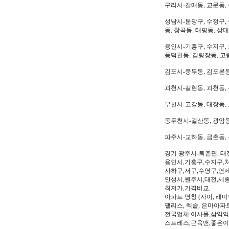
구리시-갈매동, 교문동,
성남시-분당구, 수정구, 
동, 창곡동, 태평동, 상
용인시-기흥구, 수지구, 
풍덕천동, 김량장동, 고
김포시-풍무동, 김포본동
과천시-갈현동, 과천동,
부천시-고강동, 대장동, 
동두천시-걸산동, 광암동,
파주시-교하동, 금촌동, 
경기 광주시-퇴촌면, 태
용인시,기흥구,수지구,처
사하구,서구,수영구,연제
안성시,원주시,대전,세종
최저가,가격비교,
아파트 명칭 (자이, 래미안
팰리스, 렉슬, 은마아파
전국업체:이사몰,삼익익
스프레스,근육맨,좋은이