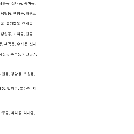
상봉동, 신내동, 중화동,
, 용답동, 행당동, 하왕십
동, 북가좌동, 연희동,
 강일동, 고덕동, 길동,
동, 세곡동, 수서동, 신사
대방동,흑석동,가산동,독
자일동, 장암동, 호원동,
패동, 일패동, 조안면, 지
마두동, 백석동, 식사동,