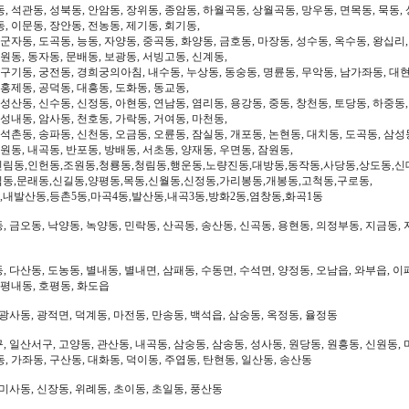
, 석관동, 성북동, 안암동, 장위동, 종암동, 하월곡동, 상월곡동, 망우동, 면목동, 묵동, 
, 이문동, 장안동, 전농동, 제기동, 회기동,
 군자동, 도곡동, 능동, 자양동, 중곡동, 화양동, 금호동, 마장동, 성수동, 옥수동, 왕십리
도원동, 동자동, 문배동, 보광동, 서빙고동, 신계동,
 구기동, 궁전동, 경희궁의아침, 내수동, 누상동, 동숭동, 명륜동, 무악동, 남가좌동, 대현
 홍제동, 공덕동, 대흥동, 도화동, 동교동,
성산동, 신수동, 신정동, 아현동, 연남동, 염리동, 용강동, 중동, 창천동, 토당동, 하중동,
 성내동, 암사동, 천호동, 가락동, 거여동, 마천동,
 석촌동, 송파동, 신천동, 오금동, 오륜동, 잠실동, 개포동, 논현동, 대치동, 도곡동, 삼성
일원동, 내곡동, 반포동, 방배동, 서초동, 양재동, 우면동, 잠원동,
신림동,인헌동,조원동,청룡동,청림동,행운동,노량진동,대방동,동작동,사당동,상도동,신
림동,문래동,신길동,양평동,목동,신월동,신정동,가리봉동,개봉동,고척동,구로동,
,내발산동,등촌5동,마곡4동,발산동,내곡3동,방화2동,염창동,화곡1동
 금오동, 낙양동, 녹양동, 민락동, 산곡동, 송산동, 신곡동, 용현동, 의정부동, 지금동, 
 다산동, 도농동, 별내동, 별내면, 삼패동, 수동면, 수석면, 양정동, 오남읍, 와부읍, 이
 평내동, 호평동, 화도읍
광사동, 광적면, 덕계동, 마전동, 만송동, 백석읍, 삼숭동, 옥정동, 율정동
 일산서구, 고양동, 관산동, 내곡동, 삼숭동, 삼송동, 성사동, 원당동, 원흥동, 신원동, 
, 가좌동, 구산동, 대화동, 덕이동, 주엽동, 탄현동, 일산동, 송산동
미사동, 신장동, 위례동, 초이동, 초일동, 풍산동