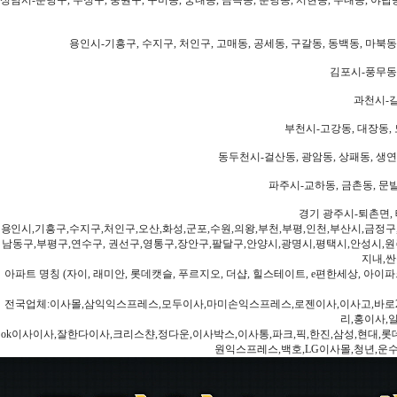
용인시-기흥구, 수지구, 처인구, 고매동, 공세동, 구갈동, 동백동, 마북동
김포시-풍무동,
과천시-갈
부천시-고강동, 대장동, 
동두천시-걸산동, 광암동, 상패동, 생연동
파주시-교하동, 금촌동, 문발
경기 광주시-퇴촌면, 
용인시,기흥구,수지구,처인구,오산,화성,군포,수원,의왕,부천,부평,인천,부산시,금정구
남동구,부평구,연수구, 권선구,영통구,장안구,팔달구,안양시,광명시,평택시,안성시,원주
지내,싼
아파트 명칭 (자이, 래미안, 롯데캣슬, 푸르지오, 더샵, 힐스테이트, e편한세상, 아이파크
전국업체:이사몰,삼익익스프레스,모두이사,마미손익스프레스,로젠이사,이사고,바로2
리,홍이사,
ok이사이사,잘한다이사,크리스챤,정다운,이사박스,이사통,파크,픽,한진,삼성,현대,롯데,파란
원익스프레스,백호,LG이사몰,청년,운수