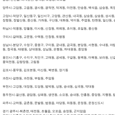
양주시-고암동, 고읍동, 광사동, 광적면, 덕계동, 마전동, 만송동, 백석읍, 삼숭동, 옥
고양시-덕양구, 일산동구, 일산서구, 고양동, 관산동, 내곡동, 삼숭동, 삼송동, 성사동,
장항동, 정발산동, 중산동, 가좌동, 구산동, 대화동, 덕이동, 주엽동, 탄현동, 일산동,
하남시-덕풍동, 망월동, 미사동, 신장동, 위례동, 초이동, 초일동, 풍산동
구리시-갈매동, 교문동, 수택동, 인창동, 토평동
성남시-분당구, 수정구, 중원구, 구미동, 궁내동, 금곡동, 분당동, 서현동, 수내동, 야탑
동, 창곡동, 태평동, 상대원동, 성남동, 은행동, 하대원동, 중앙동
용인시-기흥구, 수지구, 처인구, 고매동, 공세동, 구갈동, 동백동, 마북동, 보라동, 신갈
풍덕천동, 김량장동, 고림동
김포시-풍무동, 김포본동, 마산동, 북변동, 장기동
과천시-갈현동, 과천동, 부림동, 주암동
부천시-고강동, 대장동, 도당동, 범박동, 상동, 송내동, 심곡동, 약대동
동두천시-걸산동, 광암동, 상패동, 생연동, 소요동, 송내동, 안흥동, 중앙동, 지행동, 
파주시-교하동, 금촌동, 문발동, 법원읍, 야당동, 와동동, 운정동, 운정신도시
경기 광주시-퇴촌면, 태전동, 초월읍, 오포읍, 송정동, 곤지암읍