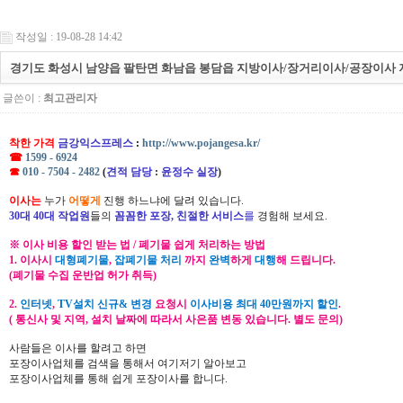
작성일 : 19-08-28 14:42
경기도 화성시 남양읍 팔탄면 화남읍 봉담읍 지방이사/장거리이사/공장이사 
글쓴이 :
최고관리자
착한 가격
금강익스프레스
:
http://www.pojangesa.kr/
☎
1599 - 6924
☎
010 - 7504 - 2482
(
견적 담당
:
윤정수 실장
)
이사는
누가
어떻게
진행 하느냐에 달려 있습니다.
30대 40대 작업원
들의
꼼꼼한 포장, 친절한 서비스
를
경험해 보세요.
※ 이사 비용 할인 받는 법 / 폐기물 쉽게 처리하는 방법
1. 이사시
대형폐기물
,
잡폐기물 처리
까지
완벽
하게
대행
해 드립니다.
(폐기물 수집 운반업 허가 취득)
2.
인터넷
,
TV설치 신규& 변경
요청시
이사비용 최대 40만원까지 할인
.
( 통신사 및 지역, 설치 날짜에 따라서 사은품 변동 있습니다. 별도 문의)
사람들은 이사를 할려고 하면
포장이사업체를 검색을 통해서 여기저기 알아보고
포장이사업체를 통해 쉽게 포장이사를 합니다.