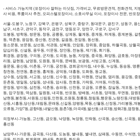
- 서비스 가능지역 (포장이사 잘하는 이삿짐, 가격비교, 무료방문견적, 전화견적, 지
사 비용, 투룸이사 추천, 오피스텔포장이사, 소호사무실 이사, 포장이사 전문, 반포장
서울-도봉구, 노원구, 강북구, 은평구, 성북구, 중랑구, 동대문구, 광진구, 성동구, 용산
남구, 서초구, 관악구, 동작구, 금천구, 영등포구, 양천구, 구로구, 강서구
도봉동, 방학동, 쌍문동, 창동, 공릉동, 상계동, 월계동, 중계동, 하계동, 중계본동, 갈
동, 역촌동, 응암동, 증산동, 진관동, 길음동, 돈암동, 동선동,
동소문동, 보문동, 삼선동, 석관동, 성북동, 안암동, 장위동, 종암동, 하월곡동, 상월곡동
답십리동, 신설동, 용두동, 이문동, 장안동, 전농동, 제기동, 회기동,
휘경동, 광장동, 구의동, 군자동, 도곡동, 능동, 자양동, 중곡동, 화양동, 금호동, 마장
리동, 갈현동, 남영동, 도원동, 동자동, 문배동, 보광동, 서빙고동, 신계동,
용문동, 용산동, 이촌동, 구기동, 궁전동, 경희궁의아침, 내수동, 누상동, 동숭동, 명륜
창천동, 천연동, 홍은동, 홍제동, 공덕동, 대흥동, 도화동, 동교동,
상수동, 상암동, 서교동, 성산동, 신수동, 신정동, 아현동, 연남동, 염리동, 용강동, 중동
둔촌동, 명일동, 상일동, 성내동, 암사동, 천호동, 가락동, 거여동, 마천동,
문정동, 방이동, 삼전동, 석촌동, 송파동, 신천동, 오금동, 오륜동, 잠실동, 개포동, 논
동, 압구정동, 역삼동, 일원동, 내곡동, 반포동, 방배동, 서초동, 양재동, 우면동, 잠원
남현동,봉천동,서원동,신림동,인헌동,조원동,청룡동,청림동,행운동,노량진동,대방동
산동,시흥동,당산동,대림동,문래동,신길동,양평동,목동,신월동,신정동,가리봉동,개봉
오류동,가양7동,공항6동,내발산동,등촌5동,마곡4동,발산동,내곡3동,방화2동,염창동
의정부시-가능동, 고산동, 금오동, 낙양동, 녹양동, 민락동, 산곡동, 송산동, 신곡동, 
흥선동
남양주시-가운동, 금곡동, 다산동, 도농동, 별내동, 별내면, 삼패동, 수동면, 수석면, 양
금동, 진건읍, 퇴계원면, 평내동, 호평동, 화도읍