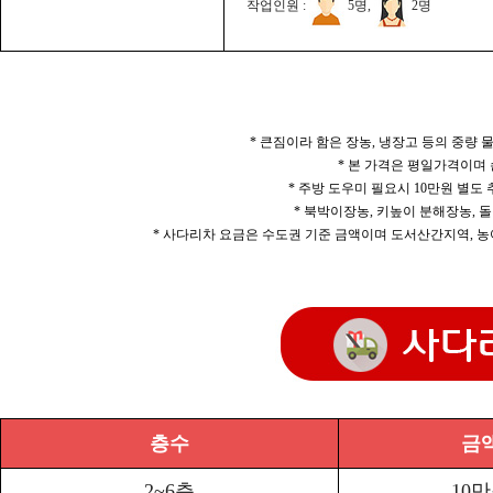
작업인원 :
5명,
2명
* 큰짐이라 함은 장농, 냉장고 등의 중량
* 본 가격은 평일가격이며
* 주방 도우미 필요시 10만원 별도
* 북박이장농, 키높이 분해장농, 돌
* 사다리차 요금은 수도권 기준 금액이며 도서산간지역, 농
층수
금
2~6층
10