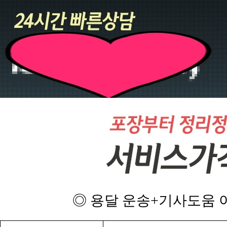
◎ 용달 운송+기사도움 이