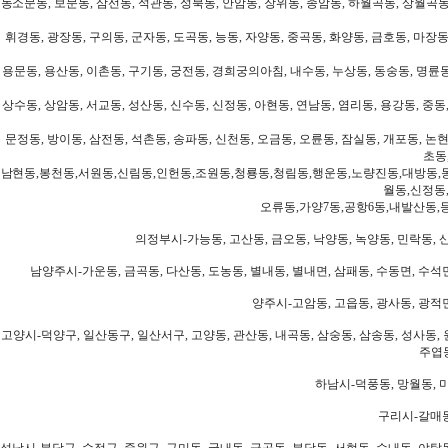
동소문동, 보문동, 삼선동, 석관동, 성북동, 안암동, 장위동, 종암동, 하월곡동, 상월곡동,
휘경동, 광장동, 구의동, 군자동, 도곡동, 능동, 자양동, 중곡동, 화양동, 금호동, 마장동
용문동, 용산동, 이촌동, 구기동, 궁전동, 경희궁의아침, 내수동, 누상동, 동숭동, 명륜동
상수동, 상암동, 서교동, 성산동, 신수동, 신정동, 아현동, 연남동, 염리동, 용강동, 중동,
문정동, 방이동, 삼전동, 석촌동, 송파동, 신천동, 오금동, 오륜동, 잠실동, 개포동, 논현
초동
남현동,봉천동,서원동,신림동,인헌동,조원동,청룡동,청림동,행운동,노량진동,대방동,
월동,신정동
오류동,가양7동,공항6동,내발산동,
의정부시-가능동, 고산동, 금오동, 낙양동, 녹양동, 민락동, 산
남양주시-가운동, 금곡동, 다산동, 도농동, 별내동, 별내면, 삼패동, 수동면, 수석면
양주시-고암동, 고읍동, 광사동, 광적면
고양시-덕양구, 일산동구, 일산서구, 고양동, 관산동, 내곡동, 삼숭동, 삼송동, 성사동, 
주엽동
하남시-덕풍동, 망월동, 미
구리시-갈매동
성남시-분당구, 수정구, 중원구, 구미동, 궁내동, 금곡동, 분당동, 서현동, 수내동, 야탑동