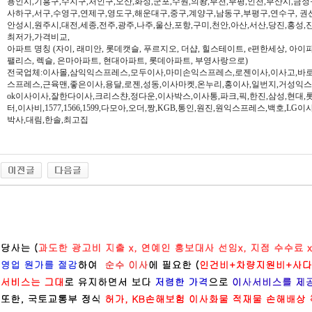
용인시,기흥구,수지구,처인구,오산,화성,군포,수원,의왕,부천,부평,인천,부산시,금정
사하구,서구,수영구,연제구,영도구,해운대구,중구,계양구,남동구,부평구,연수구, 권
안성시,원주시,대전,세종,전주,광주,나주,울산,포항,구미,천안,아산,서산,당진,홍성,
최저가,가격비교,
아파트 명칭 (자이, 래미안, 롯데캣슬, 푸르지오, 더샵, 힐스테이트, e편한세상, 아이파크,
팰리스, 렉슬, 은마아파트, 현대아파트, 롯데아파트, 부영사랑으로)
전국업체:이사몰,삼익익스프레스,모두이사,마미손익스프레스,로젠이사,이사고,바로
스프레스,근육맨,좋은이사,용달,로젠,성동,이사마켓,온누리,홍이사,일번지,거성익
ok이사이사,잘한다이사,크리스챤,정다운,이사박스,이사통,파크,픽,한진,삼성,현대,
터,이사비,1577,1566,1599,다모아,오더,짱,KGB,통인,원진,원익스프레스,백호,L
박사,대림,한솔,최고집