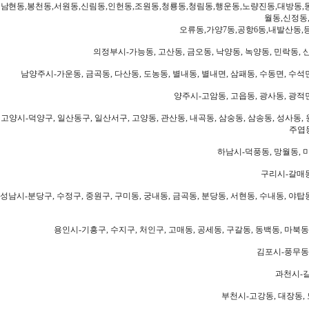
남현동,봉천동,서원동,신림동,인헌동,조원동,청룡동,청림동,행운동,노량진동,대방동,
월동,신정동
오류동,가양7동,공항6동,내발산동,
의정부시-가능동, 고산동, 금오동, 낙양동, 녹양동, 민락동, 산
남양주시-가운동, 금곡동, 다산동, 도농동, 별내동, 별내면, 삼패동, 수동면, 수석면
양주시-고암동, 고읍동, 광사동, 광적면
고양시-덕양구, 일산동구, 일산서구, 고양동, 관산동, 내곡동, 삼숭동, 삼송동, 성사동, 
주엽동
하남시-덕풍동, 망월동, 미
구리시-갈매동
성남시-분당구, 수정구, 중원구, 구미동, 궁내동, 금곡동, 분당동, 서현동, 수내동, 야탑동
용인시-기흥구, 수지구, 처인구, 고매동, 공세동, 구갈동, 동백동, 마북동
김포시-풍무동,
과천시-갈
부천시-고강동, 대장동, 