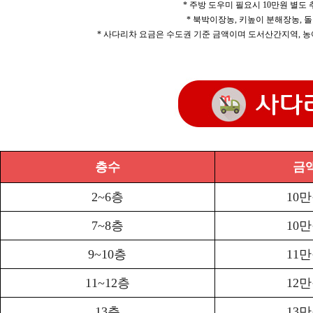
* 주방 도우미 필요시 10만원 별도
* 북박이장농, 키높이 분해장농, 돌
* 사다리차 요금은 수도권 기준 금액이며 도서산간지역, 농
층수
금
2~6층
10
7~8층
10
9~10층
11
11~12층
12
13층
13