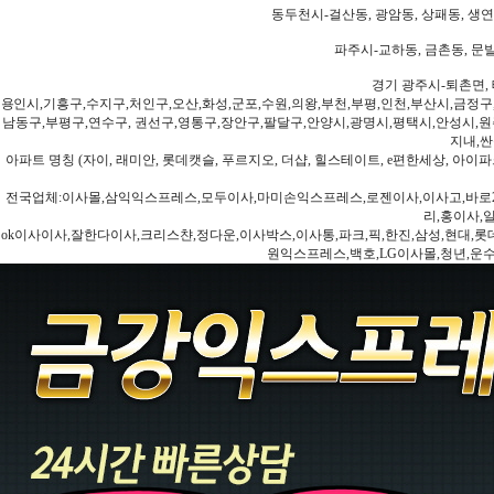
동두천시-걸산동, 광암동, 상패동, 생연동
파주시-교하동, 금촌동, 문발
경기 광주시-퇴촌면, 
용인시,기흥구,수지구,처인구,오산,화성,군포,수원,의왕,부천,부평,인천,부산시,금정구
남동구,부평구,연수구, 권선구,영통구,장안구,팔달구,안양시,광명시,평택시,안성시,원주
지내,싼
아파트 명칭 (자이, 래미안, 롯데캣슬, 푸르지오, 더샵, 힐스테이트, e편한세상, 아이파크
전국업체:이사몰,삼익익스프레스,모두이사,마미손익스프레스,로젠이사,이사고,바로2
리,홍이사,
ok이사이사,잘한다이사,크리스챤,정다운,이사박스,이사통,파크,픽,한진,삼성,현대,롯데,파란
원익스프레스,백호,LG이사몰,청년,운수