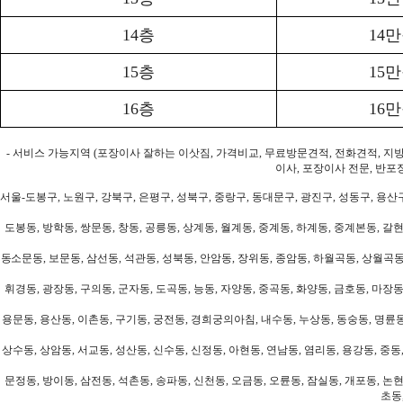
14층
14
15층
15
16층
16
- 서비스 가능지역 (포장이사 잘하는 이삿짐, 가격비교, 무료방문견적, 전화견적, 지
이사, 포장이사 전문, 반포
서울-도봉구, 노원구, 강북구, 은평구, 성북구, 중랑구, 동대문구, 광진구, 성동구, 용산구
도봉동, 방학동, 쌍문동, 창동, 공릉동, 상계동, 월계동, 중계동, 하계동, 중계본동, 갈현
동소문동, 보문동, 삼선동, 석관동, 성북동, 안암동, 장위동, 종암동, 하월곡동, 상월곡동,
휘경동, 광장동, 구의동, 군자동, 도곡동, 능동, 자양동, 중곡동, 화양동, 금호동, 마장동
용문동, 용산동, 이촌동, 구기동, 궁전동, 경희궁의아침, 내수동, 누상동, 동숭동, 명륜동
상수동, 상암동, 서교동, 성산동, 신수동, 신정동, 아현동, 연남동, 염리동, 용강동, 중동,
문정동, 방이동, 삼전동, 석촌동, 송파동, 신천동, 오금동, 오륜동, 잠실동, 개포동, 논현
초동