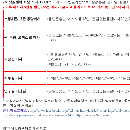
-
이삿짐센타 표준 가격표
(15km 이내 거리 평일기준으로 : 손없는날, 금요일, 월말 
- 오후 이사시 5만원 할인 (오전 이사가 끝나고 들어가므로 1시에서 늦으면 5시 사이
소형,1톤,1.5톤 용달이사
(용달운송만+기사도움 15만
/
큰짐없는용달이사 30만-
(큰짐없는 2.5톤 반포장이사 40만-2명
/
큰짐있는 2.5톤
원, 투룸, 오피스텔 이사
+여1)
(5톤 반포장이사-남3명 60만
/
5톤포장이사 75만-남3여
가정집 이사
만-남4여1
10톤포장이사 150만-남5여2)
사무실 이사
(2.5톤 남2- 50만
/
5톤 남3-70만
/
6톤 남3-80만
/
7.5톤 
연구실 이삿짐
(용달운송만+기사도움 15만
/
큰짐없는용달이사 30만-
* 포장이사시 (냉장고청소, 싱크대청소, 마무리바닦청소, 커텐설치, 액자마무리, 4
연수기탈착 서비스)
금강익스프레스
:
http://www.kk24.co.kr
http://c24.kr/
http://kk2424.co.kr/
http://un24.co.k
http://www.pojangesa.kr/
http://www.kumkang24.kr
http://www.kk2482.com
요즘 이삿짐센터도 많아지고