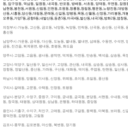
동, 압구정동, 역삼동, 일원동, 내곡동, 반포동, 방배동, 서초동, 양재동, 우면동, 잠원
남현동,봉천동,서원동,신림동,인헌동,조원동,청룡동,청림동,행운동,노량진동,대방동
산동,시흥동,당산동,대림동,문래동,신길동,양평동,목동,신월동,신정동,가리봉동,개봉
오류동,가양7동,공항6동,내발산동,등촌5동,마곡4동,발산동,내곡3동,방화2동,염창동
의정부시-가능동, 고산동, 금오동, 낙양동, 녹양동, 민락동, 산곡동, 송산동, 신곡동, 
흥선동
남양주시-가운동, 금곡동, 다산동, 도농동, 별내동, 별내면, 삼패동, 수동면, 수석면, 양
금동, 진건읍, 퇴계원면, 평내동, 호평동, 화도읍
양주시-고암동, 고읍동, 광사동, 광적면, 덕계동, 마전동, 만송동, 백석읍, 삼숭동, 옥
고양시-덕양구, 일산동구, 일산서구, 고양동, 관산동, 내곡동, 삼숭동, 삼송동, 성사동,
장항동, 정발산동, 중산동, 가좌동, 구산동, 대화동, 덕이동, 주엽동, 탄현동, 일산동,
하남시-덕풍동, 망월동, 미사동, 신장동, 위례동, 초이동, 초일동, 풍산동
구리시-갈매동, 교문동, 수택동, 인창동, 토평동
성남시-분당구, 수정구, 중원구, 구미동, 궁내동, 금곡동, 분당동, 서현동, 수내동, 야탑
동, 창곡동, 태평동, 상대원동, 성남동, 은행동, 하대원동, 중앙동
용인시-기흥구, 수지구, 처인구, 고매동, 공세동, 구갈동, 동백동, 마북동, 보라동, 신갈
풍덕천동, 김량장동, 고림동
김포시-풍무동, 김포본동, 마산동, 북변동, 장기동