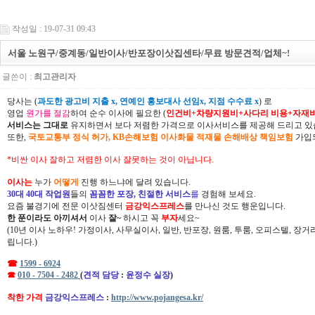
작성일 : 19-07-31 09:43
서울 노원구/중계동/일반이사/반포장이삿집센타/무료 방문견적/업체~!
글쓴이 :
최고관리자
당사는 (
과도한 광고비 지출 x, 연예인 홍보대사 선임x, 지점 수수료 x
) 로
영업
원가를 절감
하여 순수 이사에 필요한 (
인건비+차량지원비+사다리 비용+자재
서비스는 그대로
유지하면서 보다 저렴한 가격으로 이사서비스를 제공해 드리고 있
또한,
국토교통부 정식 허가, KB손해보험 이사화물 적재물 손해배상 책임보험
가입되
*비싼 이사 잘하고 저렴한 이사 잘못하는 것이 아닙니다.
이사는
누가
어떻게
진행 하느냐에 달려 있습니다.
30대 40대 작업원
들의
꼼꼼한 포장, 친절한 서비스
를
경험해 보세요.
요즘 불경기에 전문 이삿짐센터
금강익스프레스
를 만나신 것도 행운입니다.
한 푼이라도 아끼셔서
이사
잘~
하시고 꼭
부자
세요~
(10년 이사 노하우! 가정이사, 사무실이사, 일반, 반포장, 원룸, 투룸, 오피스텔, 장
립니다.)
☎
1599 - 6924
☎
010 - 7504 - 2482
(
견적 담당
:
윤정수 실장
)
착한 가격
금강익스프레스
:
http://www.pojangesa.kr/