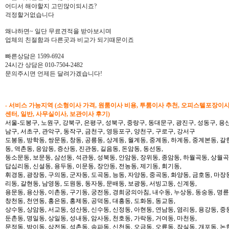
어디서 해야할지 고민많이되시죠?
걱정할거없습니다
왜냐하면~ 일단 무료견적을 받아보시며
업체의 친절함과 다른곳과 비교가 되기때문이죠
빠른상담은 1599-6924
24시간 상담은 010-7504-2482
문의주시면 언제든 달려가겠습니다!
- 서비스 가능지역 (소형이사 가격, 원룸이사 비용, 투룸이사 추천, 오피스텔포장이
센터, 일반, 사무실이사, 보관이사 후기)
서울-도봉구, 노원구, 강북구, 은평구, 성북구, 중랑구, 동대문구, 광진구, 성동구, 용산
남구, 서초구, 관악구, 동작구, 금천구, 영등포구, 양천구, 구로구, 강서구
도봉동, 방학동, 쌍문동, 창동, 공릉동, 상계동, 월계동, 중계동, 하계동, 중계본동, 갈
동, 역촌동, 응암동, 증산동, 진관동, 길음동, 돈암동, 동선동,
동소문동, 보문동, 삼선동, 석관동, 성북동, 안암동, 장위동, 종암동, 하월곡동, 상월곡동
답십리동, 신설동, 용두동, 이문동, 장안동, 전농동, 제기동, 회기동,
휘경동, 광장동, 구의동, 군자동, 도곡동, 능동, 자양동, 중곡동, 화양동, 금호동, 마장
리동, 갈현동, 남영동, 도원동, 동자동, 문배동, 보광동, 서빙고동, 신계동,
용문동, 용산동, 이촌동, 구기동, 궁전동, 경희궁의아침, 내수동, 누상동, 동숭동, 명륜
창천동, 천연동, 홍은동, 홍제동, 공덕동, 대흥동, 도화동, 동교동,
상수동, 상암동, 서교동, 성산동, 신수동, 신정동, 아현동, 연남동, 염리동, 용강동, 중동
둔촌동, 명일동, 상일동, 성내동, 암사동, 천호동, 가락동, 거여동, 마천동,
문정동, 방이동, 삼전동, 석촌동, 송파동, 신천동, 오금동, 오륜동, 잠실동, 개포동, 논