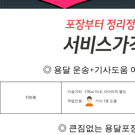
◎ 용달 운송+기사도움 이
이송거리 : 15Km 이내, 사다리차 별도
15만원
작업인원 :
기사 1명 도움
◎ 큰짐없는 용달포장