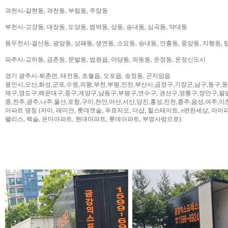
과천시-갈현동, 과천동, 부림동, 주암동
부천시-고강동, 대장동, 도당동, 범박동, 상동, 송내동, 심곡동, 약대동
동두천시-걸산동, 광암동, 상패동, 생연동, 소요동, 송내동, 안흥동, 중앙동, 지행동, 
파주시-교하동, 금촌동, 문발동, 법원읍, 야당동, 와동동, 운정동, 운정신도시
경기 광주시-퇴촌면, 태전동, 초월읍, 오포읍, 송정동, 곤지암읍
용인시,오산,화성,군포,수원,의왕,부천,부평,인천,부산시,금정구,기장군,남구,동구,
제구,영도구,해운대구,중구,계양구,남동구,부평구,연수구, 권선구,영통구,장안구,팔
종,전주,광주,나주,울산,포항,구미,천안,아산,서산,당진,홍성,진천,충주,음성,여주,이
아파트 명칭 (자이, 래미안, 롯데캣슬, 푸르지오, 더샵, 힐스테이트, e편한세상, 아이파크,
팰리스, 렉슬, 은마아파트, 현대아파트, 롯데아파트, 부영사랑으로)