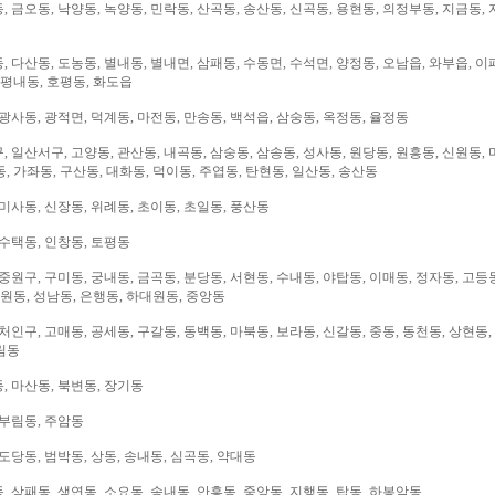
 금오동, 낙양동, 녹양동, 민락동, 산곡동, 송산동, 신곡동, 용현동, 의정부동, 지금동, 
 다산동, 도농동, 별내동, 별내면, 삼패동, 수동면, 수석면, 양정동, 오남읍, 와부읍, 이
 평내동, 호평동, 화도읍
광사동, 광적면, 덕계동, 마전동, 만송동, 백석읍, 삼숭동, 옥정동, 율정동
 일산서구, 고양동, 관산동, 내곡동, 삼숭동, 삼송동, 성사동, 원당동, 원흥동, 신원동, 
, 가좌동, 구산동, 대화동, 덕이동, 주엽동, 탄현동, 일산동, 송산동
미사동, 신장동, 위례동, 초이동, 초일동, 풍산동
 수택동, 인창동, 토평동
중원구, 구미동, 궁내동, 금곡동, 분당동, 서현동, 수내동, 야탑동, 이매동, 정자동, 고등
대원동, 성남동, 은행동, 하대원동, 중앙동
처인구, 고매동, 공세동, 구갈동, 동백동, 마북동, 보라동, 신갈동, 중동, 동천동, 상현동,
림동
, 마산동, 북변동, 장기동
 부림동, 주암동
도당동, 범박동, 상동, 송내동, 심곡동, 약대동
 상패동, 생연동, 소요동, 송내동, 안흥동, 중앙동, 지행동, 탑동, 하봉암동