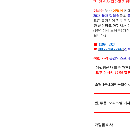
*비싼 이사 잘하고 저렴
이사는
누가
어떻게
진행
30대 40대 작업원
들의
요즘 불경기에 전문 이
한 푼이라도 아끼셔서
(10년 이사 노하우! 가
립니다.)
☎
1599 - 6924
☎
010 - 7504 - 2482
(
견적
착한 가격
금강익스프레
-
이삿짐센타 표준 가격
- 오후 이사시 5만원 할
소형,1톤,1.5톤 용달이
원, 투룸, 오피스텔 이
가정집 이사