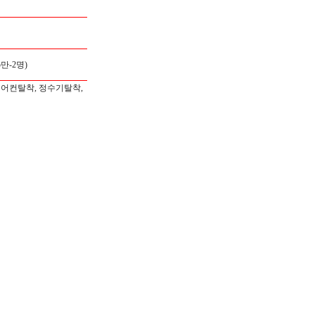
만-2명)
에어컨탈착, 정수기탈착,