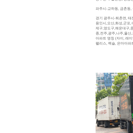
파주시-교하동, 금촌동, 
경기 광주시-퇴촌면, 태
용인시,오산,화성,군포,
제구,영도구,해운대구,중
종,전주,광주,나주,울산
아파트 명칭 (자이, 래미안
팰리스, 렉슬, 은마아파