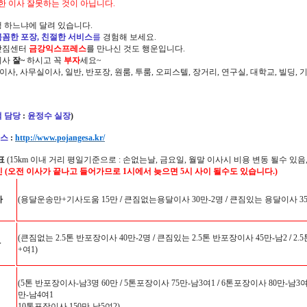
한 이사 잘못하는 것이 아닙니다.
 하느냐에 달려 있습니다.
꼼꼼한 포장, 친절한 서비스
를
경험해 보세요.
삿짐센터
금강익스프레스
를 만나신 것도 행운입니다.
이사
잘~
하시고 꼭
부자
세요~
정이사, 사무실이사, 일반, 반포장, 원룸, 투룸, 오피스텔, 장거리, 연구실, 대학교, 빌딩
 담당
:
윤정수 실장
)
스
:
http://www.pojangesa.kr/
표
(15km 이내 거리 평일기준으로 : 손없는날, 금요일, 월말 이사시 비용 변동 될수 있음,
인 (오전 이사가 끝나고 들어가므로 1시에서 늦으면 5시 사이 될수도 있습니다.)
사
(용달운송만+기사도움 15만
/
큰짐없는용달이사 30만-2명
/
큰짐있는 용달이사 35
(큰짐없는 2.5톤 반포장이사 40만-2명
/
큰짐있는 2.5톤 반포장이사 45만-남2
/
2.
사
+여1)
(5톤 반포장이사-남3명 60만
/
5톤포장이사 75만-남3여1
/
6톤포장이사 80만-남3여
만-남4여1
10톤포장이사 150만-남5여2)