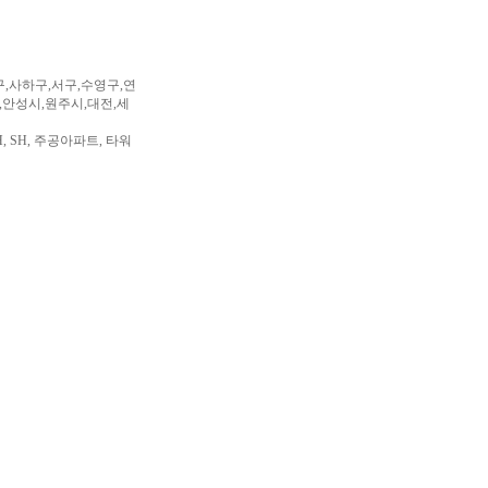
구,사하구,서구,수영구,연
,안성시,원주시,대전,세
, SH, 주공아파트, 타워