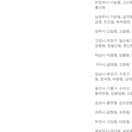
의정부시-가능동, 고산동,
흥선동
남양주시-가운동, 금곡동,
금동, 진건읍, 퇴계원면,
양주시-고암동, 고읍동, 
고양시-덕양구, 일산동구,
장항동, 정발산동, 중산동
하남시-덕풍동, 망월동, 
구리시-갈매동, 교문동,
성남시-분당구, 수정구, 
동, 창곡동, 태평동, 상
용인시-기흥구, 수지구, 
풍덕천동, 김량장동, 고
김포시-풍무동, 김포본동
과천시-갈현동, 과천동,
부천시-고강동, 대장동, 
동두천시-걸산동, 광암동,