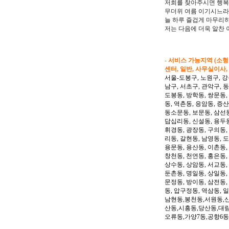
저희를 찾아주시면 행복
무더위 여름 이기시느라
늘 하루 즐겁게 마무리
저는 다음에 더욱 알찬
- 서비스 가능지역 (소
센터, 일반, 사무실이사,
서울-도봉구, 노원구, 강
남구, 서초구, 관악구, 
도봉동, 방학동, 쌍문동,
동, 역촌동, 응암동, 증산
동소문동, 보문동, 삼선동
답십리동, 신설동, 용두동
휘경동, 광장동, 구의동,
리동, 갈현동, 남영동, 
용문동, 용산동, 이촌동,
창천동, 천연동, 홍은동,
상수동, 상암동, 서교동, 
둔촌동, 명일동, 상일동,
문정동, 방이동, 삼전동,
동, 압구정동, 역삼동, 
남현동,봉천동,서원동,
산동,시흥동,당산동,대
오류동,가양7동,공항6동