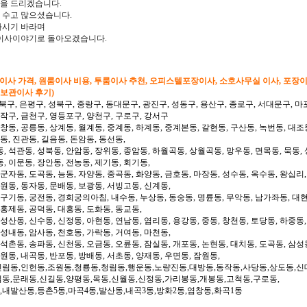
을 드리겠습니다.
 수고 많으셨습니다.
하시기 바라며
 이사이야기로 돌아오겠습니다.
형이사 가격, 원룸이사 비용, 투룸이사 추천, 오피스텔포장이사, 소호사무실 이사, 포장
 보관이사 후기)
북구, 은평구, 성북구, 중랑구, 동대문구, 광진구, 성동구, 용산구, 종로구, 서대문구, 마
동작구, 금천구, 영등포구, 양천구, 구로구, 강서구
 창동, 공릉동, 상계동, 월계동, 중계동, 하계동, 중계본동, 갈현동, 구산동, 녹번동, 대조
동, 진관동, 길음동, 돈암동, 동선동,
, 석관동, 성북동, 안암동, 장위동, 종암동, 하월곡동, 상월곡동, 망우동, 면목동, 묵동, 
, 이문동, 장안동, 전농동, 제기동, 회기동,
 군자동, 도곡동, 능동, 자양동, 중곡동, 화양동, 금호동, 마장동, 성수동, 옥수동, 왕십리
도원동, 동자동, 문배동, 보광동, 서빙고동, 신계동,
 구기동, 궁전동, 경희궁의아침, 내수동, 누상동, 동숭동, 명륜동, 무악동, 남가좌동, 대현
 홍제동, 공덕동, 대흥동, 도화동, 동교동,
성산동, 신수동, 신정동, 아현동, 연남동, 염리동, 용강동, 중동, 창천동, 토당동, 하중동,
 성내동, 암사동, 천호동, 가락동, 거여동, 마천동,
 석촌동, 송파동, 신천동, 오금동, 오륜동, 잠실동, 개포동, 논현동, 대치동, 도곡동, 삼성
일원동, 내곡동, 반포동, 방배동, 서초동, 양재동, 우면동, 잠원동,
신림동,인헌동,조원동,청룡동,청림동,행운동,노량진동,대방동,동작동,사당동,상도동,신
림동,문래동,신길동,양평동,목동,신월동,신정동,가리봉동,개봉동,고척동,구로동,
,내발산동,등촌5동,마곡4동,발산동,내곡3동,방화2동,염창동,화곡1동