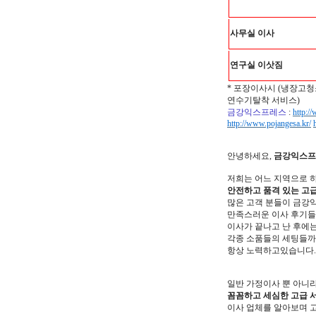
사무실 이사
연구실 이삿짐
* 포장이사시 (냉장고청
연수기탈착 서비스)
금강익스프레스
:
http:/
http://www.pojangesa.kr/
안녕하세요,
금강익스프
저희는 어느 지역으로 
안전하고 품격 있는 고
많은 고객 분들이 금강
만족스러운 이사 후기
이사가 끝나고 난 후에는
각종 소품들의 세팅들까
항상 노력하고있습니다.
일반 가정이사 뿐 아니
꼼꼼하고 세심한 고급 
이사 업체를 알아보며 