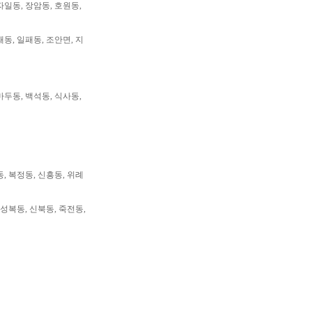
자일동, 장암동, 호원동,
패동, 일패동, 조안면, 지
마두동, 백석동, 식사동,
동, 복정동, 신흥동, 위례
 성복동, 신북동, 죽전동,