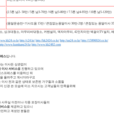
(2.5톤 남2- 50만
/
5톤 남3-70만
/
6톤 남3-80만
/
7.5톤 남4-95만
/
10톤 남5-120만)
(용달운송만+기사도움 15만
/
큰짐없는용달이사 30만-2명
/
큰짐있는 용달이사 35
소, 싱크대청소, 마무리바닦청소, 커텐설치, 액자마무리, 42인치미만 벽걸이TV설치, 
/www.kk24.co.kr
http://c24.kr/
http://kk2424.co.kr/
http://un24.co.kr/
http://15996924.co.kr/
http://www.kumkang24.kr
http://www.kk2482.com
레스
입니다.
하는 이사든 상관없이
급 이사 서비스
를 진행하고 있으며
익스프레스를 이용하신 뒤
들을 올려주고 계시더라구요
 이사 전과 같은 상태로 보존된 가구들과 소품들
지 신경 쓴 모습에 미소 지으시는 고객님들의 만족을위해
라 사무실 이전이나 각종 포장이사들의
서비스
를 제공하고 있으니
고민하고 계셨던 분들은