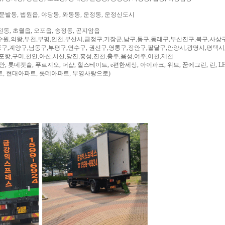
문발동, 법원읍, 야당동, 와동동, 운정동, 운정신도시
전동, 초월읍, 오포읍, 송정동, 곤지암읍
수원,의왕,부천,부평,인천,부산시,금정구,기장군,남구,동구,동래구,부산진구,북구,사상
구,계양구,남동구,부평구,연수구, 권선구,영통구,장안구,팔달구,안양시,광명시,평택시
,포항,구미,천안,아산,서산,당진,홍성,진천,충주,음성,여주,이천,제천
, 롯데캣슬, 푸르지오, 더샵, 힐스테이트, e편한세상, 아이파크, 위브, 꿈에그린, 린, LH
트, 현대아파트, 롯데아파트, 부영사랑으로)