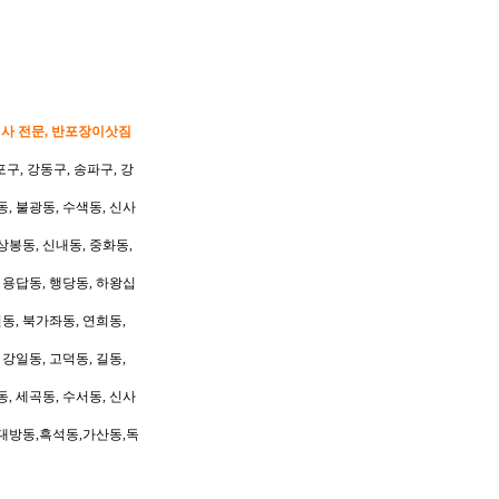
이사 전문, 반포장이삿짐
포구, 강동구, 송파구, 강
동, 불광동, 수색동, 신사
상봉동, 신내동, 중화동,
, 용답동, 행당동, 하왕십
동, 북가좌동, 연희동,
 강일동, 고덕동, 길동,
동, 세곡동, 수서동, 신사
대방동,흑석동,가산동,독