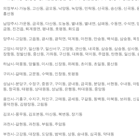
의정부시-가능동, 고산동, 금오동, 낙양동, 녹양동, 민락동, 산곡동, 송산동, 신곡동, 
흥선동
남양주시-가운동, 금곡동, 다산동, 도농동, 별내동, 별내면, 삼패동, 수동면, 수석면, 양
금동, 진건읍, 퇴계원면, 평내동, 호평동, 화도읍
양주시-고암동, 고읍동, 광사동, 광적면, 덕계동, 마전동, 만송동, 백석읍, 삼숭동, 옥
고양시-덕양구, 일산동구, 일산서구, 고양동, 관산동, 내곡동, 삼숭동, 삼송동, 성사동,
장항동, 정발산동, 중산동, 가좌동, 구산동, 대화동, 덕이동, 주엽동, 탄현동, 일산동,
하남시-덕풍동, 망월동, 미사동, 신장동, 위례동, 초이동, 초일동, 풍산동
구리시-갈매동, 교문동, 수택동, 인창동, 토평동
성남시-분당구, 수정구, 중원구, 구미동, 궁내동, 금곡동, 분당동, 서현동, 수내동, 야탑
동, 창곡동, 태평동, 상대원동, 성남동, 은행동, 하대원동, 중앙동
용인시-기흥구, 수지구, 처인구, 고매동, 공세동, 구갈동, 동백동, 마북동, 보라동, 신갈
풍덕천동, 김량장동, 고림동
김포시-풍무동, 김포본동, 마산동, 북변동, 장기동
과천시-갈현동, 과천동, 부림동, 주암동
부천시-고강동, 대장동, 도당동, 범박동, 상동, 송내동, 심곡동, 약대동