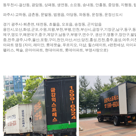
동두천시-걸산동, 광암동, 상패동, 생연동, 소요동, 송내동, 안흥동, 중앙동, 지행동, 
파주시-교하동, 금촌동, 문발동, 법원읍, 야당동, 와동동, 운정동, 운정신도시
경기 광주시-퇴촌면, 태전동, 초월읍, 오포읍, 송정동, 곤지암읍
용인시,오산,화성,군포,수원,의왕,부천,부평,인천,부산시,금정구,기장군,남구,동구,
제구,영도구,해운대구,중구,계양구,남동구,부평구,연수구, 권선구,영통구,장안구,팔
종,전주,광주,나주,울산,포항,구미,천안,아산,서산,당진,홍성,진천,충주,음성,여주,이
아파트 명칭 (자이, 래미안, 롯데캣슬, 푸르지오, 더샵, 힐스테이트, e편한세상, 아이파크,
팰리스, 렉슬, 은마아파트, 현대아파트, 롯데아파트, 부영사랑으로)