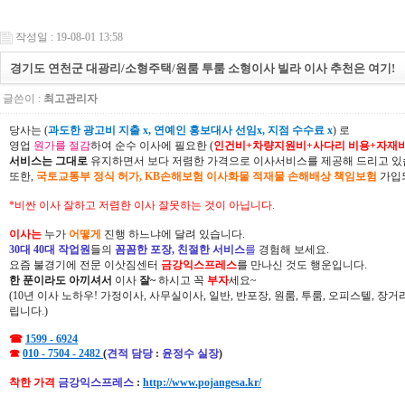
작성일 : 19-08-01 13:58
경기도 연천군 대광리/소형주택/원룸 투룸 소형이사 빌라 이사 추천은 여기!
글쓴이 :
최고관리자
당사는 (
과도한 광고비 지출 x, 연예인 홍보대사 선임x, 지점 수수료 x
) 로
영업
원가를 절감
하여 순수 이사에 필요한 (
인건비+차량지원비+사다리 비용+자재
서비스는 그대로
유지하면서 보다 저렴한 가격으로 이사서비스를 제공해 드리고 있
또한,
국토교통부 정식 허가, KB손해보험 이사화물 적재물 손해배상 책임보험
가입되
*비싼 이사 잘하고 저렴한 이사 잘못하는 것이 아닙니다.
이사는
누가
어떻게
진행 하느냐에 달려 있습니다.
30대 40대 작업원
들의
꼼꼼한 포장, 친절한 서비스
를
경험해 보세요.
요즘 불경기에 전문 이삿짐센터
금강익스프레스
를 만나신 것도 행운입니다.
한 푼이라도 아끼셔서
이사
잘~
하시고 꼭
부자
세요~
(10년 이사 노하우! 가정이사, 사무실이사, 일반, 반포장, 원룸, 투룸, 오피스텔, 장
립니다.)
☎
1599 - 6924
☎
010 - 7504 - 2482
(
견적 담당
:
윤정수 실장
)
착한 가격
금강익스프레스
:
http://www.pojangesa.kr/