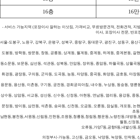
16층
16
- 서비스 가능지역 (포장이사 잘하는 이삿짐, 가격비교, 무료방문견적, 전화견적, 지
이사, 포장이사 전문, 반포
서울-도봉구, 노원구, 강북구, 은평구, 성북구, 중랑구, 동대문구, 광진구, 성동구, 용산구
도봉동, 방학동, 쌍문동, 창동, 공릉동, 상계동, 월계동, 중계동, 하계동, 중계본동, 갈현
동소문동, 보문동, 삼선동, 석관동, 성북동, 안암동, 장위동, 종암동, 하월곡동, 상월곡동,
휘경동, 광장동, 구의동, 군자동, 도곡동, 능동, 자양동, 중곡동, 화양동, 금호동, 마장동
용문동, 용산동, 이촌동, 구기동, 궁전동, 경희궁의아침, 내수동, 누상동, 동숭동, 명륜동
상수동, 상암동, 서교동, 성산동, 신수동, 신정동, 아현동, 연남동, 염리동, 용강동, 중동,
문정동, 방이동, 삼전동, 석촌동, 송파동, 신천동, 오금동, 오륜동, 잠실동, 개포동, 논현
초동
남현동,봉천동,서원동,신림동,인헌동,조원동,청룡동,청림동,행운동,노량진동,대방동,
월동,신정동
오류동,가양7동,공항6동,내발산동,
의정부시-가능동, 고산동, 금오동, 낙양동, 녹양동, 민락동, 산