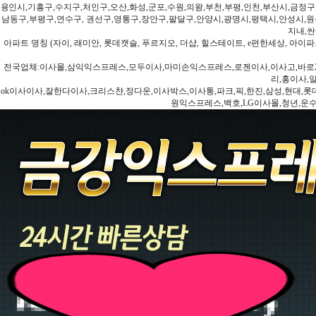
용인시,기흥구,수지구,처인구,오산,화성,군포,수원,의왕,부천,부평,인천,부산시,금정구
남동구,부평구,연수구, 권선구,영통구,장안구,팔달구,안양시,광명시,평택시,안성시,원주
지내,싼
아파트 명칭 (자이, 래미안, 롯데캣슬, 푸르지오, 더샵, 힐스테이트, e편한세상, 아이파크
전국업체:이사몰,삼익익스프레스,모두이사,마미손익스프레스,로젠이사,이사고,바로2
리,홍이사,
ok이사이사,잘한다이사,크리스챤,정다운,이사박스,이사통,파크,픽,한진,삼성,현대,롯데,파란
원익스프레스,백호,LG이사몰,청년,운수