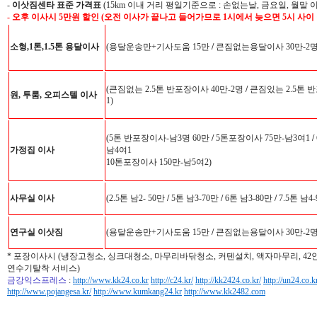
-
이삿짐센타 표준 가격표
(15km 이내 거리 평일기준으로 : 손없는날, 금요일, 월말 
- 오후 이사시 5만원 할인 (오전 이사가 끝나고 들어가므로 1시에서 늦으면 5시 사이
소형,1톤,1.5톤 용달이사
(용달운송만+기사도움 15만
/
큰짐없는용달이사 30만-2
(큰짐없는 2.5톤 반포장이사 40만-2명
/
큰짐있는 2.5톤 반
원, 투룸, 오피스텔 이사
1)
(5톤 반포장이사-남3명 60만
/
5톤포장이사 75만-남3여1
/
가정집 이사
남4여1
10톤포장이사 150만-남5여2)
사무실 이사
(2.5톤 남2- 50만
/
5톤 남3-70만
/
6톤 남3-80만
/
7.5톤 남4
연구실 이삿짐
(용달운송만+기사도움 15만
/
큰짐없는용달이사 30만-2
* 포장이사시 (냉장고청소, 싱크대청소, 마무리바닦청소, 커텐설치, 액자마무리, 4
연수기탈착 서비스)
금강익스프레스
:
http://www.kk24.co.kr
http://c24.kr/
http://kk2424.co.kr/
http://un24.co.k
http://www.pojangesa.kr/
http://www.kumkang24.kr
http://www.kk2482.com