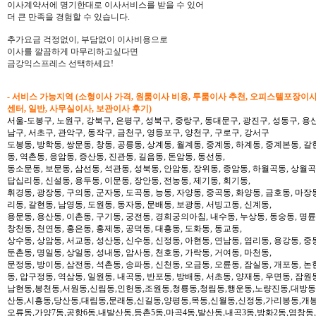
이사계약서에 명기한대로 이사서비스를 받을 수 있어
더 큰 만족을 경험할 수 있습니다.
추가요금 걱정없이, 부담없이 이사비용으로
이사를 깔끔하게 마무리하고싶다면
금강익스프레스 선택하세요!
- 서비스 가능지역 (소형이사 가격, 원룸이사 비용, 투룸이사 추천, 오피스텔포장이
센터, 일반, 사무실이사, 보관이사 후기)
서울-도봉구, 노원구, 강북구, 은평구, 성북구, 중랑구, 동대문구, 광진구, 성동구, 용산
남구, 서초구, 관악구, 동작구, 금천구, 영등포구, 양천구, 구로구, 강서구
도봉동, 방학동, 쌍문동, 창동, 공릉동, 상계동, 월계동, 중계동, 하계동, 중계본동, 갈
동, 역촌동, 응암동, 증산동, 진관동, 길음동, 돈암동, 동선동,
동소문동, 보문동, 삼선동, 석관동, 성북동, 안암동, 장위동, 종암동, 하월곡동, 상월곡동
답십리동, 신설동, 용두동, 이문동, 장안동, 전농동, 제기동, 회기동,
휘경동, 광장동, 구의동, 군자동, 도곡동, 능동, 자양동, 중곡동, 화양동, 금호동, 마장
리동, 갈현동, 남영동, 도원동, 동자동, 문배동, 보광동, 서빙고동, 신계동,
용문동, 용산동, 이촌동, 구기동, 궁전동, 경희궁의아침, 내수동, 누상동, 동숭동, 명륜
창천동, 천연동, 홍은동, 홍제동, 공덕동, 대흥동, 도화동, 동교동,
상수동, 상암동, 서교동, 성산동, 신수동, 신정동, 아현동, 연남동, 염리동, 용강동, 중동
둔촌동, 명일동, 상일동, 성내동, 암사동, 천호동, 가락동, 거여동, 마천동,
문정동, 방이동, 삼전동, 석촌동, 송파동, 신천동, 오금동, 오륜동, 잠실동, 개포동, 논
동, 압구정동, 역삼동, 일원동, 내곡동, 반포동, 방배동, 서초동, 양재동, 우면동, 잠원
남현동,봉천동,서원동,신림동,인헌동,조원동,청룡동,청림동,행운동,노량진동,대방동
산동,시흥동,당산동,대림동,문래동,신길동,양평동,목동,신월동,신정동,가리봉동,개봉
오류동,가양7동,공항6동,내발산동,등촌5동,마곡4동,발산동,내곡3동,방화2동,염창동