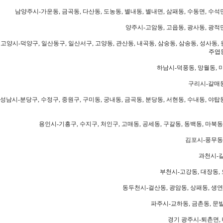
남양주시-가운동, 금곡동, 다산동, 도농동, 별내동, 별내면, 삼패동, 수동면, 수석면
양주시-고암동, 고읍동, 광사동, 광적면
고양시-덕양구, 일산동구, 일산서구, 고양동, 관산동, 내곡동, 삼숭동, 삼송동, 성사동, 
주엽동
하남시-덕풍동, 망월동, 미
구리시-갈매동
성남시-분당구, 수정구, 중원구, 구미동, 궁내동, 금곡동, 분당동, 서현동, 수내동, 야탑동
용인시-기흥구, 수지구, 처인구, 고매동, 공세동, 구갈동, 동백동, 마북동
김포시-풍무동,
과천시-갈
부천시-고강동, 대장동, 
동두천시-걸산동, 광암동, 상패동, 생연동
파주시-교하동, 금촌동, 문발
경기 광주시-퇴촌면, 