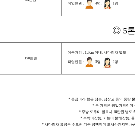
작업인원 :
4명,
1명
◎ 5
이송거리 : 15Km 이내, 사다리차 별도
150만원
작업인원 :
5명,
2명
* 큰짐이라 함은 장농, 냉장고 등의 중량
* 본 가격은 평일가격이며
* 주방 도우미 필요시 10만원 별도
* 북박이장농, 키높이 분해장농, 돌
* 사다리차 요금은 수도권 기준 금액이며 도서산간지역, 농