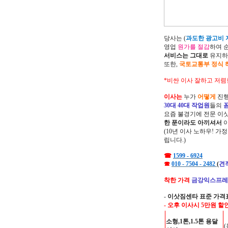
당사는 (
과도한 광고비 지
영업
원가를 절감
하여 
서비스는 그대로
유지하
또한,
국토교통부 정식 
*비싼 이사 잘하고 저렴
이사는
누가
어떻게
진행
30대 40대 작업원
들의
요즘 불경기에 전문 이
한 푼이라도 아끼셔서
(10년 이사 노하우! 가
립니다.)
☎
1599 - 6924
☎
010 - 7504 - 2482
(
견
착한 가격
금강익스프레
-
이삿짐센타 표준 가격
- 오후 이사시 5만원 할
소형,1톤,1.5톤 용달