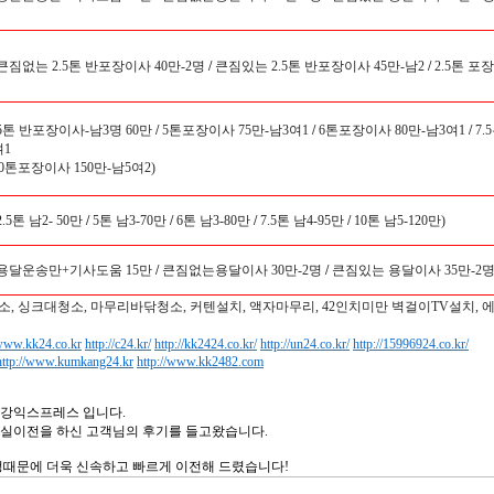
(큰짐없는 2.5톤 반포장이사 40만-2명
/
큰짐있는 2.5톤 반포장이사 45만-남2
/
2.5톤 포장
(5톤 반포장이사-남3명 60만
/
5톤포장이사 75만-남3여1
/
6톤포장이사 80만-남3여1
/
7.
여1
10톤포장이사 150만-남5여2)
2.5톤 남2- 50만
/
5톤 남3-70만
/
6톤 남3-80만
/
7.5톤 남4-95만
/
10톤 남5-120만)
(용달운송만+기사도움 15만
/
큰짐없는용달이사 30만-2명
/
큰짐있는 용달이사 35만-2명
소, 싱크대청소, 마무리바닦청소, 커텐설치, 액자마무리, 42인치미만 벽걸이TV설치, 
/www.kk24.co.kr
http://c24.kr/
http://kk2424.co.kr/
http://un24.co.kr/
http://15996924.co.kr/
http://www.kumkang24.kr
http://www.kk2482.com
강익스프레스 입니다.
실이전을 하신 고객님의 후기를 들고왔습니다.
정때문에 더욱 신속하고 빠르게 이전해 드렸습니다!