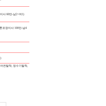
이사 60만-남2+여1)
5톤포장이사 100만-남4
)
에어컨탈착, 정수기탈착,