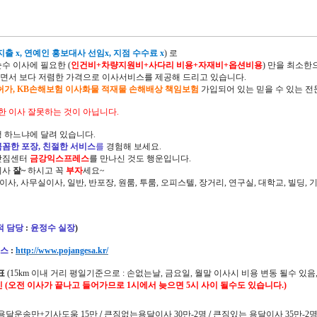
출 x, 연예인 홍보대사 선임x, 지점 수수료 x
) 로
순수 이사에 필요한 (
인건비+차량지원비+사다리 비용+자재비+옵션비용
) 만을 최소
면서 보다 저렴한 가격으로 이사서비스를 제공해 드리고 있습니다.
허가, KB손해보험 이사화물 적재물 손해배상 책임보험
가입되어 있는 믿을 수 있는 전
한 이사 잘못하는 것이 아닙니다.
 하느냐에 달려 있습니다.
꼼꼼한 포장, 친절한 서비스
를
경험해 보세요.
삿짐센터
금강익스프레스
를 만나신 것도 행운입니다.
이사
잘~
하시고 꼭
부자
세요~
정이사, 사무실이사, 일반, 반포장, 원룸, 투룸, 오피스텔, 장거리, 연구실, 대학교, 빌딩
적 담당
:
윤정수 실장
)
스
:
http://www.pojangesa.kr/
표
(15km 이내 거리 평일기준으로 : 손없는날, 금요일, 월말 이사시 비용 변동 될수 있음,
인 (오전 이사가 끝나고 들어가므로 1시에서 늦으면 5시 사이 될수도 있습니다.)
(용달운송만+기사도움 15만
/
큰짐없는용달이사 30만-2명
/
큰짐있는 용달이사 35만-2명