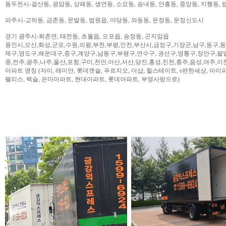
동두천시-걸산동, 광암동, 상패동, 생연동, 소요동, 송내동, 안흥동, 중앙동, 지행동, 
파주시-교하동, 금촌동, 문발동, 법원읍, 야당동, 와동동, 운정동, 운정신도시
경기 광주시-퇴촌면, 태전동, 초월읍, 오포읍, 송정동, 곤지암읍
용인시,오산,화성,군포,수원,의왕,부천,부평,인천,부산시,금정구,기장군,남구,동구,
제구,영도구,해운대구,중구,계양구,남동구,부평구,연수구, 권선구,영통구,장안구,팔
종,전주,광주,나주,울산,포항,구미,천안,아산,서산,당진,홍성,진천,충주,음성,여주,이
아파트 명칭 (자이, 래미안, 롯데캣슬, 푸르지오, 더샵, 힐스테이트, e편한세상, 아이파크,
팰리스, 렉슬, 은마아파트, 현대아파트, 롯데아파트, 부영사랑으로)