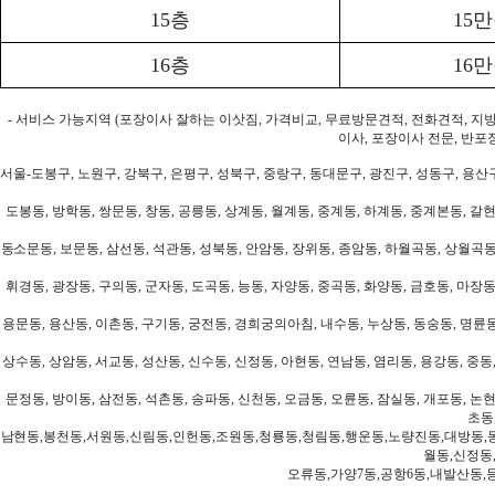
15층
15
16층
16
- 서비스 가능지역 (포장이사 잘하는 이삿짐, 가격비교, 무료방문견적, 전화견적, 지
이사, 포장이사 전문, 반포
서울-도봉구, 노원구, 강북구, 은평구, 성북구, 중랑구, 동대문구, 광진구, 성동구, 용산구
도봉동, 방학동, 쌍문동, 창동, 공릉동, 상계동, 월계동, 중계동, 하계동, 중계본동, 갈현
동소문동, 보문동, 삼선동, 석관동, 성북동, 안암동, 장위동, 종암동, 하월곡동, 상월곡동,
휘경동, 광장동, 구의동, 군자동, 도곡동, 능동, 자양동, 중곡동, 화양동, 금호동, 마장동
용문동, 용산동, 이촌동, 구기동, 궁전동, 경희궁의아침, 내수동, 누상동, 동숭동, 명륜동
상수동, 상암동, 서교동, 성산동, 신수동, 신정동, 아현동, 연남동, 염리동, 용강동, 중동,
문정동, 방이동, 삼전동, 석촌동, 송파동, 신천동, 오금동, 오륜동, 잠실동, 개포동, 논현
초동
남현동,봉천동,서원동,신림동,인헌동,조원동,청룡동,청림동,행운동,노량진동,대방동,
월동,신정동
오류동,가양7동,공항6동,내발산동,