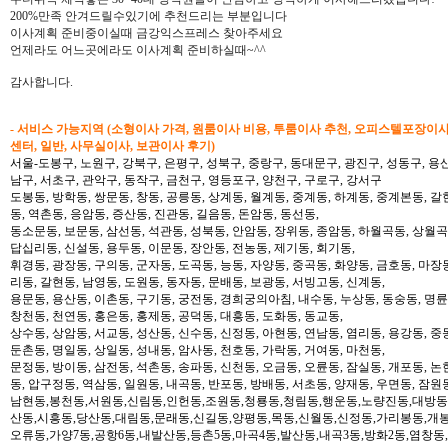
200%만족 안겨드릴수있기에 추천드리는 부분입니다
이사계획 준비중이실때 금강익스프레스 찾아주세요
언제라도 어느곳에라도 이사계획 준비하실때~^^
감사합니다.
- 서비스 가능지역 (소형이사 가격, 원룸이사 비용, 투룸이사 추천, 오피스텔포장이
센터, 일반, 사무실이사, 보관이사 후기)
서울-도봉구, 노원구, 강북구, 은평구, 성북구, 중랑구, 동대문구, 광진구, 성동구, 용산
남구, 서초구, 관악구, 동작구, 금천구, 영등포구, 양천구, 구로구, 강서구
도봉동, 방학동, 쌍문동, 창동, 공릉동, 상계동, 월계동, 중계동, 하계동, 중계본동, 갈
동, 역촌동, 응암동, 증산동, 진관동, 길음동, 돈암동, 동선동,
동소문동, 보문동, 삼선동, 석관동, 성북동, 안암동, 장위동, 종암동, 하월곡동, 상월곡동
답십리동, 신설동, 용두동, 이문동, 장안동, 전농동, 제기동, 회기동,
휘경동, 광장동, 구의동, 군자동, 도곡동, 능동, 자양동, 중곡동, 화양동, 금호동, 마장
리동, 갈현동, 남영동, 도원동, 동자동, 문배동, 보광동, 서빙고동, 신계동,
용문동, 용산동, 이촌동, 구기동, 궁전동, 경희궁의아침, 내수동, 누상동, 동숭동, 명륜
창천동, 천연동, 홍은동, 홍제동, 공덕동, 대흥동, 도화동, 동교동,
상수동, 상암동, 서교동, 성산동, 신수동, 신정동, 아현동, 연남동, 염리동, 용강동, 중동
둔촌동, 명일동, 상일동, 성내동, 암사동, 천호동, 가락동, 거여동, 마천동,
문정동, 방이동, 삼전동, 석촌동, 송파동, 신천동, 오금동, 오륜동, 잠실동, 개포동, 논
동, 압구정동, 역삼동, 일원동, 내곡동, 반포동, 방배동, 서초동, 양재동, 우면동, 잠원
남현동,봉천동,서원동,신림동,인헌동,조원동,청룡동,청림동,행운동,노량진동,대방동
산동,시흥동,당산동,대림동,문래동,신길동,양평동,목동,신월동,신정동,가리봉동,개봉
오류동,가양7동,공항6동,내발산동,등촌5동,마곡4동,발산동,내곡3동,방화2동,염창동