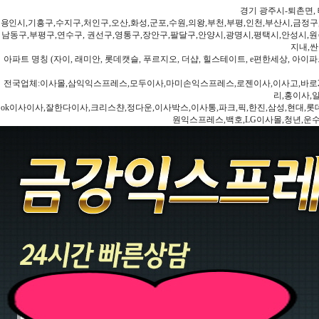
경기 광주시-퇴촌면, 
용인시,기흥구,수지구,처인구,오산,화성,군포,수원,의왕,부천,부평,인천,부산시,금정구
남동구,부평구,연수구, 권선구,영통구,장안구,팔달구,안양시,광명시,평택시,안성시,원주
지내,싼
아파트 명칭 (자이, 래미안, 롯데캣슬, 푸르지오, 더샵, 힐스테이트, e편한세상, 아이파크
전국업체:이사몰,삼익익스프레스,모두이사,마미손익스프레스,로젠이사,이사고,바로2
리,홍이사,
ok이사이사,잘한다이사,크리스챤,정다운,이사박스,이사통,파크,픽,한진,삼성,현대,롯데,파란
원익스프레스,백호,LG이사몰,청년,운수