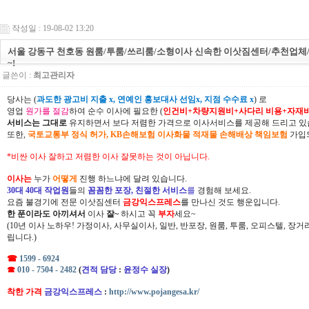
작성일 : 19-08-02 13:20
서울 강동구 천호동 원룸/투룸/쓰리룸/소형이사 신속한 이삿짐센터/추천업
~!
글쓴이 :
최고관리자
당사는 (
과도한 광고비 지출 x, 연예인 홍보대사 선임x, 지점 수수료 x
) 로
영업
원가를 절감
하여 순수 이사에 필요한 (
인건비+차량지원비+사다리 비용+자재
서비스는 그대로
유지하면서 보다 저렴한 가격으로 이사서비스를 제공해 드리고 있
또한,
국토교통부 정식 허가, KB손해보험 이사화물 적재물 손해배상 책임보험
가입되
*비싼 이사 잘하고 저렴한 이사 잘못하는 것이 아닙니다.
이사는
누가
어떻게
진행 하느냐에 달려 있습니다.
30대 40대 작업원
들의
꼼꼼한 포장, 친절한 서비스
를
경험해 보세요.
요즘 불경기에 전문 이삿짐센터
금강익스프레스
를 만나신 것도 행운입니다.
한 푼이라도 아끼셔서
이사
잘~
하시고 꼭
부자
세요~
(10년 이사 노하우! 가정이사, 사무실이사, 일반, 반포장, 원룸, 투룸, 오피스텔, 장
립니다.)
☎
1599 - 6924
☎
010 - 7504 - 2482
(
견적 담당
:
윤정수 실장
)
착한 가격
금강익스프레스
:
http://www.pojangesa.kr/