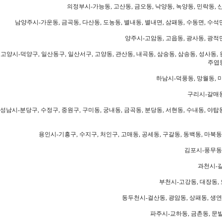
의정부시-가능동, 고산동, 금오동, 낙양동, 녹양동, 민락동, 산
남양주시-가운동, 금곡동, 다산동, 도농동, 별내동, 별내면, 삼패동, 수동면, 수석면
양주시-고암동, 고읍동, 광사동, 광적면
고양시-덕양구, 일산동구, 일산서구, 고양동, 관산동, 내곡동, 삼숭동, 삼송동, 성사동, 
주엽동
하남시-덕풍동, 망월동, 미
구리시-갈매동
성남시-분당구, 수정구, 중원구, 구미동, 궁내동, 금곡동, 분당동, 서현동, 수내동, 야탑동
용인시-기흥구, 수지구, 처인구, 고매동, 공세동, 구갈동, 동백동, 마북동
김포시-풍무동,
과천시-갈
부천시-고강동, 대장동, 
동두천시-걸산동, 광암동, 상패동, 생연동
파주시-교하동, 금촌동, 문발