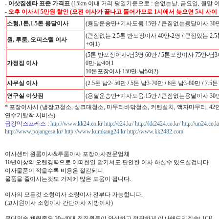
-
이삿짐센타 표준 가격표
(15km 이내 거리 평일기준으로 : 손없는날, 금요일, 월말 
- 오후 이사시 5만원 할인 (오전 이사가 끝나고 들어가므로 1시에서 늦으면 5시 사이
소형,1톤,1.5톤 용달이사
(용달운송만+기사도움 15만
/
큰짐없는용달이사 30만
(큰짐없는 2.5톤 반포장이사 40만-2명
/
큰짐있는 2.5
원, 투룸, 오피스텔 이사
+여1)
(5톤 반포장이사-남3명 60만
/
5톤포장이사 75만-남3
가정집 이사
0만-남4여1
10톤포장이사 150만-남5여2)
사무실 이사
(2.5톤 남2- 50만
/
5톤 남3-70만
/
6톤 남3-80만
/
7.5톤
연구실 이삿짐
(용달운송만+기사도움 15만
/
큰짐없는용달이사 30만
* 포장이사시 (냉장고청소, 싱크대청소, 마무리바닦청소, 커텐설치, 액자마무리, 4
연수기탈착 서비스)
금강익스프레스
:
http://www.kk24.co.kr
http://c24.kr/
http://kk2424.co.kr/
http://un24.co.k
http://www.pojangesa.kr/
http://www.kumkang24.kr
http://www.kk2482.com
이사센터 원룸이사&투룸이사 포장이사전문업체
10년이상의 오랜경력으로 어떠한일 맡기셔도 편안한 이사 하실수 있으실겁니다
이사물품이 적을수록 비용은 절감되니
물품을 줄이시는것도 가계에 많은 도움이 됩니다.
이사의 모든것 소형이사 소량이사 전부다 가능합니다.
(고시원이사 소형이사 간단이사 지방이사)
무더위속 체력좋은 30~40대 정직원들이 안심하고 정직하게 이사해드리겠습니다!