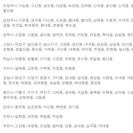
의정부시-가능동, 고산동, 금오동, 낙양동, 녹양동, 민락동, 산곡동, 송산동, 신곡동, 
흥선동
남양주시-가운동, 금곡동, 다산동, 도농동, 별내동, 별내면, 삼패동, 수동면, 수석면, 양
금동, 진건읍, 퇴계원면, 평내동, 호평동, 화도읍
양주시-고암동, 고읍동, 광사동, 광적면, 덕계동, 마전동, 만송동, 백석읍, 삼숭동, 옥
고양시-덕양구, 일산동구, 일산서구, 고양동, 관산동, 내곡동, 삼숭동, 삼송동, 성사동,
장항동, 정발산동, 중산동, 가좌동, 구산동, 대화동, 덕이동, 주엽동, 탄현동, 일산동,
하남시-덕풍동, 망월동, 미사동, 신장동, 위례동, 초이동, 초일동, 풍산동
구리시-갈매동, 교문동, 수택동, 인창동, 토평동
성남시-분당구, 수정구, 중원구, 구미동, 궁내동, 금곡동, 분당동, 서현동, 수내동, 야탑
동, 창곡동, 태평동, 상대원동, 성남동, 은행동, 하대원동, 중앙동
용인시-기흥구, 수지구, 처인구, 고매동, 공세동, 구갈동, 동백동, 마북동, 보라동, 신갈
풍덕천동, 김량장동, 고림동
김포시-풍무동, 김포본동, 마산동, 북변동, 장기동
과천시-갈현동, 과천동, 부림동, 주암동
부천시-고강동, 대장동, 도당동, 범박동, 상동, 송내동, 심곡동, 약대동