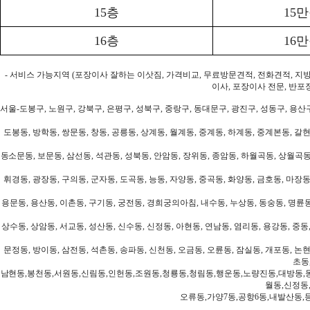
15층
15
16층
16
- 서비스 가능지역 (포장이사 잘하는 이삿짐, 가격비교, 무료방문견적, 전화견적, 지
이사, 포장이사 전문, 반포
서울-도봉구, 노원구, 강북구, 은평구, 성북구, 중랑구, 동대문구, 광진구, 성동구, 용산구
도봉동, 방학동, 쌍문동, 창동, 공릉동, 상계동, 월계동, 중계동, 하계동, 중계본동, 갈현
동소문동, 보문동, 삼선동, 석관동, 성북동, 안암동, 장위동, 종암동, 하월곡동, 상월곡동,
휘경동, 광장동, 구의동, 군자동, 도곡동, 능동, 자양동, 중곡동, 화양동, 금호동, 마장동
용문동, 용산동, 이촌동, 구기동, 궁전동, 경희궁의아침, 내수동, 누상동, 동숭동, 명륜동
상수동, 상암동, 서교동, 성산동, 신수동, 신정동, 아현동, 연남동, 염리동, 용강동, 중동,
문정동, 방이동, 삼전동, 석촌동, 송파동, 신천동, 오금동, 오륜동, 잠실동, 개포동, 논현
초동
남현동,봉천동,서원동,신림동,인헌동,조원동,청룡동,청림동,행운동,노량진동,대방동,
월동,신정동
오류동,가양7동,공항6동,내발산동,