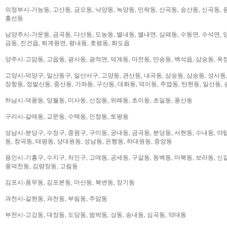
의정부시-가능동, 고산동, 금오동, 낙양동, 녹양동, 민락동, 산곡동, 송산동, 신곡동, 
흥선동
남양주시-가운동, 금곡동, 다산동, 도농동, 별내동, 별내면, 삼패동, 수동면, 수석면, 양
금동, 진건읍, 퇴계원면, 평내동, 호평동, 화도읍
양주시-고암동, 고읍동, 광사동, 광적면, 덕계동, 마전동, 만송동, 백석읍, 삼숭동, 옥
고양시-덕양구, 일산동구, 일산서구, 고양동, 관산동, 내곡동, 삼숭동, 삼송동, 성사동,
장항동, 정발산동, 중산동, 가좌동, 구산동, 대화동, 덕이동, 주엽동, 탄현동, 일산동,
하남시-덕풍동, 망월동, 미사동, 신장동, 위례동, 초이동, 초일동, 풍산동
구리시-갈매동, 교문동, 수택동, 인창동, 토평동
성남시-분당구, 수정구, 중원구, 구미동, 궁내동, 금곡동, 분당동, 서현동, 수내동, 야탑
동, 창곡동, 태평동, 상대원동, 성남동, 은행동, 하대원동, 중앙동
용인시-기흥구, 수지구, 처인구, 고매동, 공세동, 구갈동, 동백동, 마북동, 보라동, 신갈
풍덕천동, 김량장동, 고림동
김포시-풍무동, 김포본동, 마산동, 북변동, 장기동
과천시-갈현동, 과천동, 부림동, 주암동
부천시-고강동, 대장동, 도당동, 범박동, 상동, 송내동, 심곡동, 약대동