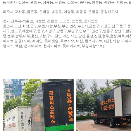
동두천시-걸산동, 광암동, 상패동, 생연동, 소요동, 송내동, 안흥동, 중앙동, 지행동, 
파주시-교하동, 금촌동, 문발동, 법원읍, 야당동, 와동동, 운정동, 운정신도시
경기 광주시-퇴촌면, 태전동, 초월읍, 오포읍, 송정동, 곤지암읍
용인시,오산,화성,군포,수원,의왕,부천,부평,인천,부산시,금정구,기장군,남구,동구,
제구,영도구,해운대구,중구,계양구,남동구,부평구,연수구, 권선구,영통구,장안구,팔
종,전주,광주,나주,울산,포항,구미,천안,아산,서산,당진,홍성,진천,충주,음성,여주,이
아파트 명칭 (자이, 래미안, 롯데캣슬, 푸르지오, 더샵, 힐스테이트, e편한세상, 아이파크,
팰리스, 렉슬, 은마아파트, 현대아파트, 롯데아파트, 부영사랑으로)