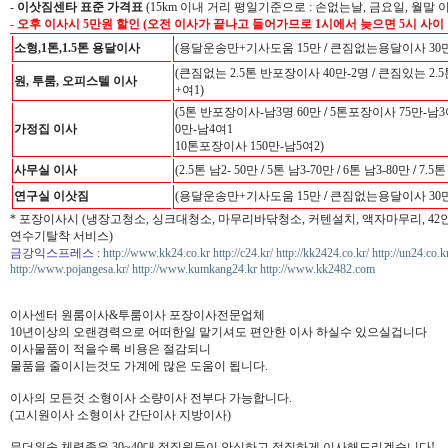
-
이삿짐센타 표준 가격표
(15km 이내 거리 평일기준으로 : 손없는날, 금요일, 월말 
- 오후 이사시 5만원 할인 (오전 이사가 끝나고 들어가므로 1시에서 늦으면 5시 사이
소형,1톤,1.5톤 용달이사
(용달운송만+기사도움 15만
/
큰짐없는용달이사 30만
(큰짐없는 2.5톤 반포장이사 40만-2명
/
큰짐있는 2.5
원, 투룸, 오피스텔 이사
+여1)
(5톤 반포장이사-남3명 60만
/
5톤포장이사 75만-남3
가정집 이사
0만-남4여1
10톤포장이사 150만-남5여2)
사무실 이사
(2.5톤 남2- 50만
/
5톤 남3-70만
/
6톤 남3-80만
/
7.5톤
연구실 이삿짐
(용달운송만+기사도움 15만
/
큰짐없는용달이사 30만
* 포장이사시 (냉장고청소, 싱크대청소, 마무리바닦청소, 커텐설치, 액자마무리, 4
연수기탈착 서비스)
금강익스프레스
:
http://www.kk24.co.kr
http://c24.kr/
http://kk2424.co.kr/
http://un24.co.k
http://www.pojangesa.kr/
http://www.kumkang24.kr
http://www.kk2482.com
이사센터 원룸이사&투룸이사 포장이사전문업체
10년이상의 오랜경력으로 어떠한일 맡기셔도 편안한 이사 하실수 있으실겁니다
이사물품이 적을수록 비용은 절감되니
물품을 줄이시는것도 가계에 많은 도움이 됩니다.
이사의 모든것 소형이사 소량이사 전부다 가능합니다.
(고시원이사 소형이사 간단이사 지방이사)
무더위속 체력좋은 30~40대 정직원들이 안심하고 정직하게 이사해드리겠습니다!