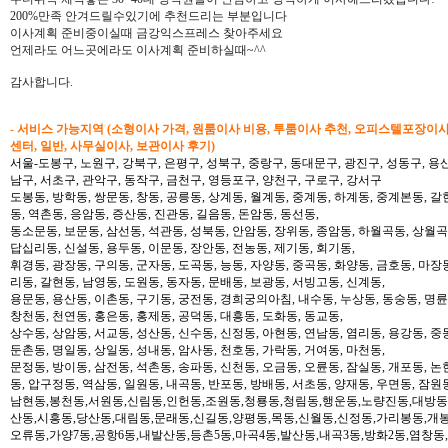
200%만족 안겨드릴수있기에 추천드리는 부분입니다
이사계획 준비중이실때 금강익스프레스 찾아주세요
언제라도 어느곳에라도 이사계획 준비하실때~^^
감사합니다.
- 서비스 가능지역 (소형이사 가격, 원룸이사 비용, 투룸이사 추천, 오피스텔포장이
센터, 일반, 사무실이사, 보관이사 후기)
서울-도봉구, 노원구, 강북구, 은평구, 성북구, 중랑구, 동대문구, 광진구, 성동구, 용산
남구, 서초구, 관악구, 동작구, 금천구, 영등포구, 양천구, 구로구, 강서구
도봉동, 방학동, 쌍문동, 창동, 공릉동, 상계동, 월계동, 중계동, 하계동, 중계본동, 갈
동, 역촌동, 응암동, 증산동, 진관동, 길음동, 돈암동, 동선동,
동소문동, 보문동, 삼선동, 석관동, 성북동, 안암동, 장위동, 종암동, 하월곡동, 상월곡동
답십리동, 신설동, 용두동, 이문동, 장안동, 전농동, 제기동, 회기동,
휘경동, 광장동, 구의동, 군자동, 도곡동, 능동, 자양동, 중곡동, 화양동, 금호동, 마장
리동, 갈현동, 남영동, 도원동, 동자동, 문배동, 보광동, 서빙고동, 신계동,
용문동, 용산동, 이촌동, 구기동, 궁전동, 경희궁의아침, 내수동, 누상동, 동숭동, 명륜
창천동, 천연동, 홍은동, 홍제동, 공덕동, 대흥동, 도화동, 동교동,
상수동, 상암동, 서교동, 성산동, 신수동, 신정동, 아현동, 연남동, 염리동, 용강동, 중동
둔촌동, 명일동, 상일동, 성내동, 암사동, 천호동, 가락동, 거여동, 마천동,
문정동, 방이동, 삼전동, 석촌동, 송파동, 신천동, 오금동, 오륜동, 잠실동, 개포동, 논
동, 압구정동, 역삼동, 일원동, 내곡동, 반포동, 방배동, 서초동, 양재동, 우면동, 잠원
남현동,봉천동,서원동,신림동,인헌동,조원동,청룡동,청림동,행운동,노량진동,대방동
산동,시흥동,당산동,대림동,문래동,신길동,양평동,목동,신월동,신정동,가리봉동,개봉
오류동,가양7동,공항6동,내발산동,등촌5동,마곡4동,발산동,내곡3동,방화2동,염창동