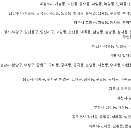
의정부시-가능동, 고산동, 금오동, 낙양동, 녹양동, 민락동, 산
남양주시-가운동, 금곡동, 다산동, 도농동, 별내동, 별내면, 삼패동, 수동면, 수석면
양주시-고암동, 고읍동, 광사동, 광적면
고양시-덕양구, 일산동구, 일산서구, 고양동, 관산동, 내곡동, 삼숭동, 삼송동, 성사동, 
주엽동
하남시-덕풍동, 망월동, 미
구리시-갈매동
성남시-분당구, 수정구, 중원구, 구미동, 궁내동, 금곡동, 분당동, 서현동, 수내동, 야탑동
용인시-기흥구, 수지구, 처인구, 고매동, 공세동, 구갈동, 동백동, 마북동
김포시-풍무동,
과천시-갈
부천시-고강동, 대장동, 
동두천시-걸산동, 광암동, 상패동, 생연동
파주시-교하동, 금촌동, 문발