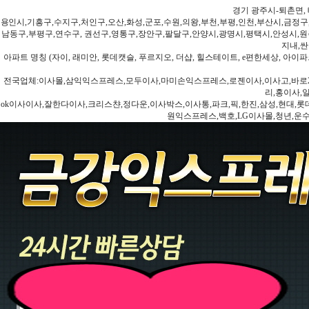
경기 광주시-퇴촌면, 
용인시,기흥구,수지구,처인구,오산,화성,군포,수원,의왕,부천,부평,인천,부산시,금정구
남동구,부평구,연수구, 권선구,영통구,장안구,팔달구,안양시,광명시,평택시,안성시,원주
지내,싼
아파트 명칭 (자이, 래미안, 롯데캣슬, 푸르지오, 더샵, 힐스테이트, e편한세상, 아이파크
전국업체:이사몰,삼익익스프레스,모두이사,마미손익스프레스,로젠이사,이사고,바로2
리,홍이사,
ok이사이사,잘한다이사,크리스챤,정다운,이사박스,이사통,파크,픽,한진,삼성,현대,롯데,파란
원익스프레스,백호,LG이사몰,청년,운수