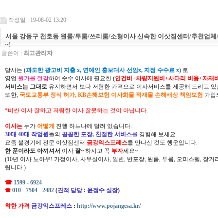
작성일 : 19-08-02 13:20
서울 강동구 천호동 원룸/투룸/쓰리룸/소형이사 신속한 이삿짐센터/추천업
~!
글쓴이 :
최고관리자
당사는 (
과도한 광고비 지출 x, 연예인 홍보대사 선임x, 지점 수수료 x
) 로
영업
원가를 절감
하여 순수 이사에 필요한 (
인건비+차량지원비+사다리 비용+자재
서비스는 그대로
유지하면서 보다 저렴한 가격으로 이사서비스를 제공해 드리고 있
또한,
국토교통부 정식 허가, KB손해보험 이사화물 적재물 손해배상 책임보험
가입되
*비싼 이사 잘하고 저렴한 이사 잘못하는 것이 아닙니다.
이사는
누가
어떻게
진행 하느냐에 달려 있습니다.
30대 40대 작업원
들의
꼼꼼한 포장, 친절한 서비스
를
경험해 보세요.
요즘 불경기에 전문 이삿짐센터
금강익스프레스
를 만나신 것도 행운입니다.
한 푼이라도 아끼셔서
이사
잘~
하시고 꼭
부자
세요~
(10년 이사 노하우! 가정이사, 사무실이사, 일반, 반포장, 원룸, 투룸, 오피스텔, 장
립니다.)
☎
1599 - 6924
☎
010 - 7504 - 2482
(
견적 담당
:
윤정수 실장
)
착한 가격
금강익스프레스
:
http://www.pojangesa.kr/