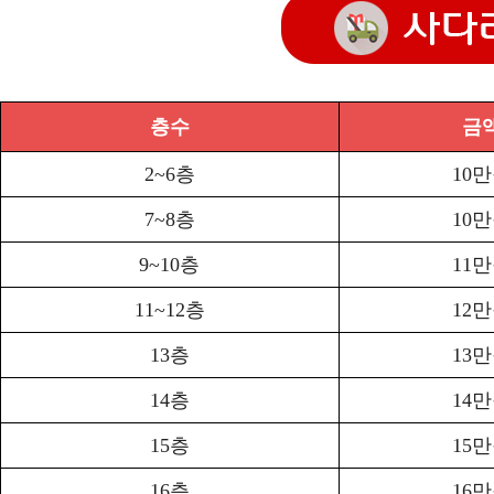
층수
금
2~6층
10
7~8층
10
9~10층
11
11~12층
12
13층
13
14층
14
15층
15
16층
16