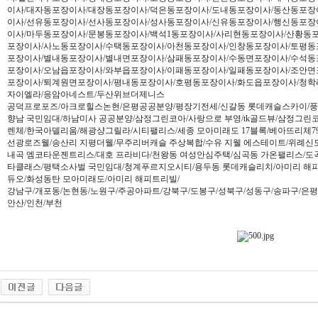
이사/대자동포장이사/대장동포장이사/덕은동포장이사/도내동포장이사/동산동포장
이사/선유동포장이사/선사동포장이사/성사동포장이사/신유동포장이사/행신동포장
이사/마두동포장이사/문봉동포장이사/백석1동포장이사/사리현동포장이사/산황동
포장이사/사노동포장이사/수택동포장이사/아천동포장이사/인창동포장이사/토평동
포장이사/별내동포장이사/별내면포장이사/삼패동포장이사/수동면포장이사/수석동
포장이사/오남읍포장이사/와부읍포장이사/이패동포장이사/일패동포장이사/조안면
포장이사/퇴계원면포장이사/평내동포장이사/호평동포장이사/화도읍포장이사/청학
자이엘라/응암아네스트/두산위브더제니스
공덕프로포즈/아크로힐스논현/은평공공분양/평장기전세/신갈동 롯데캐슬스카이/풍
향남 국민임대/하남미사 공공분양/삼정그린코아/사랑으로 부영/tk골드뷰/삼정그린
렌체/한국아델리움/해광샹그릴라/시티팰리스/세종 모아미래도 17블록/베아뜨리체7
선광로즈웰/송산리 지평더웰/무주리버캐슬 주상복합/수유 지웰 에스테이트/위례신도
내곡 엠코타운젠트리스/대호 프라비다/천왕동 여성안심주택/심곡동 가온팰리스/도
타클래스/평택소사벌 국민임대/청계푸르지오시티/용두동 롯데캐슬리치/아미리 해피
듀오/화성동탄 모아미래도/아미리 해피트리빌/
강남구/개포동/논현동/노원구/주공아파트/강북구/도봉구/성북구/성동구/송파구/은평구
안산/인천/부천