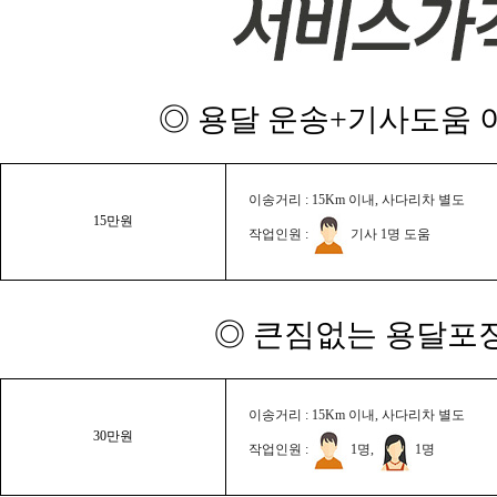
◎ 용달 운송+기사도움 이
이송거리 : 15Km 이내, 사다리차 별도
15만원
작업인원 :
기사 1명 도움
◎ 큰짐없는 용달포장
이송거리 : 15Km 이내, 사다리차 별도
30만원
작업인원 :
1명,
1명