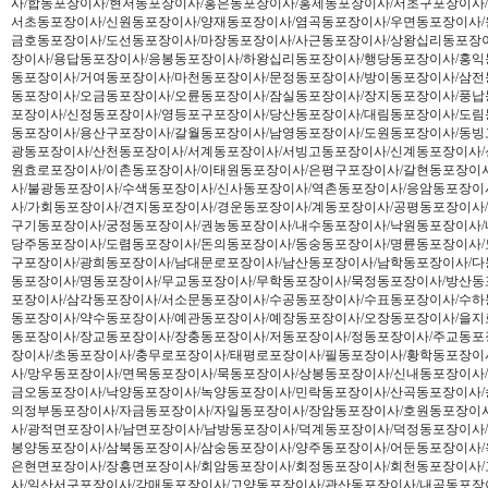
사/합동포장이사/현저동포장이사/홍은동포장이사/홍제동포장이사/서초구포장이사
서초동포장이사/신원동포장이사/양재동포장이사/염곡동포장이사/우면동포장이사/
금호동포장이사/도선동포장이사/마장동포장이사/사근동포장이사/상왕십리동포장
장이사/용답동포장이사/응봉동포장이사/하왕십리동포장이사/행당동포장이사/홍익
동포장이사/거여동포장이사/마천동포장이사/문정동포장이사/방이동포장이사/삼전
동포장이사/오금동포장이사/오륜동포장이사/잠실동포장이사/장지동포장이사/풍납
포장이사/신정동포장이사/영등포구포장이사/당산동포장이사/대림동포장이사/도림
동포장이사/용산구포장이사/갈월동포장이사/남영동포장이사/도원동포장이사/동빙
광동포장이사/산천동포장이사/서계동포장이사/서빙고동포장이사/신계동포장이사/
원효로포장이사/이촌동포장이사/이태원동포장이사/은평구포장이사/갈현동포장이
사/불광동포장이사/수색동포장이사/신사동포장이사/역촌동포장이사/응암동포장이
사/가회동포장이사/견지동포장이사/경운동포장이사/계동포장이사/공평동포장이사
구기동포장이사/궁정동포장이사/권농동포장이사/내수동포장이사/낙원동포장이사/
당주동포장이사/도렴동포장이사/돈의동포장이사/동숭동포장이사/명륜동포장이사/
구포장이사/광희동포장이사/남대문로포장이사/남산동포장이사/남학동포장이사/다
동포장이사/명동포장이사/무교동포장이사/무학동포장이사/묵정동포장이사/방산동
포장이사/삼각동포장이사/서소문동포장이사/수공동포장이사/수표동포장이사/수하
동포장이사/약수동포장이사/예관동포장이사/예장동포장이사/오장동포장이사/을지
동포장이사/장교동포장이사/장충동포장이사/저동포장이사/정동포장이사/주교동포
장이사/초동포장이사/충무로포장이사/태평로포장이사/필동포장이사/황학동포장이
사/망우동포장이사/면목동포장이사/묵동포장이사/상봉동포장이사/신내동포장이사
금오동포장이사/낙양동포장이사/녹양동포장이사/민락동포장이사/산곡동포장이사/
의정부동포장이사/자금동포장이사/자일동포장이사/장암동포장이사/호원동포장이
사/광적면포장이사/남면포장이사/남방동포장이사/덕계동포장이사/덕정동포장이사
봉양동포장이사/삼북동포장이사/삼숭동포장이사/양주동포장이사/어둔동포장이사/
은현면포장이사/장흥면포장이사/회암동포장이사/회정동포장이사/회천동포장이사
사/일산서구포장이사/강매동포장이사/고양동포장이사/관산동포장이사/내곡동포장