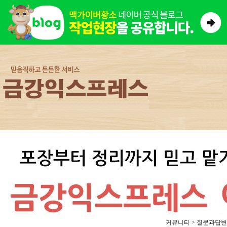
커뮤니티 > 질문과답변