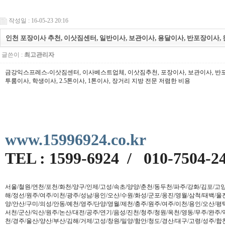
작성일 : 16-05-23 20:16
인천 포장이사 추천, 이삿짐센터, 일반이사, 보관이사, 용달이사, 반포장이사,
글쓴이 :
최고관리자
금강익스프레스-이삿짐센터, 이사베스트업체, 이삿짐추천, 포장이사, 보관이사, 반포
투룸이사, 학생이사, 2.5톤이사, 1톤이사, 장거리 지방 전문 저렴한 비용
www.15996924.co.kr
TEL : 1599-6924 / 010-7504-2
서울/철원/연천/포천/화천/양구/인제/고성/속초/양양/춘천/동두천/파주/강화/김포/고
해/정선/원주/여주/이천/광주/성남/용인/오산/수원/화성/군포/옹진/영월/삼척/태백/울
양/안산/구미/의성/안동/예천/영주/단양/영월/제천/충주/원주/여주/이천/용인/오산/평
서천/군산/익산/원주/논산/대전/공주/연기/음성/진천/청주/청원/옥천/영동/무주/완주/
천/경주/울산/양산/부산/김해/거제/고성/창원/밀양/함안/청도/경산/대구/고령/성주/합