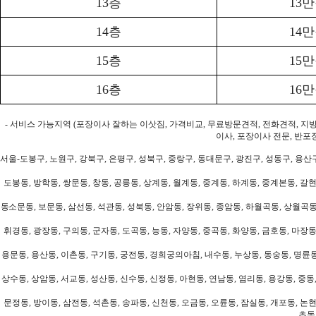
13층
13
14층
14
15층
15
16층
16
- 서비스 가능지역 (포장이사 잘하는 이삿짐, 가격비교, 무료방문견적, 전화견적, 지
이사, 포장이사 전문, 반포
서울-도봉구, 노원구, 강북구, 은평구, 성북구, 중랑구, 동대문구, 광진구, 성동구, 용산구
도봉동, 방학동, 쌍문동, 창동, 공릉동, 상계동, 월계동, 중계동, 하계동, 중계본동, 갈현
동소문동, 보문동, 삼선동, 석관동, 성북동, 안암동, 장위동, 종암동, 하월곡동, 상월곡동,
휘경동, 광장동, 구의동, 군자동, 도곡동, 능동, 자양동, 중곡동, 화양동, 금호동, 마장동
용문동, 용산동, 이촌동, 구기동, 궁전동, 경희궁의아침, 내수동, 누상동, 동숭동, 명륜동
상수동, 상암동, 서교동, 성산동, 신수동, 신정동, 아현동, 연남동, 염리동, 용강동, 중동,
문정동, 방이동, 삼전동, 석촌동, 송파동, 신천동, 오금동, 오륜동, 잠실동, 개포동, 논현
초동