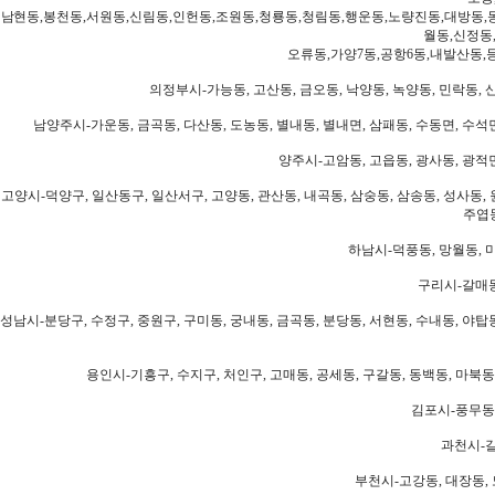
남현동,봉천동,서원동,신림동,인헌동,조원동,청룡동,청림동,행운동,노량진동,대방동,
월동,신정동
오류동,가양7동,공항6동,내발산동,
의정부시-가능동, 고산동, 금오동, 낙양동, 녹양동, 민락동, 산
남양주시-가운동, 금곡동, 다산동, 도농동, 별내동, 별내면, 삼패동, 수동면, 수석면
양주시-고암동, 고읍동, 광사동, 광적면
고양시-덕양구, 일산동구, 일산서구, 고양동, 관산동, 내곡동, 삼숭동, 삼송동, 성사동, 
주엽동
하남시-덕풍동, 망월동, 미
구리시-갈매동
성남시-분당구, 수정구, 중원구, 구미동, 궁내동, 금곡동, 분당동, 서현동, 수내동, 야탑동
용인시-기흥구, 수지구, 처인구, 고매동, 공세동, 구갈동, 동백동, 마북동
김포시-풍무동,
과천시-갈
부천시-고강동, 대장동, 