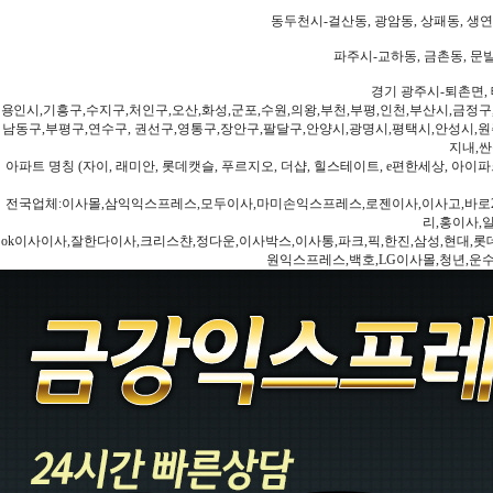
동두천시-걸산동, 광암동, 상패동, 생연동
파주시-교하동, 금촌동, 문발
경기 광주시-퇴촌면, 
용인시,기흥구,수지구,처인구,오산,화성,군포,수원,의왕,부천,부평,인천,부산시,금정구
남동구,부평구,연수구, 권선구,영통구,장안구,팔달구,안양시,광명시,평택시,안성시,원주
지내,싼
아파트 명칭 (자이, 래미안, 롯데캣슬, 푸르지오, 더샵, 힐스테이트, e편한세상, 아이파크
전국업체:이사몰,삼익익스프레스,모두이사,마미손익스프레스,로젠이사,이사고,바로2
리,홍이사,
ok이사이사,잘한다이사,크리스챤,정다운,이사박스,이사통,파크,픽,한진,삼성,현대,롯데,파란
원익스프레스,백호,LG이사몰,청년,운수