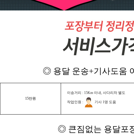
◎ 용달 운송+기사도움 이
이송거리 : 15Km 이내, 사다리차 별도
15만원
작업인원 :
기사 1명 도움
◎ 큰짐없는 용달포장