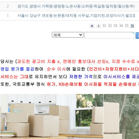
2
경기도 광명시 가학동/광명동/노온사동/소하동/옥길동/일직동/철산동/하안
1
서울시 강남구 개포동/논현동/대치동 사무실,기업이전,포장이사가 필요할땐
31
32
33
34
35
36