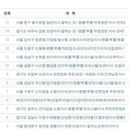
번호
제 목
15
서울 중구 을지로동 일반이사 잘하는 곳 / 원룸/투룸 무료방문 이사 견적알
14
경기도 파주시 금촌 포장이사 잘하는 곳 / 원룸/투룸 무료방문 이사 견적/T
13
서울 강서구 등촌동/가양동/발산동 소형이사/작은짐이사/원룸/투룸/복층/
12
서울 도봉구 도봉동/원룸/투룸/작은집/소규모이사/1인가구/이삿짐센터~!
11
서울 강남구 논현동 반지하이사/원룸/투룸/오피스텔/보관이사/오후이사 할
10
서울 성동구 사근동/행당동 반지하/원룸/투룸/오피스텔/보관이사/ 포장이사
9
경기도 의정부 포장이사 전문업체 추천/싼곳 / 저렴한 가격/고객님께 다녀
8
서울 강남구 수서동/압구정동1인가구/원룸/투룸/오피스텔/고시텔/빌라 소
7
서울 구로구 신도림동 소형이사/보관이사/원룸/투룸 전문업체 추천/싼곳 / 
6
부산/구미/대전/대구/부산/광주/지방이사/장거리이사/10t트럭/아파트이사
5
경기도 광주시 곤지암읍 소형이사 원룸/투룸/오피스텔이사 추천전문업체 
4
경기도 성남시 수정구 태평동/산성동/수진동/단대동/소형포장이사/원룸이사
3
서울 동대문구 장안동 원룸이사 전문/포장이사 잘하는곳/최저가이사