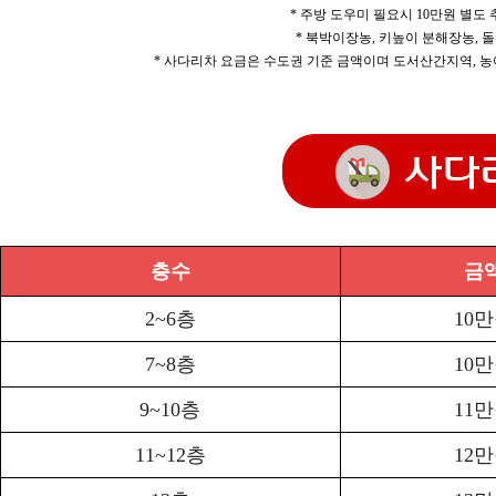
* 주방 도우미 필요시 10만원 별도
* 북박이장농, 키높이 분해장농, 돌
* 사다리차 요금은 수도권 기준 금액이며 도서산간지역, 농
층수
금
2~6층
10
7~8층
10
9~10층
11
11~12층
12